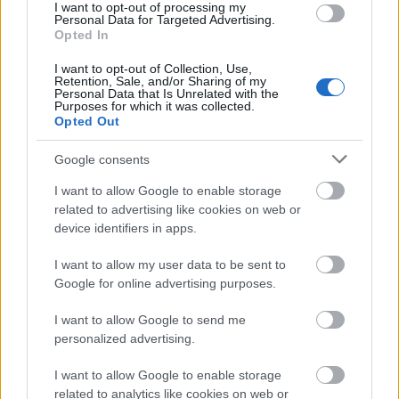
Κεντάβιους Κάλντγουελ-Πόουπ: Κοντά στους Σίξερς, όταν
I want to opt-out of processing my
Personal Data for Targeted Advertising.
αποδεσμευτεί από τους Γκρίζλις
Opted In
I want to opt-out of Collection, Use,
Retention, Sale, and/or Sharing of my
Personal Data that Is Unrelated with the
Purposes for which it was collected.
Opted Out
Για να προσθέσεις το σχόλιο
Google consents
σου πρέπει να συνδεθείς
I want to allow Google to enable storage
στο my gazzetta!
related to advertising like cookies on web or
device identifiers in apps.
Εγγραφή
Σύνδεση
I want to allow my user data to be sent to
Google for online advertising purposes.
I want to allow Google to send me
personalized advertising.
I want to allow Google to enable storage
related to analytics like cookies on web or