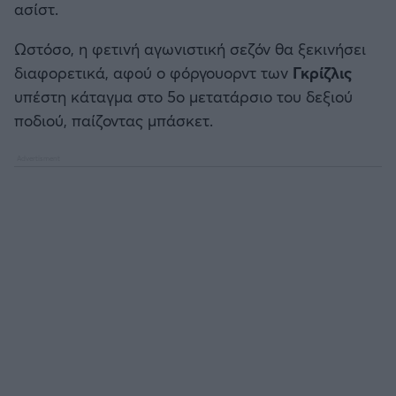
ασίστ.
Καλαμάτα
Μπάσκετ: Κίνα
Ωστόσο, η φετινή αγωνιστική σεζόν θα ξεκινήσει
Ηρακλής
διαφορετικά, αφού ο φόργουορντ των
Γκρίζλις
Προολυμπιακό Τουρνουά
υπέστη κάταγμα στο 5ο μετατάρσιο του δεξιού
Μπαρτσελόνα
ποδιού, παίζοντας μπάσκετ.
Προκριματικά EUROBASKET
Ρεάλ Μαδρίτης
EUROBASKET 2025
Ατλέτικο Μαδρίτης
Προκριματικά MUNDOBASKET
Μάντσεστερ Γιουνάιτεντ
Παγκόσμιο Κύπελλο
Μάντσεστερ Σίτι
EUROBASKET Γυναικών 2025
Λίβερπουλ
Ολυμπιακοί Αγώνες Μπάσκετ
Τσέλσι