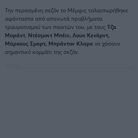
Την περασμένη σεζόν το Μέμφις ταλαιπωρήθηκε
αφάνταστα από απανωτά προβλήματα
τραυματισμού των παικτών του, με τους
Τζα
Μοράντ
,
Ντέσμοντ Μπέιν, Λουκ Κενάρντ,
Μάρκους Σμαρτ, Μπράντον Κλαρκ
να χάσουν
σημαντικό κομμάτι της σεζόν.