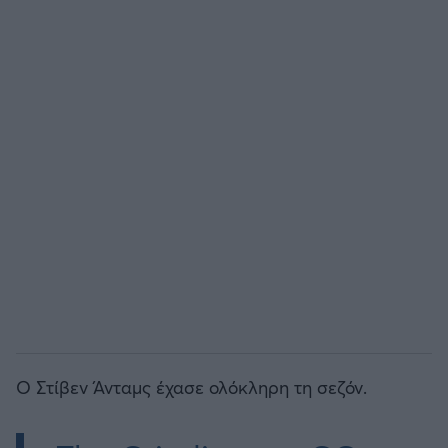
Ο Στίβεν Άνταμς έχασε ολόκληρη τη σεζόν.