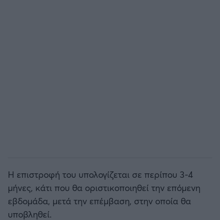
ΟΠΑΠ BASKET LEAGUE
Άρσεναλ
Προολυμπιακό τουρνουά μπάσκετ
Γιουβέντους
BASKETAKI
Μίλαν
EUROBASKET U20
Ίντερ
Τουρνουά Ακρόπολις 2025
Μπάγερν Μονάχου
Παρί Σεν Ζερμέν
Η επιστροφή του υπολογίζεται σε περίπου 3-4
μήνες, κάτι που θα οριστικοποιηθεί την επόμενη
εβδομάδα, μετά την επέμβαση, στην οποία θα
υποβληθεί.