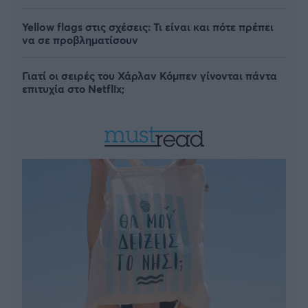
Yellow flags στις σχέσεις: Τι είναι και πότε πρέπει
να σε προβληματίσουν
Γιατί οι σειρές του Χάρλαν Κόμπεν γίνονται πάντα
επιτυχία στο Netflix;