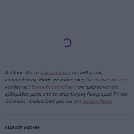
Άρσεναλ
Γιουβέντους
Μίλαν
Ίντερ
Διάβασε όλα τα
τελευταία νέα
της αθλητικής
επικαιρότητας. Μάθε για όλους τους
live αγώνες σήμερα
Μπάγερν Μονάχου
και δες τις
αθλητικές μεταδόσεις
της ημέρας και της
εβδομάδας μέσα από το υπερπλήρες Πρόγραμμα TV του
Παρί Σεν Ζερμέν
Gazzetta. Ακολούθησέ μας και στο
Google News
.
ΔΙΑΒΑΣΕ ΑΚΟΜΗ: