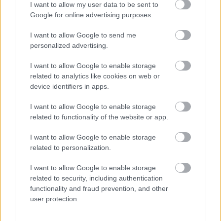
I want to allow my user data to be sent to
Google for online advertising purposes.
I want to allow Google to send me
personalized advertising.
I want to allow Google to enable storage
related to analytics like cookies on web or
device identifiers in apps.
I want to allow Google to enable storage
related to functionality of the website or app.
Το ελληνικό βιβλίο που προτείνει η Dua Lipa δεν το
I want to allow Google to enable storage
διάβασες στο σχολείο: Τι εστί «Deepfake»
related to personalization.
Το γνωστό φαγητό ξενύχτηδων που ακρίβυνε
I want to allow Google to enable storage
αστρονομικά το 1989
related to security, including authentication
functionality and fraud prevention, and other
user protection.
Η χώρα στην οποία βρίσκεται το καλύτερο μέρος
για να μετακομίσεις όταν πάρεις σύνταξη