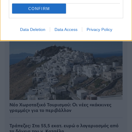
CONFIRM
Data Deletion
Data Access
Privacy Policy
Νέο Χωροταξικό Τουρισμού: Οι νέες «κόκκινες
γραμμές» για το περιβάλλον
Τράπεζες: Στα 55,5 εκατ. ευρώ ο λογαριασμός από
τα δάνεια του ν. Κατσέλη