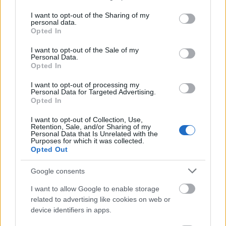
services and may gather and store information including but
not limited to your visit or usage behaviour. You may click to
I want to opt-out of the Sharing of my
personal data.
grant or deny consent to Google and its third-party tags to
Opted In
use your data for below specified purposes in below Google
consent section.
I want to opt-out of the Sale of my
Personal Data.
Opted In
I want to opt-out of processing my
Personal Data for Targeted Advertising.
Opted In
Πέρα από τη Λισαβόνα: 10 μαγευτικοί προορισμοί
της Πορτογαλίας
I want to opt-out of Collection, Use,
Retention, Sale, and/or Sharing of my
Personal Data that Is Unrelated with the
Το καλά κρυμμένο μυστικό της Κρήτης: Το φαράγγι
Purposes for which it was collected.
των Αγίων και η μαγευτική παραλία στο Λιβυκό
Opted Out
Google consents
6 γραφικά χωριά των Κυκλάδων που αξίζει να
ανακαλύψετε
I want to allow Google to enable storage
related to advertising like cookies on web or
device identifiers in apps.