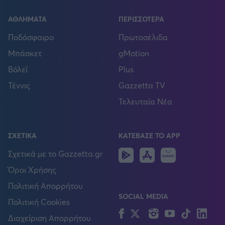
ΑΘΛΗΜΑΤΑ
ΠΕΡΙΣΣΟΤΕΡΑ
Ποδόσφαιρο
Πρωτοσέλιδα
Μπάσκετ
gMotion
Βόλεϊ
Plus
Τέννις
Gazzetta TV
Τελευταία Νέα
ΣΧΕΤΙΚΑ
ΚΑΤΕΒΑΣΕ ΤΟ APP
Android
IOS
Huawei
Σχετικά με το Gazzetta.gr
Όροι Χρήσης
Πολιτική Απορρήτου
SOCIAL MEDIA
Πολιτική Cookies
Facebook
Twitter
Instagram
YouTube
TikTok
Lin
Διαχείριση Απορρήτου