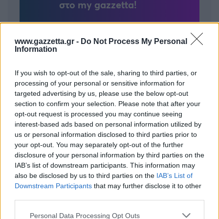
στο my gazzetta!
Εγγραφή
Σύνδεση
www.gazzetta.gr -
Do Not Process My Personal
Information
If you wish to opt-out of the sale, sharing to third parties, or
processing of your personal or sensitive information for
Συνδέσου και κάνε το πρώτο σχόλιο...
targeted advertising by us, please use the below opt-out
section to confirm your selection. Please note that after your
opt-out request is processed you may continue seeing
interest-based ads based on personal information utilized by
us or personal information disclosed to third parties prior to
your opt-out. You may separately opt-out of the further
BEST OF
INTERNET
disclosure of your personal information by third parties on the
IAB’s list of downstream participants. This information may
also be disclosed by us to third parties on the
IAB’s List of
Downstream Participants
that may further disclose it to other
third parties.
Please note that this website/app uses one or more Google
Personal Data Processing Opt Outs