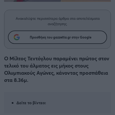
Η μητρότητα στον πάγκο
Δημήτρης Τσορμπατζόγλου
Συνεντεύξεις
Άρης
Μεγάλη μου Αγάπη
Μια Ιστορία από την Πόλη
Ανακαλύψτε περισσότερα άρθρα στα αποτελέσματα
Λεβαδειακός
αναζήτησης.
ΟΦΗ
Προσθήκη του gazzetta.gr στην Google
Βόλος
Ο Μίλτος Τεντόγλου παραμένει πρώτος στον
Ατρόμητος Αθηνών
τελικό του άλματος εις μήκος στους
Ολυμπιακούς Αγώνες, κάνοντας προσπάθεια
Κηφισιά
στα 8.36μ.
Αστέρας Τρίπολης
Δείτε το βίντεο:
Παναιτωλικός