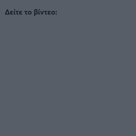
Καλαμάτα
Δείτε το βίντεο:
Ηρακλής
Μπαρτσελόνα
Ρεάλ Μαδρίτης
Ατλέτικο Μαδρίτης
Μάντσεστερ Γιουνάιτεντ
Μάντσεστερ Σίτι
Λίβερπουλ
Τσέλσι