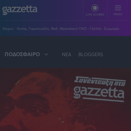
Παράκαμψη προς το κυρίως περιεχόμενο
MENU
LIVE SCORES
Slogun:
Λεσόρ, Γιαμπουσέλε, Φαλ, Φρανσίσκο! ΠΑΟ - Γαλλία - Συμμαχία
ΠΟΔΟΣΦΑΙΡΟ
Stoiximan Super League
ΠΟΔΟΣΦΑΙΡΟ
NEA
BLOGGERS
ΜΠΑΣΚΕΤ
Super League 2
Stoiximan GBL
Όλες οι διοργανώσεις
ΒΟΛΕΪ
Champions League
EuroLeague
Novibet Volley League
ΑΛΛΑ ΣΠΟΡ
STOIXIMAN SUPER LEAGUE
Europa League
Champions League
Volley League Γυναικών
Τένις
PLUS
Conference League
NBA
SUPER LEAGUE 2
Pre League
Χάντμπολ
Πολιτική
Κύπελλο Ελλάδας
Εθνική Μπάσκετ
BLOGGERS
Κύπελλο Ανδρών
Πόλο
Κοινωνία
Premier League
PREMIER LEAGUE
Elite League
Νίκος Αθανασίου
GMOTION
Κύπελλο Γυναικών
Διεθνή
Στίβος
La Liga
Δημήτρης Βέργος
Α1 Γυναικών
GMotion F1
Champions League
Viral
FA CUP
ΠΡΩΤΟΣΕΛΙΔΑ
Γυμναστική
Serie A
Βασίλης Βλαχόπουλος
Κύπελλο Ελλάδος