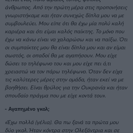
άνθρωπος. Από την πρώτη μέρα στις προπονήσεις
γνωριστήκαμε και ήταν συνεχώς δίπλα μου να με
συμβουλεύει. Μου είπε ότι θα έχω μία πολύ καλή
καριέρα και ότι είμαι καλός παίκτης. Το μόνο που
έχω να κάνω είναι να χαλαρώσω και να παίξω. Ότι
οι συμπαίκτες μου θα είναι δίπλα μου και αν είμαι
σωστός, οι οπαδοί θα με αγαπήσουν. Μου είχε
δώσει το τηλέφωνο του και μου είχε πει ό,τι
χρειαστώ να τον πάρω τηλέφωνο. Όταν δεν είχα
τις καλύτερες μέρες στην ομάδα, ήταν εκεί να με
βοηθήσει. Είναι θρύλος για την Ουκρανία και ήταν
σπουδαίο πράγμα που με είχε κοντά του».
- Αγαπημένο γκολ;
«Έχω πολλά (γέλια). Θα πω ξανά τα πρώτα μου
δύο γκολ. Ήταν κόντρα στην Ολεξάντρια και σε