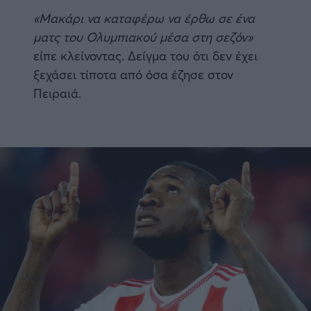
EREDIVISIE
«Μακάρι να καταφέρω να έρθω σε ένα
ματς του Ολυμπιακού μέσα στη σεζόν»
Άρσεναλ
CYPRUS LEAGUE BY STOIXIMAN
είπε κλείνοντας. Δείγμα του ότι δεν έχει
ξεχάσει τίποτα από όσα έζησε στον
Γιουβέντους
Παγκόσμιο Κύπελλο Συλλόγων 2025
Πειραιά.
Μίλαν
LIGA PORTUGAL BETCLIC
Ίντερ
Α' Εθνική Γυναικών
Μπάγερν Μονάχου
SUPER CUP Ελλάδας
Παρί Σεν Ζερμέν