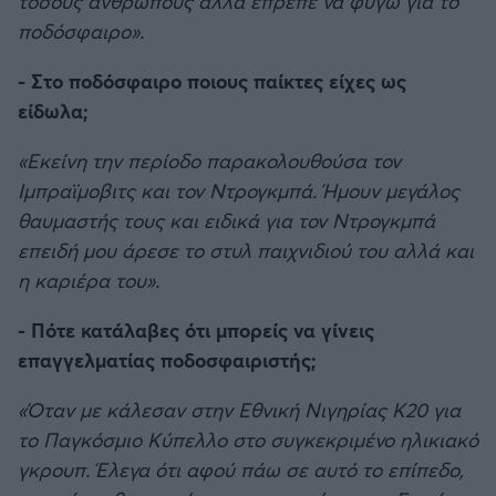
τόσους ανθρώπους αλλά έπρεπε να φύγω για το
ποδόσφαιρο».
- Στο ποδόσφαιρο ποιους παίκτες είχες ως
είδωλα;
«Εκείνη την περίοδο παρακολουθούσα τον
Ιμπραϊμοβιτς και τον Ντρογκμπά. Ήμουν μεγάλος
θαυμαστής τους και ειδικά για τον Ντρογκμπά
επειδή μου άρεσε το στυλ παιχνιδιού του αλλά και
η καριέρα του».
- Πότε κατάλαβες ότι μπορείς να γίνεις
επαγγελματίας ποδοσφαιριστής;
«Όταν με κάλεσαν στην Εθνική Νιγηρίας Κ20 για
το Παγκόσμιο Κύπελλο στο συγκεκριμένο ηλικιακό
γκρουπ. Έλεγα ότι αφού πάω σε αυτό το επίπεδο,