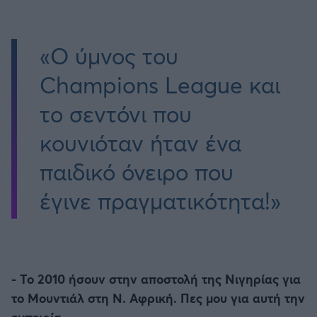
«Ο ύμνος του
Champions League και
το σεντόνι που
κουνιόταν ήταν ένα
παιδικό όνειρο που
έγινε πραγματικότητα!»
- Το 2010 ήσουν στην αποστολή της Νιγηρίας για
το Μουντιάλ στη Ν. Αφρική. Πες μου για αυτή την
εμπειρία.