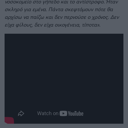
νοσοκομείο στο γήπεδο και το αντίστροφο. Ήταν
σκληρό για εμένα. Πάντα σκεφτόμουν πότε θα
αρχίσω να παίζω και δεν περνούσε ο χρόνος. Δεν
είχα φίλους, δεν είχα οικογένεια, τίποτα».