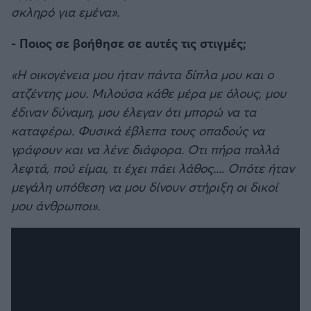
σκληρό για εμένα».
- Ποιος σε βοήθησε σε αυτές τις στιγμές;
«Η οικογένεια μου ήταν πάντα δίπλα μου και ο
ατζέντης μου. Μιλούσα κάθε μέρα με όλους, μου
έδιναν δύναμη, μου έλεγαν ότι μπορώ να τα
καταφέρω. Φυσικά έβλεπα τους οπαδούς να
γράφουν και να λένε διάφορα. Οτι πήρα πολλά
λεφτά, πού είμαι, τι έχει πάει λάθος.... Οπότε ήταν
μεγάλη υπόθεση να μου δίνουν στήριξη οι δικοί
μου άνθρωποι».