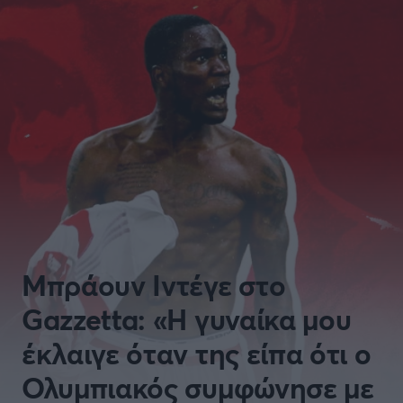
Οδηγός F1
CEV Cup
Τεχνολογία
Παναγιώτης Δαλαταριώφ
Κολύμβηση
ΑΘΛΗΤΙΚΕΣ ΜΕΤΑΔΟΣΕΙΣ
Bundesliga
EuroCup
GMotion WRC
SERIE A
Υγεία
Challenge Cup
Ανδρέας Δημάτος
Μπιτς Βόλεϊ
Ligue 1
Mundobasket
GMotion MotoGP
LIVE SCORE
Showbiz
Αντώνης Καλκαβούρας
Κύπελλο Ιταλίας
Ιστιοπλοΐα
Basketaki
Εθνική Ελλάδος
GWOMEN
Αντώνης Καρπετόπουλος
Eurobasket
Κωπηλασία
Μουντιάλ 2026
Δημήτρης Κατσιώνης
LA LIGA
ΑΘΛΗΤΙΚΗ ΗΧΩ
Ξιφασκία
Wyscout Analysis
Γιώργος Κούβαρης
ΕΚΠΟΜΠΕΣ
Σκοποβολή
Ευρώπη
COPA DEL REY
Κώστας Νικολακόπουλος
GALACTICOS BY INTERWETTEN
Κόσμος
Πάλη
ΟΜΑΔΕΣ
Γιάννης Πάλλας
GAZZ FLOOR BY NOVIBET
BUNDESLIGA
Νίκος Παπαδογιάννης
Τάε κβον ντο
ΑΕΚ
PODCASTS
POLE POSITION BY ALLWYN
Γιώργος Σακελλαρίου
Τζούντο
ΣΠΛΙΤ
LIGUE 1
OLD SCHOOL
GAZZETTA ACTS
Μπράουν Ιντέγε στο
Γιάννης Σερέτης
Ολυμπιακός
Πινγκ - πονγκ
Transfer Stories
ΜΕΤΑΒΙΒΑΣΗ BY NOVIBET
Gazzetta For Her
Σταύρος Σουντουλίδης
GAZZETTA SPECIALS
Gazzetta: «Η γυναίκα μου
gMotion
SüPER LIG
Μαχητικά Αθλήματα
Θέμα Ισότητας
Δημήτρης Τομαράς
ΠΑΟΚ
Unique
έκλαιγε όταν της είπα ότι ο
Πυγμαχία
Για τον Αλέξανδρο
Γιώργος Τσακίρης
Wyscout Analysis
PREMIER LEAGUE Ρωσίας
Ολυμπιακός συμφώνησε με
Άρση Βαρών
#GiatonAlki
Παναθηναϊκός
Μιχάλης Τσαμπάς
InStat Analysis