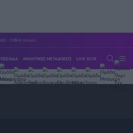
ΑΕΚ - ΟΦΗ) τελικό...
ΟΣΕΛΙΔΑ
ΑΘΛΗΤΙΚΕΣ ΜΕΤΑΔΟΣΕΙΣ
LIVE SCORE
GWOMEN
Α
όπουλος
C
ION BY ALLWYN
ns League
ns League
gue
NBA
Viral
Παναγιώτης Δαλαταριώφ
GMotion MotoGP
OLD SCHOOL
Europa League
Κύπελλο Ανδρών
Στίβος
TA SPECIALS
πετόπουλος
Δημήτρης Κατσιώνης
 League
ικών
p
λεϊ
La Liga
Κύπελλο Ελλάδος
Challenge Cup
Ιστιοπλοΐα
Analysis
alysis
ας
Νίκος Παπαδογιάννης
i
λή
Εθνική Ελλάδος
Eurobasket
Πάλη
ξεις
τουλίδης
Δημήτρης Τομαράς
μου Αγάπη
πονγκ
Κόσμος
Μαχητικά Αθλήματα