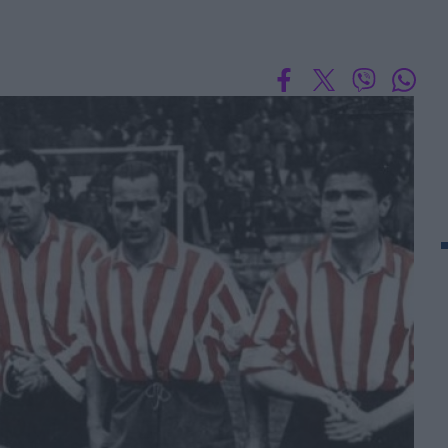
 PORTUGAL BETCLIC
Α' Εθνική Γυναικών