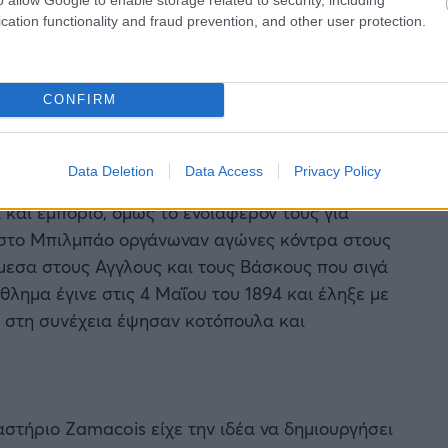
ό είχε σαν αποτέλεσμα να προσελκύει πολλούς
cation functionality and fraud prevention, and other user protection.
οί από αυτούς προέρχονταν από την
ερλαντ, Σαουθάμπτον και Πόρτσμουθ και όπως και
μαζί τους το ποδόσφαιρο. Στις αρχές του 1890 οι
CONFIRM
o Football Club.
Data Deletion
Data Access
Privacy Policy
ων έκαναν το αντίθετο ταξίδι και πήγαιναν στην
 και εμπόριο, όμως το ενδιαφέρον τους για
στο Μπιλμπάο οργάνωναν αγώνες κόντρα στους
μεσα στους Αγγλους και τους Βάσκους που σιγά
λημα έγινε στις 4 Μαΐου του 1894 και έληξε με
οι στη συνέχεια έψησαν κοτόπουλα και
στήριο Zamacois είχε την ιδέα να δημιουργήσει