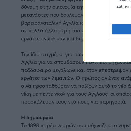
δύναμη στην οικονομία της Ισπανίας και αυτ
authenti
μετανάστες που δούλευαν σαν εργάτες. Πολλ
βορειοανατολική Αγγλία και κυρίως από Σάντ
σε πολλά άλλα μέρη του κόσμου, κουβάλησαν 
εργάτες ενώθηκαν και δημιούργησαν την Bilba
Την ίδια στιγμή, οι γιοι των μορφωμένων Βάσκ
Αγγλία για να σπουδάσουν πολιτικοί μηχανικοί
ποδόσφαιρο μεγάλωνε και όταν επέστρεψαν 
εργάτες των λιμανιών. Ο πρώτος αγώνας ανά
σιγά προσπαθούσαν να παίξουν αυτό το νέο άθ
νίκη με πέντε γκολ για τους Αγγλους, οι οποί
προσκάλεσαν τους ντόπιους για παρηγοριά.
Η δημιουργία
Το 1898 παρέα νεαρών που σύχναζε στο γυμνα