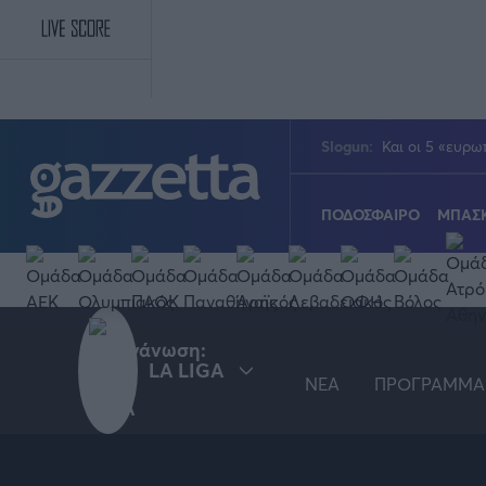
Παράκαμψη προς το κυρίως περιεχόμενο
Slogun:
Και οι 5 «ευρω
ΠΟΔΟΣΦΑΙΡΟ
ΜΠΑΣ
Πολιτική
Νίκος Αθανασίου
GMotion F1
GALACTICOS BY INTER
Stoiximan Super Le
Stoiximan GBL
Novibet Volley Lea
Τένις
PODCASTS
ΣΠΛΙΤ
Τεχνολογία
Ανδρέας Δημάτος
ΜΕΤΑΒΙΒΑΣΗ BY NOVIB
Conference League
Εθνική Μπάσκετ
Κύπελλο Γυναικών
Γυμναστική
LA LIGA
Transfer Stories
NEA
ΠΡΟΓΡΑΜΜΑ
gMotion
Γιώργος Κούβαρης
Serie A
EuroCup
Κωπηλασία
Γιώργος Σακελλαρίου
Μουντιάλ 2026
Τάε κβον ντο