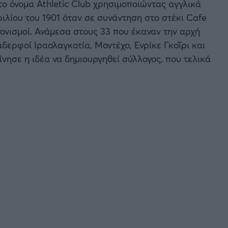
 το όνομα Athletic Club χρησιμοποιώντας αγγλικά
πριλίου του 1901 όταν σε συνάντηση στο στέκι Cafe
ονισμοί. Ανάμεσα στους 33 που έκαναν την αρχή
αδερφοί Ιραολαγκοτία, Μοντέχο, Ενρίκε Γκοΐρι και
νησε η ιδέα να δημιουργηθεί σύλλογος, που τελικά