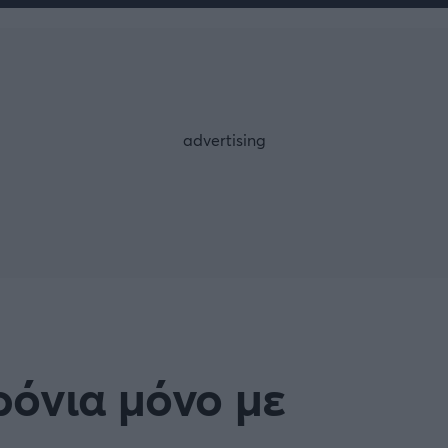
XIMAN SUPER LEAGUE
SUPER LEAGUE 2
Μια Ιστο
Μιχάλης Τσαμπάς
Δημήτρης Τσ
Άρση Βαρών
 A
Κύπελλο Ιταλίας
ESLIGA
LIGUE 1
λο Γερμανίας
Κύπελλο Ελλάδος
FOLLOW US
 NATIONS LEAGUE
COPA AMERICA
ική
Προκριματικά MUNDIAL 2
ή Φιλικά
Ποδόσφαιρο Γυναικών
ρόνια μόνο με
EREDIVISIE