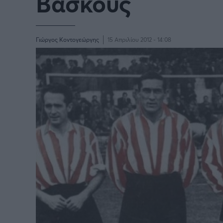
Βάσκους
Παγκόσμιο Κύπελλο Συλλόγων
LIGA
2025
Γιώργος Κοντογεώργης
15 Απριλίου 2012 - 14:08