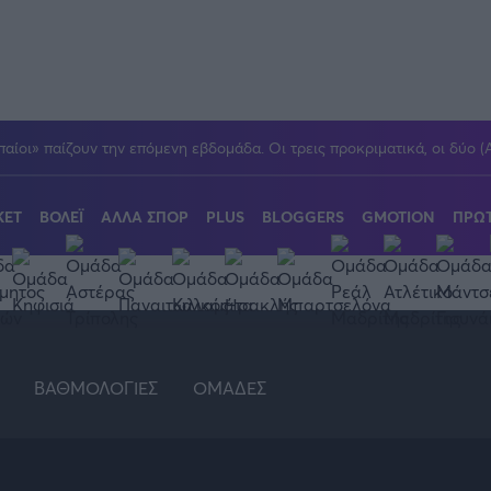
παίοι» παίζουν την επόμενη εβδομάδα. Οι τρεις προκριματικά, οι δύο (
ΚΕΤ
ΒΟΛΕΪ
ΑΛΛΑ ΣΠΟΡ
PLUS
BLOGGERS
GMOTION
ΠΡΩΤ
WETTEN
ague
gue
Κοινωνία
Δημήτρης Βέργος
Οδηγός F1
GAZZ FLOOR BY NOVIBET
Super League 2
EuroLeague
Volley League Γυναικών
Χάντμπολ
Διεθνή
Βασίλης Βλαχ
GMotion WR
POLE POSIT
Champio
Champio
Pre Lea
Πόλο
GAZZETTA ACTS
GAZZET
Gazzetta For Her
Unique
ET
Υγεία
Αντώνης Καλκαβούρας
Showbiz
Αντώνης Καρ
Κύπελλο Ελλάδας
Elite League
Champions League
Κολύμβηση
Premier
Α1 Γυνα
CEV Cu
Μπιτς Βό
Θέμα Ισότητας
Wyscout 
ΒΑΘΜΟΛΟΓΙΕΣ
ΟΜΑΔΕΣ
Για τον Αλέξανδρο
InStat An
Κώστας Νικολακόπουλος
Γιάννης Πάλλ
Mundobasket
Bundesliga
Ξιφασκία
Ligue 1
Basketak
Σκοποβο
#GiatonAlki
Συνεντεύ
Γιάννης Σερέτης
Σταύρος Σουν
Η μητρότητα στον πάγκο
Μεγάλη 
Wyscout Analysis
Τζούντο
Ευρώπη
Πινγκ - 