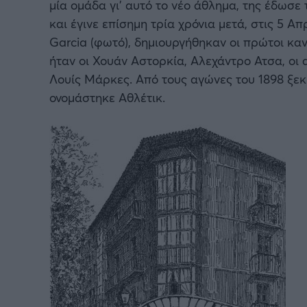
μία ομάδα γι' αυτό το νέο άθλημα, της έδωσε
και έγινε επίσημη τρία χρόνια μετά, στις 5 Α
Garcia (φωτό), δημιουργήθηκαν οι πρώτοι καν
ήταν οι Χουάν Αστορκία, Αλεχάντρο Ατσα, οι 
Λουίς Μάρκες. Από τους αγώνες του 1898 ξεκί
ονομάστηκε Αθλέτικ.