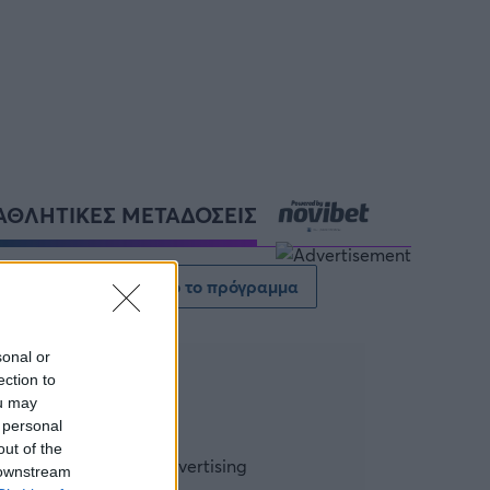
ΑΘΛΗΤΙΚΕΣ ΜΕΤΑΔΟΣΕΙΣ
Δείτε όλο το πρόγραμμα
sonal or
ection to
ou may
 personal
out of the
 downstream