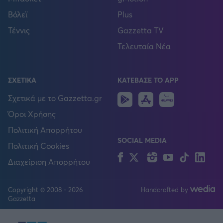
Βόλεϊ
Plus
Τέννις
Gazzetta TV
Τελευταία Νέα
ΣΧΕΤΙΚΑ
ΚΑΤΕΒΑΣΕ ΤΟ APP
Android
IOS
Huawei
Σχετικά με το Gazzetta.gr
Όροι Χρήσης
Πολιτική Απορρήτου
SOCIAL MEDIA
Πολιτική Cookies
Facebook
Twitter
Instagram
YouTube
TikTok
Lin
Διαχείριση Απορρήτου
Copyright © 2008 - 2026
Handcrafted by
FOLLOW US
Gazzetta