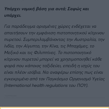
Υπάρχει νομική βάση για αυτό; Σαφώς και
υπάρχει.
Για παράδειγμα ορισμένες χώρες ενδέχεται να
απαιτήσουν την εμφάνιση πιστοποιητικού κίτρινου
πυρετού. Συμπεριλαμβάνοντας την Αυστραλία, την
Ινδία, την Αίγυπτο, την Κίνα, τις Μπαχάμες, το
Μεξικό και τις Φιλιππίνες. Το πιστοποιητικό
κίτρινου πυρετού μπορεί να χρησιμοποιηθεί κάθε
φορά που κάποιος ταξιδεύει, επειδή η ισχύς του
είναι πλέον ισόβια. Να αναφέρω επίσης πως είναι
εγκεκριμένο από τον Παγκόσμιο Οργανισμό Υγείας
(International health regulations του ΠΟΥ).