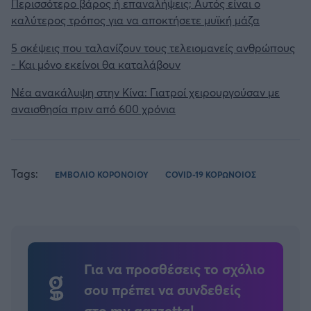
Περισσότερο βάρος ή επαναλήψεις; Αυτός είναι ο
καλύτερος τρόπος για να αποκτήσετε μυϊκή μάζα
5 σκέψεις που ταλανίζουν τους τελειομανείς ανθρώπους
- Και μόνο εκείνοι θα καταλάβουν
Νέα ανακάλυψη στην Κίνα: Γιατροί χειρουργούσαν με
αναισθησία πριν από 600 χρόνια
Tags:
ΕΜΒΟΛΙΟ ΚΟΡΟΝΟΙΟΥ
COVID-19 ΚΟΡΩΝΟΙΟΣ
Για να προσθέσεις το σχόλιο
σου πρέπει να συνδεθείς
στο my gazzetta!