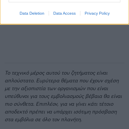
Data Deletion
Data Access
Privacy Policy
Το τεχνικό μέρος αυτού του ζητήματος είναι
απλούστατο. Ευρύτερα θέματα που έχουν σχέση
με την αξιοπιστία των οργανισμών που είναι
υπεύθυνοι για τους εμβολιασμούς βέβαια θα είναι
πιο σύνθετα. Επιπλέον, για να γίνει κάτι τέτοιο
αποδεκτό πρέπει να υπάρχει ισότιμη πρόσβαση
στα εμβόλια σε όλο τον πλανήτη.