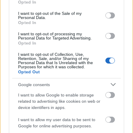
Opted In
use your data for below specified purposes in below Google
consent section.
I want to opt-out of the Sale of my
Personal Data.
Opted In
I want to opt-out of processing my
Γιατί έχουν θεσπιστεί αυτά τα πιστοποιητικά;
Personal Data for Targeted Advertising.
Opted In
Για την προστασία των ταξιδιωτών. Ακριβώς
I want to opt-out of Collection, Use,
επειδή χρειάζεται απόδειξη εμβολιασμού για να
Retention, Sale, and/or Sharing of my
Personal Data that Is Unrelated with the
εισέλθετε σε μια χώρα, δεν σημαίνει ότι υπάρχει
Purposes for which it was collected.
Opted Out
κίνδυνος να κολλήσετε την ασθένεια εκεί. Ομοίως,
εάν μια χώρα δεν απαιτεί πιστοποιητικό κίτρινου
Google consents
πυρετού, αυτό δεν σημαίνει ότι δεν υπάρχει
I want to allow Google to enable storage
κίτρινος πυρετός.
related to advertising like cookies on web or
device identifiers in apps.
Άλλες χώρες ενδέχεται να ζητήσουν
πιστοποιητικά εμβολιασμού
διφθερίτιδας, τετάνου,
I want to allow my user data to be sent to
κοκκύτη, πολιομυελίτιδας, ηπατίτιδας Α ή Β,
Google for online advertising purposes.