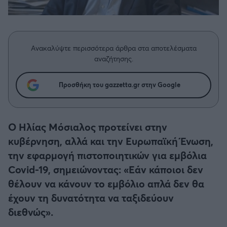
Η μητρότητα στον πάγκο
Δημήτρης Τσορμπατζόγλου
Συνεντεύξεις
Άρης
Μεγάλη μου Αγάπη
Μια Ιστορία από την Πόλη
Λεβαδειακός
Ανακαλύψτε περισσότερα άρθρα στα αποτελέσματα
αναζήτησης.
ΟΦΗ
Προσθήκη του gazzetta.gr στην Google
Βόλος
Ατρόμητος Αθηνών
Ο Ηλίας Μόσιαλος προτείνει στην
κυβέρνηση, αλλά και την Ευρωπαϊκή Ένωση,
Κηφισιά
την εφαρμογή πιστοποιητικών για εμβόλια
Covid-19, σημειώνοντας: «Εάν κάποιοι δεν
Αστέρας Τρίπολης
θέλουν να κάνουν το εμβόλιο απλά δεν θα
έχουν τη δυνατότητα να ταξιδεύουν
Παναιτωλικός
διεθνώς».