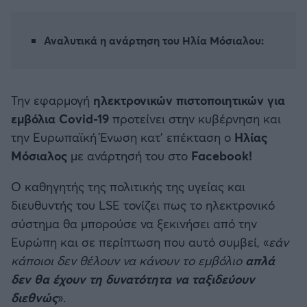
Καλαμάτα
Αναλυτικά η ανάρτηση του Ηλία Μόσιαλου:
Ηρακλής
Μπαρτσελόνα
Την εφαρμογή
ηλεκτρονικών πιστοποιητικών για
εμβόλια Covid-19
προτείνει στην κυβέρνηση και
Ρεάλ Μαδρίτης
την Ευρωπαϊκή Ένωση κατ' επέκταση ο
Ηλίας
Μόσιαλος
με ανάρτησή του στο
Facebook!
Ατλέτικο Μαδρίτης
Ο καθηγητής της πολιτικής της υγείας και
Μάντσεστερ Γιουνάιτεντ
διευθυντής του LSE τονίζει πως το ηλεκτρονικό
σύστημα θα μπορούσε να ξεκινήσει από την
Μάντσεστερ Σίτι
Ευρώπη και σε περίπτωση που αυτό συμβεί, «
εάν
κάποιοι δεν θέλουν να κάνουν το εμβόλιο
απλά
Λίβερπουλ
δεν θα έχουν τη δυνατότητα να ταξιδεύουν
διεθνώς
».
Τσέλσι