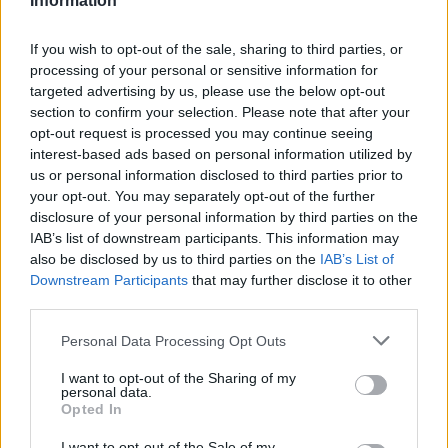
Information
If you wish to opt-out of the sale, sharing to third parties, or
processing of your personal or sensitive information for
Η δημοσίευση κοινοποιήθηκε από το χρήστη Heart (@thisisheart)
targeted advertising by us, please use the below opt-out
section to confirm your selection. Please note that after your
opt-out request is processed you may continue seeing
interest-based ads based on personal information utilized by
us or personal information disclosed to third parties prior to
your opt-out. You may separately opt-out of the further
disclosure of your personal information by third parties on the
IAB’s list of downstream participants. This information may
also be disclosed by us to third parties on the
IAB’s List of
Downstream Participants
that may further disclose it to other
third parties.
Please note that this website/app uses one or more Google
Personal Data Processing Opt Outs
services and may gather and store information including but
not limited to your visit or usage behaviour. You may click to
I want to opt-out of the Sharing of my
personal data.
grant or deny consent to Google and its third-party tags to
Opted In
use your data for below specified purposes in below Google
consent section.
I want to opt-out of the Sale of my