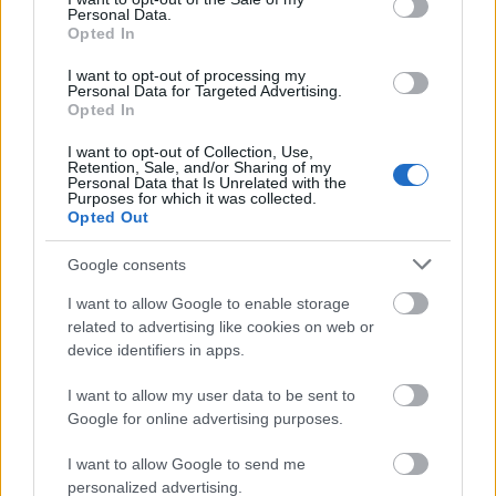
Personal Data.
Opted In
I want to opt-out of processing my
Personal Data for Targeted Advertising.
Opted In
I want to opt-out of Collection, Use,
Retention, Sale, and/or Sharing of my
Personal Data that Is Unrelated with the
Purposes for which it was collected.
Opted Out
Google consents
I want to allow Google to enable storage
related to advertising like cookies on web or
device identifiers in apps.
Ανάμεσα στα μέρη που ξεχώρισε ήταν το
Adventure Island
στο Σάουθεντ και το
Crealy
I want to allow my user data to be sent to
Theme Park & Resort
στο Ντέβον. Παρά τις
Google for online advertising purposes.
δυσκολίες, όπως η καταιγίδα Φλόρις και τα
I want to allow Google to send me
ζητήματα οργάνωσης, δήλωσε ενθουσιασμένος με
personalized advertising.