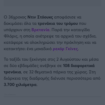
Καλαμάτα
Ηρακλής
Ο 36χρονος
Ντιν Στόουκς
αποφάσισε να
δοκιμάσει όλα τα
τρενάκια του τρόμου
που
Μπαρτσελόνα
υπάρχουν στη
Βρετανία
. Παρά την καταιγίδα
Φλόρις, η οποία ανέτρεψε τα αρχικά του σχέδια,
Ρεάλ Μαδρίτης
κατάφερε να ολοκληρώσει την πρόκληση και να
κατακτήσει ένα μοναδικό
ρεκόρ Γκίνες
.
Ατλέτικο Μαδρίτης
Το ταξίδι του ξεκίνησε στις 2 Αυγούστου και μέσα
σε δύο εβδομάδες ανέβηκε σε
108 διαφορετικά
Μάντσεστερ Γιουνάιτεντ
τρενάκια
, σε 32 θεματικά πάρκα της χώρας. Στη
διάρκεια της διαδρομής διένυσε περισσότερα από
Μάντσεστερ Σίτι
3.700 χιλιόμετρα
.
Λίβερπουλ
Τσέλσι