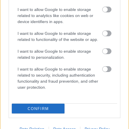
την εμπειρία και τα ταξίδια που πραγματοποίησε.
I want to allow Google to enable storage
ΤΙ ΔΙΑΒΑΖΕΤΑΙ
related to analytics like cookies on web or
device identifiers in apps.
Σοκ σε live μετάδοση: Ο γιος του Rampage
I want to allow Google to enable storage
Jackson λίγο έλειψε να σκοτώσει παλαιστή
related to functionality of the website or app.
στο ρινγκ (vid)
I want to allow Google to enable storage
Γιατί πολλοί απολαμβάνουν να βλέπουν
related to personalization.
σπαρακτικές ταινίες: Τι αποκαλύπτει η
ψυχολογία
I want to allow Google to enable storage
related to security, including authentication
Τι συμβαίνει στον εγκέφαλο όταν
functionality and fraud prevention, and other
πανικοβάλλεσαι και γιατί ο χρόνος φαίνεται να
user protection.
παγώνει
CONFIRM
ΔΙΑΒΑΣΕ ΑΚΟΜΗ: