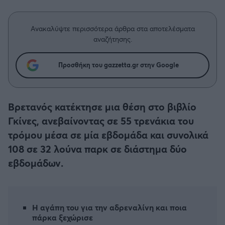
Η μητρότητα στον πάγκο
Δημήτρης Τσορμπατζόγλου
Συνεντεύξεις
Άρης
Μεγάλη μου Αγάπη
Ανακαλύψτε περισσότερα άρθρα στα αποτελέσματα
Μια Ιστορία από την Πόλη
αναζήτησης.
Λεβαδειακός
Προσθήκη του gazzetta.gr στην Google
ΟΦΗ
Βόλος
Βρετανός κατέκτησε μια θέση στο βιβλίο
Γκίνες, ανεβαίνοντας σε 55 τρενάκια του
Ατρόμητος Αθηνών
τρόμου μέσα σε μία εβδομάδα και συνολικά
108 σε 32 λούνα παρκ σε διάστημα δύο
Κηφισιά
εβδομάδων.
Αστέρας Τρίπολης
Παναιτωλικός
Η αγάπη του για την αδρεναλίνη και ποια
πάρκα ξεχώρισε