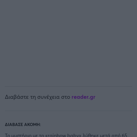
Άρσεναλ
Γιουβέντους
Μίλαν
Ίντερ
Μπάγερν Μονάχου
Διαβάστε τη συνέχεια στο
reader.gr
Παρί Σεν Ζερμέν
ΔΙΑΒΑΣΕ ΑΚΟΜΗ:
Το μυστήριο με το «rainbow baby» λύθηκε μετά από 65