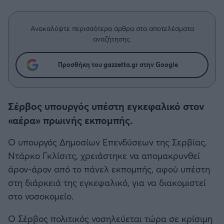
Η μητρότητα στον πάγκο
Δημήτρης Τσορμπατζόγλου
Συνεντεύξεις
Άρης
Μεγάλη μου Αγάπη
Ανακαλύψτε περισσότερα άρθρα στα αποτελέσματα
Μια Ιστορία από την Πόλη
αναζήτησης.
Λεβαδειακός
Προσθήκη του gazzetta.gr στην Google
ΟΦΗ
Βόλος
Σέρβος υπουργός υπέστη εγκεφαλικό στον
«αέρα» πρωινής εκπομπής.
Ατρόμητος Αθηνών
Ο υπουργός Δημοσίων Επενδύσεων της Σερβίας,
Κηφισιά
Ντάρκο Γκλίσιτς, χρειάστηκε να απομακρυνθεί
άρον-άρον από το πάνελ εκπομπής, αφού υπέστη
Αστέρας Τρίπολης
στη διάρκειά της εγκεφαλικό, για να διακομιστεί
στο νοσοκομείο.
Παναιτωλικός
Ο Σέρβος πολιτικός νοσηλεύεται τώρα σε κρίσιμη