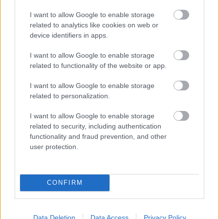
I want to allow Google to enable storage
related to analytics like cookies on web or
device identifiers in apps.
I want to allow Google to enable storage
related to functionality of the website or app.
I want to allow Google to enable storage
related to personalization.
I want to allow Google to enable storage
related to security, including authentication
functionality and fraud prevention, and other
user protection.
«Μου χρωστάς έναν Αύγουστο»: Όλοι μιλούν για τη
φράση που έγινε τραγούδι, κανείς δεν ξέρει από
πού προήλθε
CONFIRM
Ο χορηγός στη νέα φανέλα του Σαλάχ έκανε τους
Έλληνες να απορούν
Data Deletion
Data Access
Privacy Policy