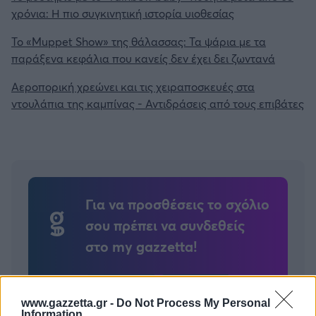
χρόνια: Η πιο συγκινητική ιστορία υιοθεσίας
Το «Muppet Show» της θάλασσας: Τα ψάρια με τα
παράξενα κεφάλια που κανείς δεν έχει δει ζωντανά
Αεροπορική χρεώνει και τις χειραποσκευές στα
ντουλάπια της καμπίνας - Αντιδράσεις από τους επιβάτες
Για να προσθέσεις το σχόλιο
σου πρέπει να συνδεθείς
στο my gazzetta!
Εγγραφή
Σύνδεση
www.gazzetta.gr -
Do Not Process My Personal
Information