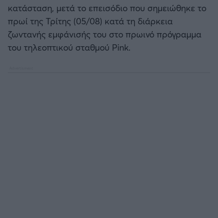
Καλαμάτα
κατάσταση, μετά το επεισόδιο που σημειώθηκε το
πρωί της Τρίτης (05/08) κατά τη διάρκεια
Ηρακλής
ζωντανής εμφάνισής του στο πρωινό πρόγραμμα
του τηλεοπτικού σταθμού Pink.
Μπαρτσελόνα
Ρεάλ Μαδρίτης
Ατλέτικο Μαδρίτης
Μάντσεστερ Γιουνάιτεντ
Μάντσεστερ Σίτι
Λίβερπουλ
Τσέλσι