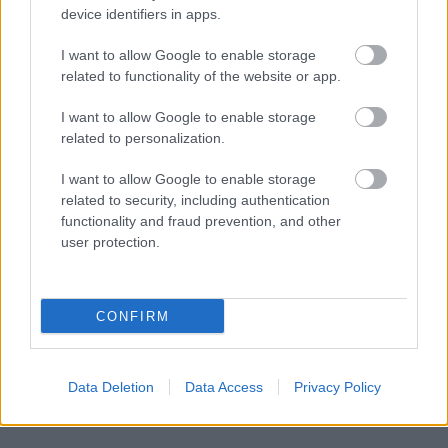
device identifiers in apps.
εντός των βουνών Ζάγκρος και θαμμένη κάτω από
45–90 μέτρα ασβεστόλιθου και δολομίτη, υπήρξε
I want to allow Google to enable storage
κρίσιμο εμπόδιο. Αναφορές ήθελαν τον στόχο
related to functionality of the website or app.
απρόσιτο ακόμα και για τις βόμβες GBU‑57.
I want to allow Google to enable storage
related to personalization.
Τα λεγόμενα του Τραμπ και η διαμάχη
με τα μέσα
I want to allow Google to enable storage
related to security, including authentication
Ο
Τραμπ
, εμφανώς εκνευρισμένος από επικρίσεις,
functionality and fraud prevention, and other
user protection.
διακήρυξε σε ομιλία: «
Οι πυρηνικές τοποθεσίες
του Ιράν έχουν εξαλειφθεί πλήρως!
», ενώ μέσω
πλατφόρμας Truth Social τόνισε έμφαση με
CONFIRM
κεφαλαία γράμματα: «
Εντελώς κατεστραμμένες!
»
Data Deletion
Data Access
Privacy Policy