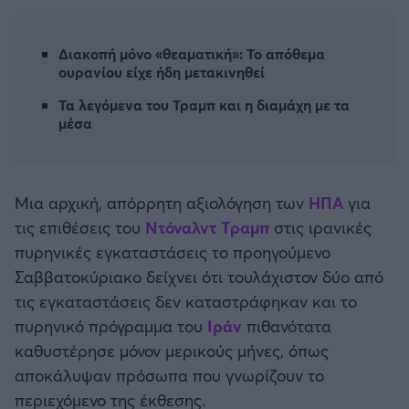
Καλαμάτα
Διακοπή μόνο «θεαματική»: Το απόθεμα
Ηρακλής
ουρανίου είχε ήδη μετακινηθεί
Τα λεγόμενα του Τραμπ και η διαμάχη με τα
Μπαρτσελόνα
μέσα
Ρεάλ Μαδρίτης
Μια αρχική, απόρρητη αξιολόγηση των
ΗΠΑ
για
Ατλέτικο Μαδρίτης
τις επιθέσεις του
Ντόναλντ Τραμπ
στις ιρανικές
πυρηνικές εγκαταστάσεις το προηγούμενο
Μάντσεστερ Γιουνάιτεντ
Σαββατοκύριακο δείχνει ότι τουλάχιστον δύο από
τις εγκαταστάσεις δεν καταστράφηκαν και το
Μάντσεστερ Σίτι
πυρηνικό πρόγραμμα του
Ιράν
πιθανότατα
καθυστέρησε μόνον μερικούς μήνες, όπως
Λίβερπουλ
αποκάλυψαν πρόσωπα που γνωρίζουν το
περιεχόμενο της έκθεσης.
Τσέλσι