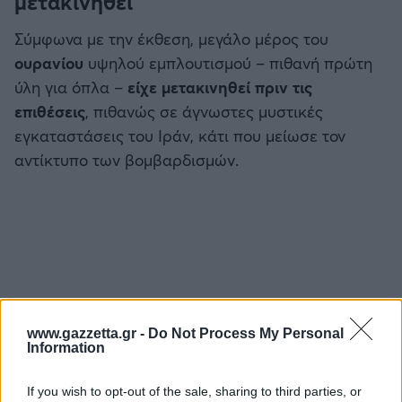
μετακινηθεί
Σύμφωνα με την έκθεση, μεγάλο μέρος του
ουρανίου
υψηλού εμπλουτισμού – πιθανή πρώτη
ύλη για όπλα –
είχε μετακινηθεί πριν τις
επιθέσεις
, πιθανώς σε άγνωστες μυστικές
εγκαταστάσεις του Ιράν, κάτι που μείωσε τον
αντίκτυπο των βομβαρδισμών.
www.gazzetta.gr -
Do Not Process My Personal
Information
If you wish to opt-out of the sale, sharing to third parties, or