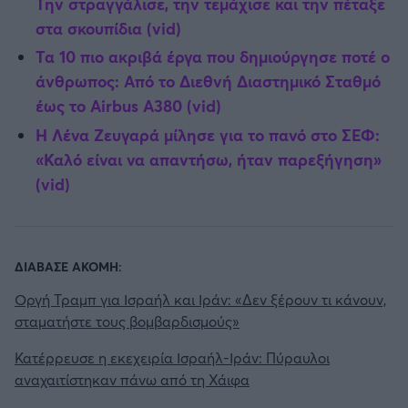
Την στραγγάλισε, την τεμάχισε και την πέταξε
στα σκουπίδια (vid)
Τα 10 πιο ακριβά έργα που δημιούργησε ποτέ ο
άνθρωπος: Από το Διεθνή Διαστημικό Σταθμό
έως το Airbus A380 (vid)
Η Λένα Ζευγαρά μίλησε για το πανό στο ΣΕΦ:
«Καλό είναι να απαντήσω, ήταν παρεξήγηση»
(vid)
ΔΙΑΒΑΣΕ ΑΚΟΜΗ:
Οργή Τραμπ για Ισραήλ και Ιράν: «Δεν ξέρουν τι κάνουν,
σταματήστε τους βομβαρδισμούς»
Κατέρρευσε η εκεχειρία Ισραήλ-Ιράν: Πύραυλοι
αναχαιτίστηκαν πάνω από τη Χάιφα