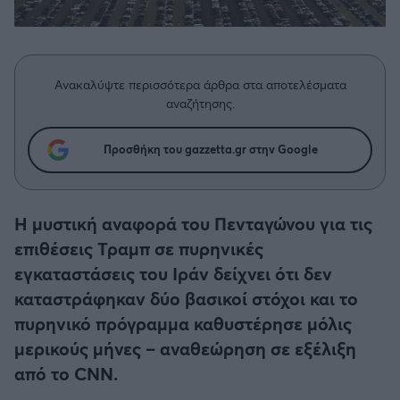
Η μητρότητα στον πάγκο
Δημήτρης Τσορμπατζόγλου
Συνεντεύξεις
Άρης
Μεγάλη μου Αγάπη
Μια Ιστορία από την Πόλη
Λεβαδειακός
Ανακαλύψτε περισσότερα άρθρα στα αποτελέσματα
αναζήτησης.
ΟΦΗ
Προσθήκη του gazzetta.gr στην Google
Βόλος
Ατρόμητος Αθηνών
Η μυστική αναφορά του Πενταγώνου για τις
επιθέσεις Τραμπ σε πυρηνικές
Κηφισιά
εγκαταστάσεις του Ιράν δείχνει ότι δεν
καταστράφηκαν δύο βασικοί στόχοι και το
Αστέρας Τρίπολης
πυρηνικό πρόγραμμα καθυστέρησε μόλις
μερικούς μήνες – αναθεώρηση σε εξέλιξη
Παναιτωλικός
από το CNN.