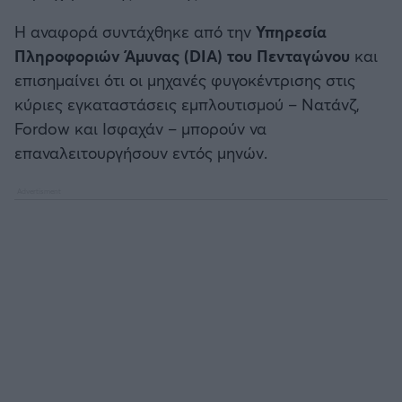
Η αναφορά συντάχθηκε από την
Υπηρεσία
Άρσεναλ
Πληροφοριών Άμυνας (DIA) του Πενταγώνου
και
επισημαίνει ότι οι μηχανές φυγοκέντρισης στις
Γιουβέντους
κύριες εγκαταστάσεις εμπλουτισμού – Νατάνζ,
Fordow και Ισφαχάν – μπορούν να
Μίλαν
επαναλειτουργήσουν εντός μηνών.
Ίντερ
Μπάγερν Μονάχου
Παρί Σεν Ζερμέν