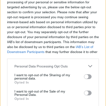
processing of your personal or sensitive information for
targeted advertising by us, please use the below opt-out
section to confirm your selection. Please note that after your
Τα κλιμάκια της Κεντρικής Διοίκησης των ΗΠΑ, σε
opt-out request is processed you may continue seeing
προκαταρκτική αξιολόγηση ζημιών, κατέληξαν ότι
interest-based ads based on personal information utilized by
η δήλωση του Τραμπ περί «
εξαφάνισης
» των
us or personal information disclosed to third parties prior to
your opt-out. You may separately opt-out of the further
εγκαταστάσεων ήταν παρατραβηγμένη – η
disclosure of your personal information by third parties on the
πραγματικότητα τροφοδότησε αντιφατικά
IAB’s list of downstream participants. This information may
συμπεράσματα, αποδεικνύοντας ότι κάποιοι στόχοι
also be disclosed by us to third parties on the
IAB’s List of
έμειναν λειτουργικοί ή ανακατασκευάσιμοι.
Downstream Participants
that may further disclose it to other
third parties.
Please note that this website/app uses one or more Google
Personal Data Processing Opt Outs
services and may gather and store information including but
not limited to your visit or usage behaviour. You may click to
I want to opt-out of the Sharing of my
personal data.
grant or deny consent to Google and its third-party tags to
Opted In
use your data for below specified purposes in below Google
consent section.
I want to opt-out of the Sale of my
Personal Data.
Opted In