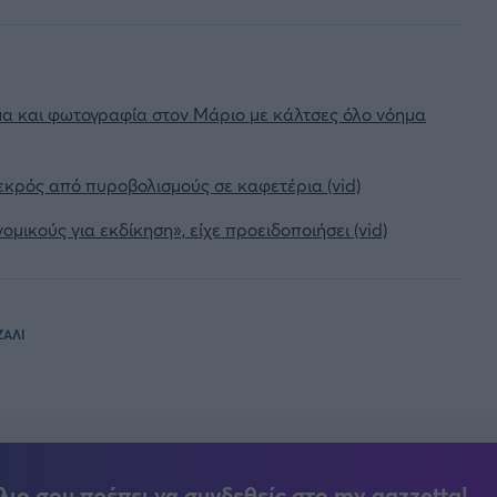
υμα και φωτογραφία στον Μάριο με κάλτσες όλο νόημα
κρός από πυροβολισμούς σε καφετέρια (vid)
ικούς για εκδίκηση», είχε προειδοποιήσει (vid)
ΖΑΛΙ
λιο σου πρέπει να συνδεθείς στο my gazzetta!