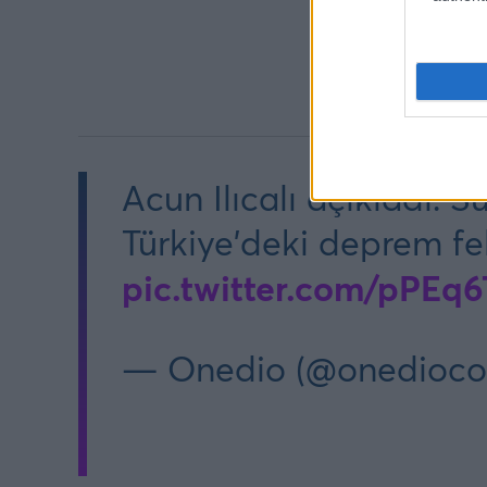
Acun Ilıcalı açıkladı: S
Türkiye'deki deprem fe
pic.twitter.com/pPEq
— Onedio (@onedioc