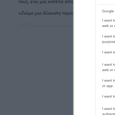
τους, ενώ μια κοπέλα αποχωρεί σοκαρισμένη 
Google 
«
Ζούμε μια δύσκολη περίοδο
» ανέφερε στους
I want t
web or d
I want t
purpose
I want 
I want t
web or d
I want t
or app.
I want t
I want t
authenti