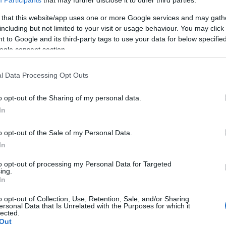
 στο οποίο ο
Ατζούν Ιλιτζαλί
ανακοινώνει στους
 that this website/app uses one or more Google services and may gath
νησιού, τι έχει γίνει στην πατρίδα τους.
including but not limited to your visit or usage behaviour. You may click 
 to Google and its third-party tags to use your data for below specifi
ogle consent section.
l Data Processing Opt Outs
o opt-out of the Sharing of my personal data.
In
o opt-out of the Sale of my Personal Data.
In
to opt-out of processing my Personal Data for Targeted
ing.
In
o opt-out of Collection, Use, Retention, Sale, and/or Sharing
ersonal Data that Is Unrelated with the Purposes for which it
lected.
πολλοί δεν μπορούν να συγκρατήσουν τα δάκρυά
Out