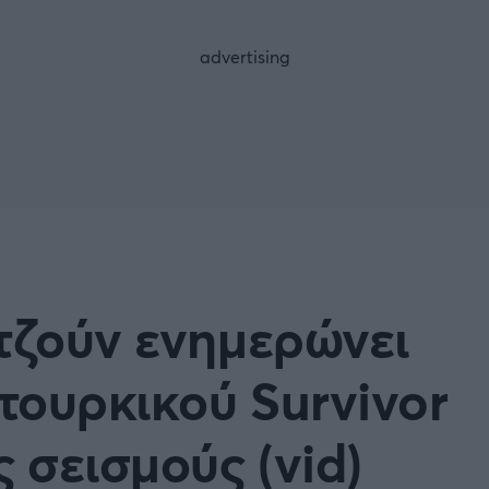
FOLLOW US
τζούν ενημερώνει
 τουρκικού Survivor
 σεισμούς (vid)