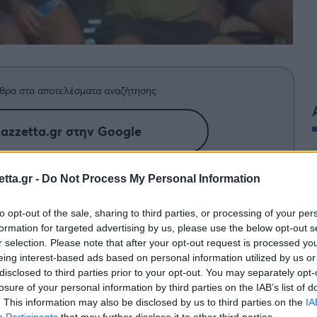
θρα στα αποτελέσματα αναζήτησης.
azzetta.gr στην Google
tta.gr -
Do Not Process My Personal Information
υν στο Survivor δεν γνώριζαν για
to opt-out of the sale, sharing to third parties, or processing of your per
η χώρα τους.
formation for targeted advertising by us, please use the below opt-out s
r selection. Please note that after your opt-out request is processed y
συμμετέχουν φέτος στο
Survivor
της
Τουρκίας
eing interest-based ads based on personal information utilized by us or
disclosed to third parties prior to your opt-out. You may separately opt-
σμούς
στη χώρα τους, καθώς δεν υπάρχει
losure of your personal information by third parties on the IAB’s list of
. This information may also be disclosed by us to third parties on the
IA
Participants
that may further disclose it to other third parties.