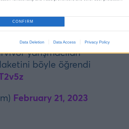
CONFIRM
Data Deletion
Data Access
Privacy Policy
urvivor yarışmacıları
laketini böyle öğrendi
6T2v5z
February 21, 2023
om)