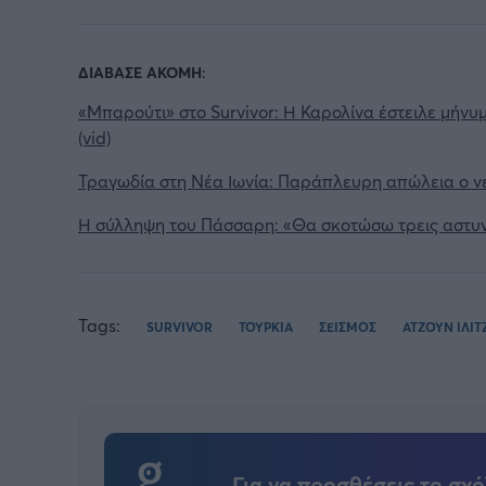
ΔΙΑΒΑΣΕ ΑΚΟΜΗ:
«Μπαρούτι» στο Survivor: Η Καρολίνα έστειλε μήν
(vid)
Τραγωδία στη Νέα Ιωνία: Παράπλευρη απώλεια ο νε
Η σύλληψη του Πάσσαρη: «Θα σκοτώσω τρεις αστυνομ
Tags:
SURVIVOR
ΤΟΥΡΚΙΑ
ΣΕΙΣΜΟΣ
ΑΤΖΟΥΝ ΙΛΙΤ
Για να προσθέσεις το σχό