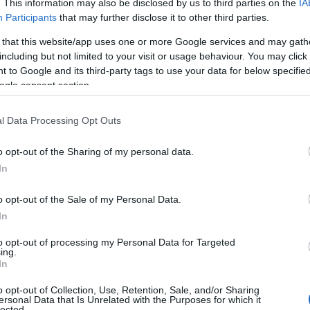
. This information may also be disclosed by us to third parties on the
IA
νάμ».
Η συζήτηση δυο φίλων και το καταπιεσμένο
Participants
that may further disclose it to other third parties.
ι θα το κάνεις Μάκη μου; Θα το δουλέψεις;
Η
 that this website/app uses one or more Google services and may gath
από το κινηματογραφικό «Όλα είναι δρόμος», στο
including but not limited to your visit or usage behaviour. You may click 
ε βοηθήσεις ρε Παντέλο;
Η Ελλάδα ζούσε,
 to Google and its third-party tags to use your data for below specifi
κα», στα μπαρ και στα ξενύχτια. Τώρα, μετά βίας
ogle consent section.
πόνος της ακύρωσης τη συνοδεύει. Σήμερα, το φως
l Data Processing Opt Outs
καπνού δεν φεύγει. Το αλκοόλ και ο τζόγος δεν
και στην καψούρα. Τώρα της νύχτας τα βαφτίσια
o opt-out of the Sharing of my personal data.
ια εντολή: σκάψε τον λάκκο σου βαθιά! Η ζούγκλα
In
εις επιλογές πια: να είσαι μέλος του υποκόσμου, να
ου έχει όνειρα. Το
«Αρτζεντίνα»
ήταν το όνειρο,
o opt-out of the Sale of my Personal Data.
ι προδοσίας. Η σημερινή πραγματικότητα φέρνει
In
αλά. Το
«Αρτζεντίνα»
μένει στη θέση του, στο
to opt-out of processing my Personal Data for Targeted
ing.
In
ξεων
o opt-out of Collection, Use, Retention, Sale, and/or Sharing
ersonal Data that Is Unrelated with the Purposes for which it
lected.