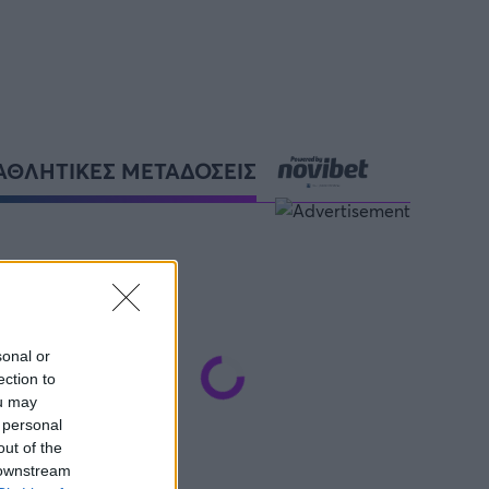
ΑΘΛΗΤΙΚΕΣ ΜΕΤΑΔΟΣΕΙΣ
sonal or
ection to
ou may
 personal
out of the
 downstream