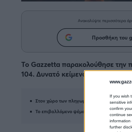
Ανακαλύψτε περισσότερα άρ
Προσθήκη του g
Το Gazzetta παρακολούθησε την 
104. Δυνατό κείμενο, αξιόλογες ερ
www.gazze
If you wish 
Στον χώρο των πληγωμένων υπάρξεων
sensitive in
confirm you
Το επιβαλλόμενο ψέμα της ζωής των ηρώων
continue se
information 
further disc