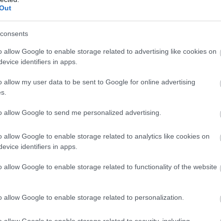
Out
μαγμένης κοινωνικής ζωής που επιμένει. Οι
ισμένες και θέλει σθένος, θέληση, για να
consents
ος της νύχτας, η απάτη του τζόγου και αυτοί που
o allow Google to enable storage related to advertising like cookies on
πλοί άνθρωποι δοκιμάζονται. Όπως οι
evice identifiers in apps.
o allow my user data to be sent to Google for online advertising
 έδωσαν μια παράσταση σκληρού κοινωνικού
s.
’ αυτό πέτυχαν. Οι αναστατωμένοι ήρωες τους
 τις εμπειρίες του. Τα προβλήματα του
«Παντελή»
to allow Google to send me personalized advertising.
ί, τα έχουμε ακούσει, μπορεί και να τα έχουμε
o allow Google to enable storage related to analytics like cookies on
από την εξαπάτηση να ανταπεξέλθει και ο άλλος
evice identifiers in apps.
 ονείρου του. Η ιστορία δεν είναι πρωτότυπη και
ος που μας τη δίνουν οι συντελεστές σε κάνει να
o allow Google to enable storage related to functionality of the website
ι την απελπισία των χαρακτήρων. Στο
«Αρτζεντίνα»
ακό μπαρ, καφενείο. Ξαναβρήκαμε τον χώρο που
o allow Google to enable storage related to personalization.
ματα, μαγαζιά, αισθήματα, ζωές.
o allow Google to enable storage related to security, including