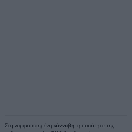
Άρσεναλ
Γιουβέντους
Μίλαν
Ίντερ
Μπάγερν Μονάχου
Παρί Σεν Ζερμέν
Στη νομιμοποιημένη
κάνναβη
, η ποσότητα της