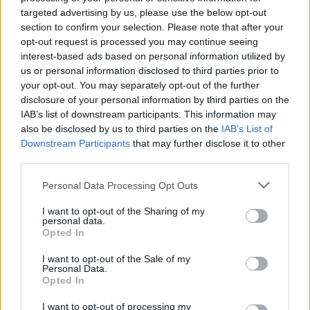
κατοχή μικροποσότητας, αλλά η
κάνναβη
targeted advertising by us, please use the below opt-out
section to confirm your selection. Please note that after your
κατάσχεται. Η ιατρική χρήση κάνναβης εισήχθη
opt-out request is processed you may continue seeing
στη
Γερμανία
το 2017.
interest-based ads based on personal information utilized by
us or personal information disclosed to third parties prior to
your opt-out. You may separately opt-out of the further
disclosure of your personal information by third parties on the
ΔΙΑΒΑΣΕ ΑΚΟΜΗ:
IAB’s list of downstream participants. This information may
also be disclosed by us to third parties on the
IAB’s List of
Νεκρός εργάτης στον Πλατανιά: Ο σκύλος του καθόταν
Downstream Participants
that may further disclose it to other
πάνω στο άψυχο σώμα τρεις ημέρες
third parties.
Επεισόδια και κυνηγητό στο ΑΠΘ μετά τη πτώση του
Please note that this website/app uses one or more Google
Personal Data Processing Opt Outs
services and may gather and store information including but
φοιτητή (vid)
not limited to your visit or usage behaviour. You may click to
I want to opt-out of the Sharing of my
personal data.
Η Κεραμέως έριξε... άκυρο σε πιτσιρικά που πήγε να
grant or deny consent to Google and its third-party tags to
Opted In
use your data for below specified purposes in below Google
βγάλει φωτογραφία μαζί της, φορώντας γυαλιά (vid)
consent section.
I want to opt-out of the Sale of my
Personal Data.
Opted In
Tags:
I want to opt-out of processing my
ΓΕΡΜΑΝΙΑ
ΝΑΡΚΩΤΙΚΑ