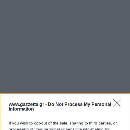
www.gazzetta.gr -
Do Not Process My Personal
Information
Η σχετική νομοθεσία αναμένεται να είναι έτοιμη
προς ψήφιση έως το τέλος του έτους, αν και ήδη
If you wish to opt-out of the sale, sharing to third parties, or
τα περισσότερα κρατίδια δεν ασκούν διώξεις για
processing of your personal or sensitive information for