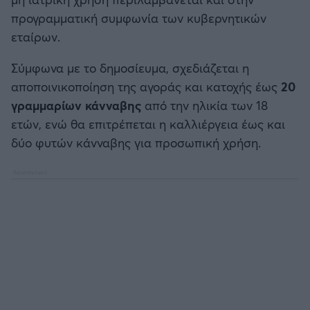
Καλαμάτα
προγραμματική συμφωνία των κυβερνητικών
εταίρων.
Ηρακλής
Σύμφωνα με το δημοσίευμα, σχεδιάζεται η
Μπαρτσελόνα
αποποινικοποίηση της αγοράς και κατοχής έως
20
γραμμαρίων κάνναβης
από την ηλικία των 18
Ρεάλ Μαδρίτης
ετών, ενώ θα επιτρέπεται η καλλιέργεια έως και
δύο φυτών κάνναβης για προσωπική χρήση.
Ατλέτικο Μαδρίτης
Μάντσεστερ Γιουνάιτεντ
Μάντσεστερ Σίτι
Λίβερπουλ
Τσέλσι