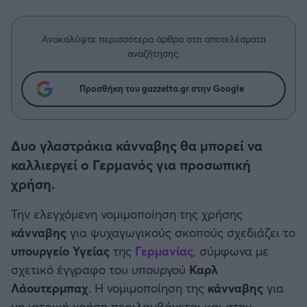
Η μητρότητα στον πάγκο
Δημήτρης Τσορμπατζόγλου
Συνεντεύξεις
Άρης
Μεγάλη μου Αγάπη
Ανακαλύψτε περισσότερα άρθρα στα αποτελέσματα
Μια Ιστορία από την Πόλη
αναζήτησης.
Λεβαδειακός
Προσθήκη του gazzetta.gr στην Google
ΟΦΗ
Βόλος
Δυο γλαστράκια κάνναβης θα μπορεί να
καλλιεργεί ο Γερμανός για προσωπική
Ατρόμητος Αθηνών
χρήση.
Κηφισιά
Την ελεγχόμενη νομιμοποίηση της χρήσης
κάνναβης
για ψυχαγωγικούς σκοπούς σχεδιάζει το
Αστέρας Τρίπολης
υπουργείο Υγείας
της
Γερμανίας
, σύμφωνα με
σχετικό έγγραφο του υπουργού
Καρλ
Παναιτωλικός
Λάουτερμπαχ
. Η νομιμοποίηση της
κάνναβης
για
μη ιατρική χρήση περιλαμβάνεται και στην