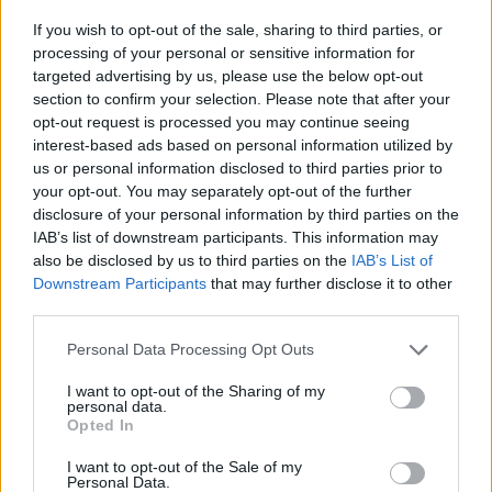
ανάκτηση της χαμένης ιπποδύναμης, χωρίς
If you wish to opt-out of the sale, sharing to third parties, or
ωστόσο να αμελείται ο κρίσιμος παράγοντας της
processing of your personal or sensitive information for
targeted advertising by us, please use the below opt-out
αξιοπιστίας, καθώς η αύξηση της απόδοσης
section to confirm your selection. Please note that after your
ασκεί μεγαλύτερη πίεση στα μηχανικά μέρη.
opt-out request is processed you may continue seeing
Εξηγώντας αν οι αλλαγές θα επηρεάσουν τη
interest-based ads based on personal information utilized by
us or personal information disclosed to third parties prior to
χωροταξία του μονοθεσίου ή αν αφορούν
your opt-out. You may separately opt-out of the further
αποκλειστικά το εσωτερικό του κινητήρα
disclosure of your personal information by third parties on the
εσωτερικής καύσης, ο Οριχάρα δεν κρύφτηκε:
IAB’s list of downstream participants. This information may
also be disclosed by us to third parties on the
IAB’s List of
«Η προτεραιότητά μας είναι να εστιάσουμε
Downstream Participants
that may further disclose it to other
third parties.
εσωτερικά του κινητήρα. Στόχος μας είναι να
βελτιώσουμε την απόδοση του κινητήρα. Έτσι,
Please note that this website/app uses one or more Google
Personal Data Processing Opt Outs
services and may gather and store information including but
εργαζόμαστε πάνω στο σχήμα του θαλάμου
not limited to your visit or usage behaviour. You may click to
I want to opt-out of the Sharing of my
καύσης και προχωράμε σε τροποποιήσεις εκεί,
personal data.
grant or deny consent to Google and its third-party tags to
Opted In
ώστε να βελτιώσουμε την ποιότητα της καύσης
use your data for below specified purposes in below Google
μας. Επίσης, δουλεύουμε πάνω στη μείωση των
consent section.
I want to opt-out of the Sale of my
Personal Data.
τριβών, τροποποιώντας το σύστημα λίπανσης.