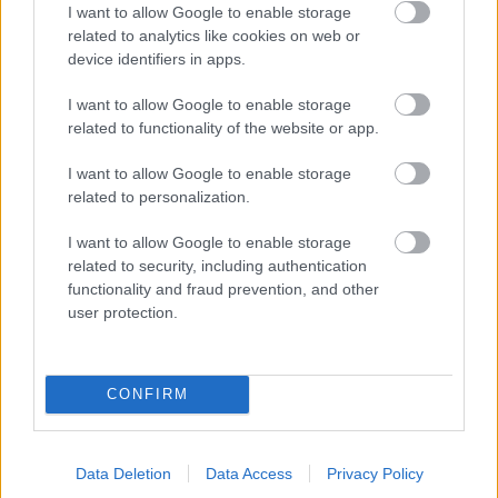
I want to allow Google to enable storage
related to analytics like cookies on web or
device identifiers in apps.
I want to allow Google to enable storage
related to functionality of the website or app.
I want to allow Google to enable storage
related to personalization.
Ακολουθήστε την σελίδα του gMotion στο
Facebook
!
I want to allow Google to enable storage
related to security, including authentication
@Photo credits:
Aston Martin media portal
functionality and fraud prevention, and other
user protection.
ΔΙΑΒΑΣΕ ΑΚΟΜΗ:
CONFIRM
Hennessey Blackbird: Το τελευταίο «αναλογικό»
hypercar
Data Deletion
Data Access
Privacy Policy
Ducati: Επενδυτικό πλάνο 121 εκατ. ευρώ με ιταλική