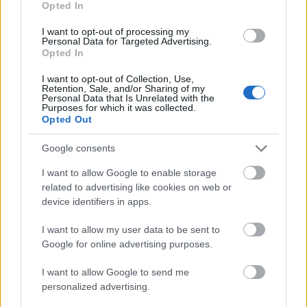
Opted In
Αυτά είναι τα πράγματα με τα οποία
I want to opt-out of processing my
ασχολούμαστε τώρα και, φυσικά, προσπαθούμε
Personal Data for Targeted Advertising.
παράλληλα να βελτιώσουμε την ανθεκτικότητα,
Opted In
επειδή αν αυξήσεις την απόδοση, πρέπει να
I want to opt-out of Collection, Use,
Retention, Sale, and/or Sharing of my
αυξήσεις και την ανθεκτικότητα. Δεν έχουμε
Personal Data that Is Unrelated with the
Purposes for which it was collected.
ολοκληρώσει ακόμα πλήρως τον κινητήρα, αλλά
Opted Out
προσπαθούμε σκληρά για να τα έχουμε
καταφέρει μέχρι την Ολλανδία».
Google consents
I want to allow Google to enable storage
Δείτε την εκπομπή Pole Position by
related to advertising like cookies on web or
Allwyn του gMotion, με τους Κώστα
device identifiers in apps.
Παστρίμα, Στάθη Κοκκορόγιαννη και
Δήμητρα Ηρειώτη να κάνουν την
I want to allow my user data to be sent to
ανάλυση του GP Μ. Βρετανίας.
Google for online advertising purposes.
I want to allow Google to send me
personalized advertising.