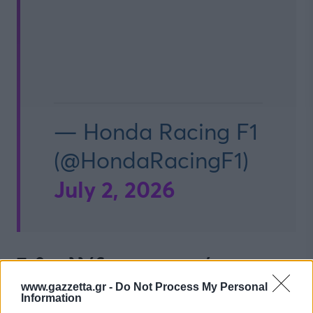
— Honda Racing F1
(@HondaRacingF1)
July 2, 2026
Τι θα αλλάξει στον κινητήρα της
Honda
www.gazzetta.gr -
Do Not Process My Personal
Information
Η προτεραιότητα των Ιαπώνων είναι ξεκάθαρα η