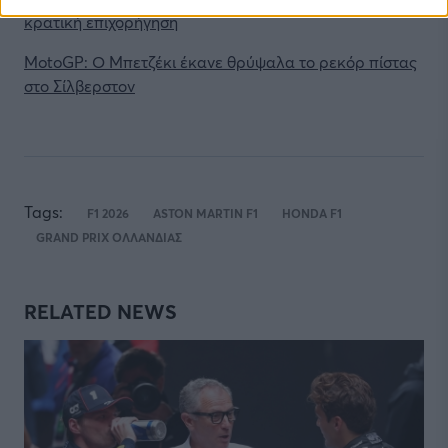
κρατική επιχορήγηση
MotoGP: Ο Μπετζέκι έκανε θρύψαλα το ρεκόρ πίστας
στο Σίλβερστον
Tags:
F1 2026
ASTON MARTIN F1
HONDA F1
GRAND PRIX ΟΛΛΑΝΔΙΑΣ
RELATED NEWS