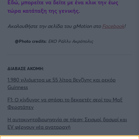
Εδώ, μπορείτε να δείτε με ένα κλικ την έως
τώρα κατάταξη της γενικής.
Ακολουθήστε την σελίδα του gMotion στο
Facebook
!
@Photo credits:
ΕΚΟ Ράλλυ Ακρόπολις
ΔΙΑΒΑΣΕ ΑΚΟΜΗ:
1.980 χιλιόμετρα με 55 λίτρα βενζίνης και ρεκόρ
Guinness
F1: Ο κίνδυνος να σπάσει το δεκαετές σερί του Μαξ
Φερστάπεν
Η αυτοκινητοβιομηχανία σε πίεση: Σεισμοί, δασμοί και
EV φέρνουν νέα αναταραχή