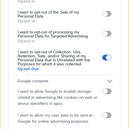
Opted In
use your data for below specified purposes in below Google
WRC: Ο Οζιέ «φορτσάρει» για τον 10ο τίτλο και
consent section.
I want to opt-out of the Sale of my
θα τρέξει σε όλους τους εναπομείναντες
Personal Data.
αγώνες του WRC
Opted In
I want to opt-out of processing my
Personal Data for Targeted Advertising.
Opted In
I want to opt-out of Collection, Use,
Retention, Sale, and/or Sharing of my
Personal Data that Is Unrelated with the
Purposes for which it was collected.
Opted Out
Google consents
I want to allow Google to enable storage
related to advertising like cookies on web or
device identifiers in apps.
WRC
02/08/2026 - 15:21
WRC: Θρίαμβος του Σάμι Παγιάρι στο Ράλλυ
I want to allow my user data to be sent to
Φινλανδίας
Google for online advertising purposes.