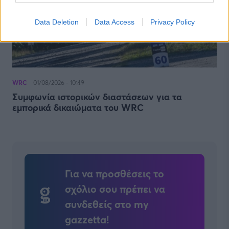
Data Deletion
Data Access
Privacy Policy
WRC
01/08/2026 - 10:49
Συμφωνία ιστορικών διαστάσεων για τα
εμπορικά δικαιώματα του WRC
Για να προσθέσεις το
σχόλιο σου πρέπει να
συνδεθείς στο my
gazzetta!