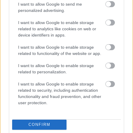
I want to allow Google to send me
personalized advertising.
I want to allow Google to enable storage
related to analytics like cookies on web or
device identifiers in apps.
I want to allow Google to enable storage
related to functionality of the website or app.
I want to allow Google to enable storage
related to personalization.
WRC
02/08/2026 - 10:11
I want to allow Google to enable storage
Τρομακτικό ατύχημα για τον Οζιέ στο Ράλλυ
related to security, including authentication
Φινλανδίας (vid)
functionality and fraud prevention, and other
user protection.
CONFIRM