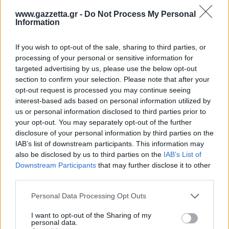
www.gazzetta.gr -
Do Not Process My Personal
Information
Tags:
ΕΚΟ ΡΑΛΛΥ ΑΚΡΟΠΟΛΙΣ 2026
If you wish to opt-out of the sale, sharing to third parties, or
processing of your personal or sensitive information for
targeted advertising by us, please use the below opt-out
section to confirm your selection. Please note that after your
RELATED NEWS
opt-out request is processed you may continue seeing
interest-based ads based on personal information utilized by
us or personal information disclosed to third parties prior to
your opt-out. You may separately opt-out of the further
disclosure of your personal information by third parties on the
IAB’s list of downstream participants. This information may
also be disclosed by us to third parties on the
IAB’s List of
Downstream Participants
that may further disclose it to other
third parties.
Please note that this website/app uses one or more Google
Personal Data Processing Opt Outs
services and may gather and store information including but
not limited to your visit or usage behaviour. You may click to
I want to opt-out of the Sharing of my
personal data.
grant or deny consent to Google and its third-party tags to
WRC
04/08/2026 - 13:00