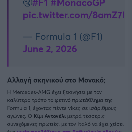
#F1
#MonacoGP
😤
pic.twitter.com/8amZ7ll
— Formula 1 (@F1)
June 2, 2026
Αλλαγή σκηνικού στο Μονακό;
Η Mercedes-AMG έχει ξεκινήσει με τον
καλύτερο τρόπο το φετινό πρωτάθλημα της
Formula 1, έχοντας πέντε νίκες σε ισάριθμους
αγώνες. Ο
Κίμι Αντονέλι
μετρά τέσσερις
συνεχόμενες πρωτιές, με τον Ιταλό να έχει χτίσει
ένα
υγιές προβάδισμα στη βαθμολογία οδηγών
.