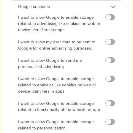
Google consents
Ο επίσημος προμηθευτής ελαστικών της
Formula 1,
Pirelli
, θα διαθέσει στις ομάδες τις
C5
I want to allow Google to enable storage
related to advertising like cookies on web or
(
μαλακή
),
C4
(
μεσαία
) και
C3
(
σκληρή
) γόμες
device identifiers in apps.
ελαστικών. Πρόκειται για τις πιο μαλακές γόμες
στην γκάμα της ιταλικής φίρμας, ωστόσο, λόγω
I want to allow my user data to be sent to
της χαμηλής φθοράς ελαστικών, δύσκολα θα
Google for online advertising purposes.
δούμε πάνω από μία αλλαγή ελαστικών.
I want to allow Google to send me
personalized advertising.
I want to allow Google to enable storage
related to analytics like cookies on web or
device identifiers in apps.
I want to allow Google to enable storage
related to functionality of the website or app.
I want to allow Google to enable storage
related to personalization.