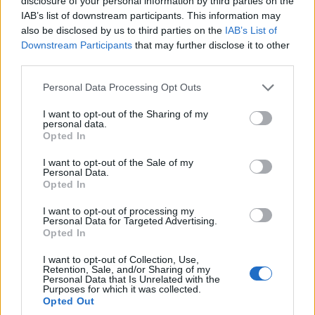
disclosure of your personal information by third parties on the
IAB’s list of downstream participants. This information may
also be disclosed by us to third parties on the
IAB’s List of
Downstream Participants
that may further disclose it to other
A levitating F1 car in
third parties.
#F1
Monaco... 🤯🕴
Please note that this website/app uses one or more Google
Personal Data Processing Opt Outs
services and may gather and store information including but
#MonacoGP
not limited to your visit or usage behaviour. You may click to
I want to opt-out of the Sharing of my
personal data.
grant or deny consent to Google and its third-party tags to
Opted In
pic.twitter.com/JJPeceP
use your data for below specified purposes in below Google
consent section.
I want to opt-out of the Sale of my
Personal Data.
Opted In
— Formula 1 (@F1)
I want to opt-out of processing my
Personal Data for Targeted Advertising.
June 2, 2026
Opted In
I want to opt-out of Collection, Use,
Retention, Sale, and/or Sharing of my
Personal Data that Is Unrelated with the
Purposes for which it was collected.
Opted Out
Τα ελαστικά για το Grand Prix