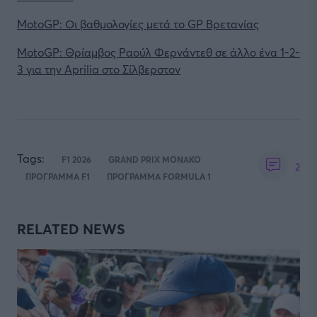
MotoGP: Οι βαθμολογίες μετά το GP Βρετανίας
MotoGP: Θρίαμβος Ραούλ Φερνάντεθ σε άλλο ένα 1-2-
3 για την Aprilia στο Σίλβερστον
Tags:
F1 2026
GRAND PRIX ΜΟΝΑΚΟ
2
ΠΡΟΓΡΑΜΜΑ F1
ΠΡΟΓΡΑΜΜΑ FORMULA 1
RELATED NEWS