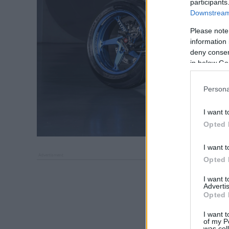
participants
Downstream 
Please note
information 
deny consent
in below Go
Persona
I want t
Opted 
I want t
Opted 
I want 
Advertis
Opted 
I want t
of my P
was col