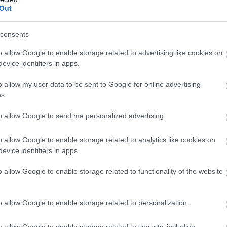
Out
consents
o allow Google to enable storage related to advertising like cookies on
evice identifiers in apps.
o allow my user data to be sent to Google for online advertising
s.
 και του φέρινγκ του BMW R 1300 R
υ είναι χαρακτηριστικό των αγωνιστικών
to allow Google to send me personalized advertising.
γών να ενισχύει τη δυναμική εικόνα του
ζεται πάνω από το μπροστινό τροχό, έτσι ώστε
o allow Google to enable storage related to analytics like cookies on
evice identifiers in apps.
με την άσφαλτο για όσο το δυνατόν περισσότερο.
αι συμπαγείς και χτισμένες γύρω από το κεντρικό
o allow Google to enable storage related to functionality of the website
o allow Google to enable storage related to personalization.
o allow Google to enable storage related to security, including