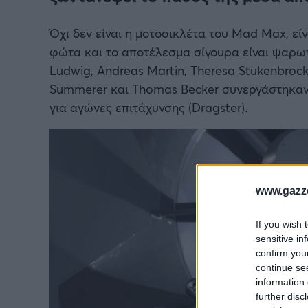
Όχι δεν είναι η μοτοσικλέτα του Mad Max, είν
φώτα και το αποτέλεσμα σίγουρα είναι ψαρωτ
Ludwig, Andreas Martin, Theresa Stukenbroc
Summerer και Thomas Becker συνεργάστηκαν 
για αγώνες επιτάχυνσης (Dragster).
www.gazze
If you wish 
sensitive in
confirm you
continue se
information 
further disc