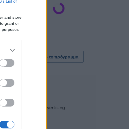
B’s List of
er and store
to grant or
ed purposes
Δείτε όλο το πρόγραμμα