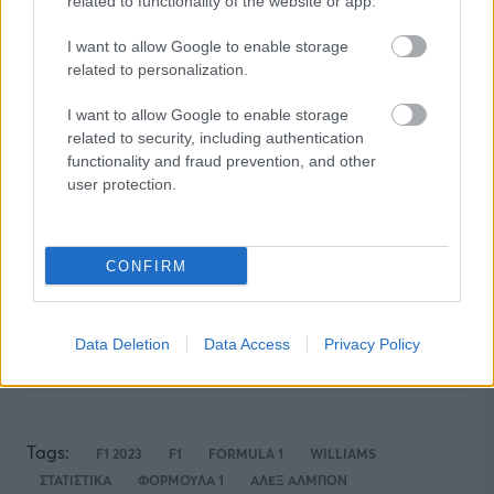
related to functionality of the website or app.
Ακολουθήστε την σελίδα του gMotion στο
Facebook
!
I want to allow Google to enable storage
related to personalization.
ΔΙΑΒΑΣΕ ΑΚΟΜΗ:
I want to allow Google to enable storage
related to security, including authentication
Hennessey Blackbird: Το τελευταίο «αναλογικό»
functionality and fraud prevention, and other
hypercar
user protection.
Ducati: Επενδυτικό πλάνο 121 εκατ. ευρώ με ιταλική
κρατική επιχορήγηση
CONFIRM
MotoGP: Ο Μπετζέκι έκανε θρύψαλα το ρεκόρ πίστας
στο Σίλβερστον
Data Deletion
Data Access
Privacy Policy
Tags:
F1 2023
F1
FORMULA 1
WILLIAMS
ΣΤΑΤΙΣΤΙΚΑ
ΦΟΡΜΟΥΛΑ 1
ΑΛΕΞ ΑΛΜΠΟΝ