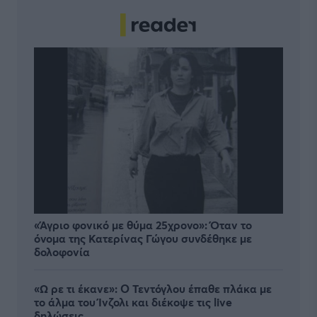
«Άγριο φονικό με θύμα 25χρονο»: Όταν το
όνομα της Κατερίνας Γώγου συνδέθηκε με
δολοφονία
«Ω ρε τι έκανε»: Ο Τεντόγλου έπαθε πλάκα με
το άλμα του Ίνζολι και διέκοψε τις live
δηλώσεις