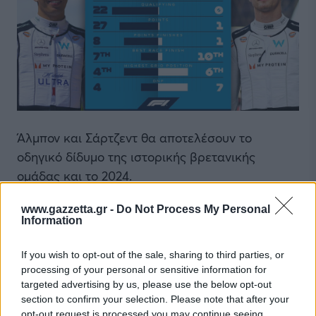
Άλμπον και Σάρτζεντ θα αποτελέσουν το
οδηγικό δίδυμο της ιστορικής βρετανικής
ομάδας και το 2024.
www.gazzetta.gr -
Do Not Process My Personal
Ο πρώτος είχε ήδη συμβόλαιο για την επόμενη
Information
σεζόν ενώ ο δεύτερος, έλαβε τα ευχάριστα νέα
της ανανέωσης λίγο μετά το φινάλε της χρονιάς
If you wish to opt-out of the sale, sharing to third parties, or
στο Grand Prix του Άμπου Ντάμπι.
processing of your personal or sensitive information for
targeted advertising by us, please use the below opt-out
section to confirm your selection. Please note that after your
opt-out request is processed you may continue seeing