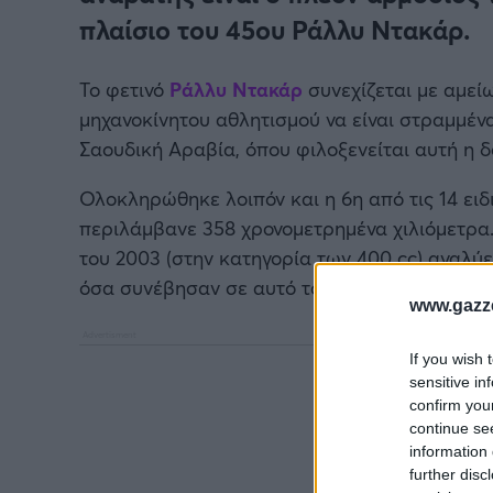
πλαίσιο του 45ου Ράλλυ Ντακάρ.
Το φετινό
Ράλλυ Ντακάρ
συνεχίζεται με αμεί
μηχανοκίνητου αθλητισμού να είναι στραμμέν
Σαουδική Αραβία, όπου φιλοξενείται αυτή η δ
Ολοκληρώθηκε λοιπόν και η 6η από τις 14 ειδ
περιλάμβανε 358 χρονομετρημένα χιλιόμετρα
του 2003 (στην κατηγορία των 400 cc) αναλύε
όσα συνέβησαν σε αυτό το σκέλος του αγώνα
www.gazze
If you wish 
sensitive in
confirm you
continue se
information 
further disc