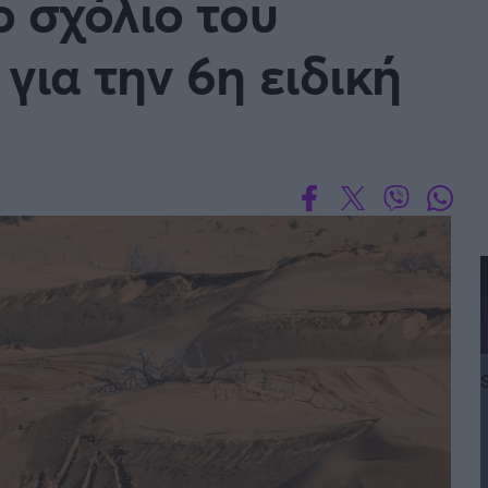
 σχόλιο του
ια την 6η ειδική