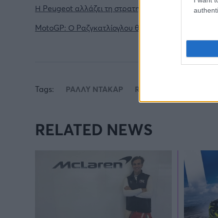
Η Peugeot αλλάζει τη στρατηγική της για την ηλεκ
authenti
MotoGP: Ο Ραζγκατλίογλου θέλει να ξαναφέρει αγ
Tags:
ΡΑΛΛΥ ΝΤΑΚΑΡ
RALLY DAKAR
ΒΑΣΙ
RELATED NEWS