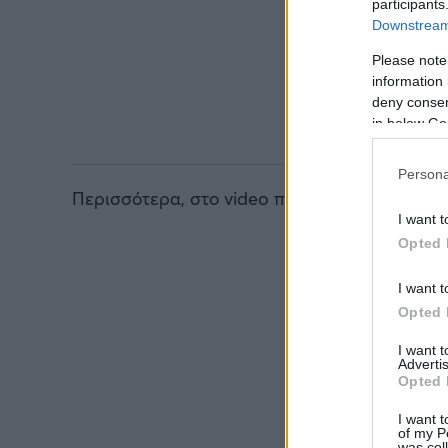
participants
Downstream 
Please note
information 
deny consent
in below Go
Persona
Περισσότερα, στο video που ακολουθεί…
I want t
Opted 
I want t
Opted 
I want 
Advertis
Opted 
I want t
of my P
was col