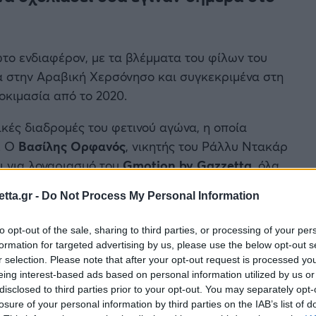
ωτο ενδιαφέρον, με τα βλέμματα του φίλων του
α στην Αραβική Χερσόνησο και συγκεκριμένα στη
οκιμασία από το 2020.
ικές διαδρομές του φετινού αγώνα, η οποία
. Ο
Βασίλης Ορφανός
, νικητής του Ράλλυ Ντακάρ
ι για λογαριασμό του
Gmotion by Gazzetta
, όλα
.
tta.gr -
Do Not Process My Personal Information
to opt-out of the sale, sharing to third parties, or processing of your per
formation for targeted advertising by us, please use the below opt-out s
r selection. Please note that after your opt-out request is processed y
eing interest-based ads based on personal information utilized by us or
disclosed to third parties prior to your opt-out. You may separately opt-
losure of your personal information by third parties on the IAB’s list of