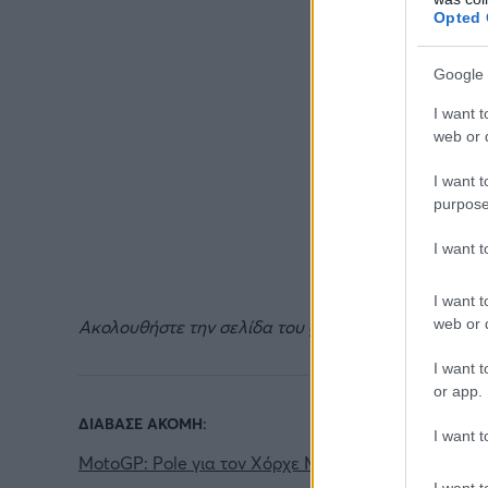
Opted 
Google 
I want t
web or d
I want t
purpose
I want 
I want t
web or d
Ακολουθήστε την σελίδα του gMotion στο
Facebook
I want t
or app.
ΔΙΑΒΑΣΕ ΑΚΟΜΗ:
I want t
MotoGP: Pole για τον Χόρχε Μάρτιν με ρεκόρ γύρο
I want t