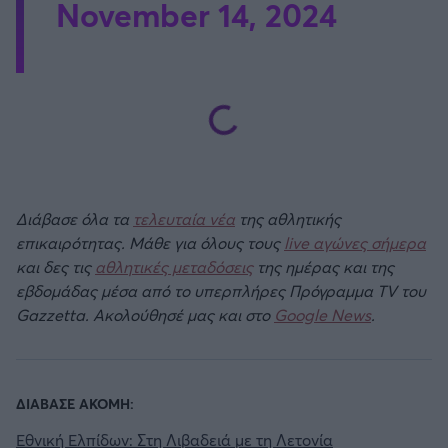
November 14, 2024
EREDIVISIE
Άρσεναλ
CYPRUS LEAGUE BY STOIXIMAN
Γιουβέντους
Παγκόσμιο Κύπελλο Συλλόγων 2025
Μίλαν
LIGA PORTUGAL BETCLIC
Ίντερ
Διάβασε όλα τα
τελευταία νέα
της αθλητικής
Α' Εθνική Γυναικών
επικαιρότητας. Μάθε για όλους τους
live αγώνες σήμερα
και δες τις
αθλητικές μεταδόσεις
της ημέρας και της
Μπάγερν Μονάχου
SUPER CUP Ελλάδας
εβδομάδας μέσα από το υπερπλήρες Πρόγραμμα TV του
Gazzetta. Ακολούθησέ μας και στο
Google News
.
Παρί Σεν Ζερμέν
ΔΙΑΒΑΣΕ ΑΚΟΜΗ:
Εθνική Ελπίδων: Στη Λιβαδειά με τη Λετονία