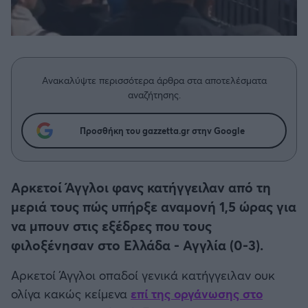
Η μητρότητα στον πάγκο
Δημήτρης Τσορμπατζόγλου
Κύπελλο Γερμανίας
Συνεντεύξεις
Άρης
Μεγάλη μου Αγάπη
Κύπελλο Ελλάδος
Μια Ιστορία από την Πόλη
Λεβαδειακός
CHAMPIONS LEAGUE
Ανακαλύψτε περισσότερα άρθρα στα αποτελέσματα
ΟΦΗ
αναζήτησης.
EUROPA LEAGUE
Προσθήκη του gazzetta.gr στην Google
Βόλος
UEFA NATIONS LEAGUE
Ατρόμητος Αθηνών
Αρκετοί Άγγλοι φανς κατήγγειλαν από τη
COPA AMERICA
μεριά τους πώς υπήρξε αναμονή 1,5 ώρας για
Κηφισιά
να μπουν στις εξέδρες που τους
Μουντιάλ 2026
φιλοξένησαν στο Ελλάδα - Αγγλία (0-3).
Αστέρας Τρίπολης
EURO
Αρκετοί Άγγλοι οπαδοί γενικά κατήγγειλαν ουκ
Παναιτωλικός
ολίγα κακώς κείμενα
επί της οργάνωσης στο
Γ' Εθνική