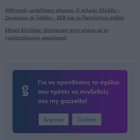
Αθλητικές μεταδόσεις σήμερα: Ο τελικός Ελλάδα -
Ουγγαρία, το Τσβόλε - ΑΕΚ και το Πανελλήνιο στίβου
Εθνική Ελλάδας: Επιστροφή στην αλάνα με τη
«γαλανόλευκη» οικογένεια!
Για να προσθέσεις το σχόλιο
σου πρέπει να συνδεθείς
στο my gazzetta!
Εγγραφή
Σύνδεση