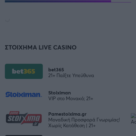
ΣΤΟΙΧΗΜΑ LIVE CASINO
bet365
21+ Παίξτε Υπεύθυνα
Stoiximan
VIP στο Μονακό; 21+
Pamestoixima.gr
Μοναδική Προσφορά Γνωριμίας!
Χωρίς Κατάθεση | 21+