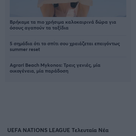
Βρήκαμε τα πιο χρήσιμα καλοκαιρινά δώρα για
όσους αγαπούν τα ταξίδια
5 σημάδια ότι το σπίτι σου χρειάζεται επειγόντως
summer reset
Agrari Beach Mykonos: Τρεις γενιές, μία
οικογένεια, μία παράδοση
UEFA NATIONS LEAGUE Τελευταία Νέα