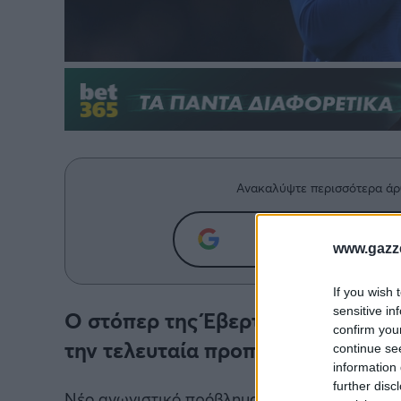
Ανακαλύψτε περισσότερα άρ
Προσθήκη του g
www.gazze
If you wish 
sensitive in
Ο στόπερ της Έβερτον, Τζάραντ Μ
confirm you
την τελευταία προπόνηση της Αγγλ
continue se
information 
further disc
Νέο αγωνιστικό πρόβλημα για τον Ομοσπονδι