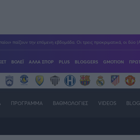
παίοι» παίζουν την επόμενη εβδομάδα. Οι τρεις προκριματικά, οι δύο (
ΚΕΤ
ΒΟΛΕΪ
ΑΛΛΑ ΣΠΟΡ
PLUS
BLOGGERS
GMOTION
ΠΡΩΤ
WETTEN
ague
gue
Κοινωνία
Δημήτρης Βέργος
Οδηγός F1
GAZZ FLOOR BY NOVIBET
Super League 2
EuroLeague
Volley League Γυναικών
Χάντμπολ
Διεθνή
Βασίλης Βλαχ
GMotion WR
POLE POSIT
Champio
Champio
Pre Lea
Πόλο
GAZZETTA ACTS
GAZZET
Gazzetta For Her
Unique
A
ΠΡΟΓΡΑΜΜΑ
ΒΑΘΜΟΛΟΓΙΕΣ
VIDEOS
BLOG
ET
Υγεία
Αντώνης Καλκαβούρας
Showbiz
Αντώνης Καρ
Κύπελλο Ελλάδας
Elite League
Champions League
Κολύμβηση
Premier
Α1 Γυνα
CEV Cu
Μπιτς Βό
Θέμα Ισότητας
Wyscout 
Για τον Αλέξανδρο
InStat An
Κώστας Νικολακόπουλος
Γιάννης Πάλλ
Mundobasket
Bundesliga
Ξιφασκία
Ligue 1
Basketak
Σκοποβο
#GiatonAlki
Συνεντεύ
XIMAN SUPER LEAGUE
SUPER LEAGUE 2
Γιάννης Σερέτης
Σταύρος Σουν
Η μητρότητα στον πάγκο
Μεγάλη 
Wyscout Analysis
Τζούντο
Ευρώπη
Πινγκ - 