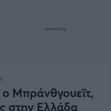
Μια Ιστο
Μιχάλης Τσαμπάς
Δημήτρης Τσ
 A
Κύπελλο Ιταλίας
Άρση Βαρών
ESLIGA
LIGUE 1
λο Γερμανίας
Κύπελλο Ελλάδος
FOLLOW US
 NATIONS LEAGUE
COPA AMERICA
ική
Προκριματικά MUNDIAL 2
ΔΑ
ή Φιλικά
Ποδόσφαιρο Γυναικών
ι ο Μπράνθγουεϊτ,
EREDIVISIE
ες στην Ελλάδα