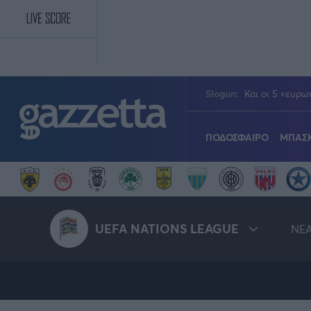
Παράκαμψη προς το κυρίως περιεχόμενο
Slogun:
Και οι 5 «ευρω
ΠΟΔΟΣΦΑΙΡΟ
ΜΠΑΣ
Πολιτική
Νίκος Αθανασίου
GMotion F1
GALACTICOS BY INTER
Stoiximan Super Le
Stoiximan GBL
Novibet Volley Lea
Τένις
PODCASTS
ΣΠΛΙΤ
UEFA NATIONS LEAGUE
NE
Τεχνολογία
Ανδρέας Δημάτος
ΜΕΤΑΒΙΒΑΣΗ BY NOVIB
Conference League
Εθνική Μπάσκετ
Κύπελλο Γυναικών
Γυμναστική
Transfer Stories
gMotion
Γιώργος Κούβαρης
Serie A
EuroCup
Κωπηλασία
Όλες οι διοργανώσεις
STOI
Γιώργος Σακελλαρίου
Μουντιάλ 2026
Τάε κβον ντο