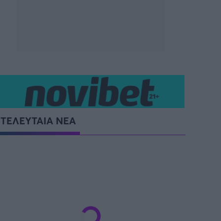
SUPER CUP Ελλάδας
ΤΕΛΕΥΤΑΙΑ ΝΕΑ