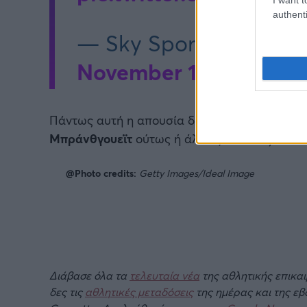
authenti
— Sky Sports News (@
November 13, 2024
Πάντως αυτή η απουσία δεν θα προκαλέσει 
Μπράνθγουεϊτ
ούτως ή άλλως δεν θα ξεκινού
@Photo credits:
Getty Images/Ideal Image
Διάβασε όλα τα
τελευταία νέα
της αθλητικής επικα
δες τις
αθλητικές μεταδόσεις
της ημέρας και της ε