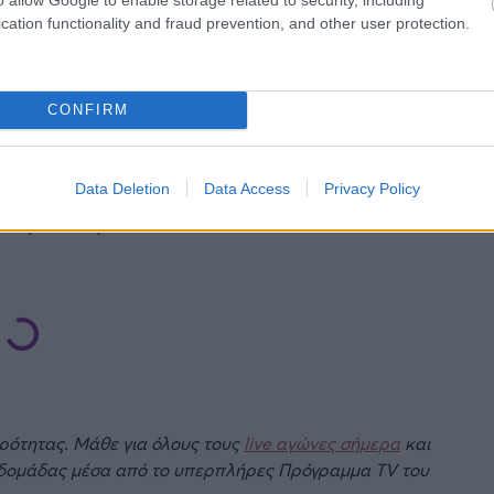
cation functionality and fraud prevention, and other user protection.
SkySportsNews)
CONFIRM
Data Deletion
Data Access
Privacy Policy
αλλαγή
στα πλάνα του
Κάρσλεϊ
,
καθώς ο
σε βασικός.
ιρότητας. Μάθε για όλους τους
live αγώνες σήμερα
και
βδομάδας μέσα από το υπερπλήρες Πρόγραμμα TV του