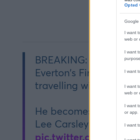
Opted 
Google 
I want t
web or d
I want t
BREAKING: Jarrad Brant
purpose
Everton's Finch Farm t
I want 
travelling with the En
I want t
web or d
I want t
He becomes the 9th pl
or app.
Lee Carsley's England squad 🏴
I want t
pic.twitter.com/t2wB8
I want t