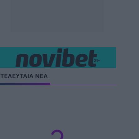
SUPER CUP Ελλάδας
ΤΕΛΕΥΤΑΙΑ ΝΕΑ