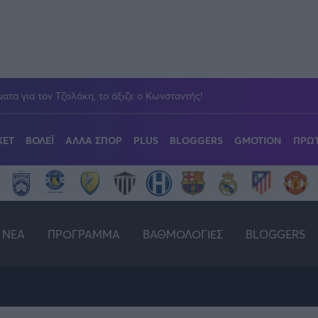
ατα για τον Τζολάκη, το άξιζε ο Κωνσταντής!
ΚΕΤ
ΒΟΛΕΪ
ΑΛΛΑ ΣΠΟΡ
PLUS
BLOGGERS
GMOTION
ΠΡΩΤ
WETTEN
ague
gue
Κοινωνία
Δημήτρης Βέργος
Οδηγός F1
GAZZ FLOOR BY NOVIBET
Super League 2
EuroLeague
Volley League Γυναικών
Χάντμπολ
Διεθνή
Βασίλης Βλαχ
GMotion WR
POLE POSIT
Champio
Champio
Pre Lea
Πόλο
GAZZETTA ACTS
GAZZET
Gazzetta For Her
Unique
NEA
ΠΡΟΓΡΑΜΜΑ
ΒΑΘΜΟΛΟΓΙΕΣ
BLOGGERS
ET
Υγεία
Αντώνης Καλκαβούρας
Showbiz
Αντώνης Καρ
Κύπελλο Ελλάδας
Elite League
Champions League
Κολύμβηση
Premier
Α1 Γυνα
CEV Cu
Μπιτς Βό
Θέμα Ισότητας
Wyscout 
Για τον Αλέξανδρο
InStat An
Κώστας Νικολακόπουλος
Γιάννης Πάλλ
Mundobasket
Bundesliga
Ξιφασκία
Ligue 1
Basketak
Σκοποβο
#GiatonAlki
Συνεντεύ
XIMAN SUPER LEAGUE
SUPER LEAGUE 2
Γιάννης Σερέτης
Σταύρος Σουν
Η μητρότητα στον πάγκο
Μεγάλη 
Wyscout Analysis
Τζούντο
Ευρώπη
Πινγκ - 