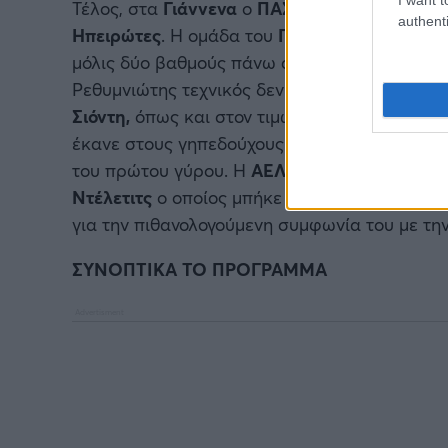
Τέλος, στα
Γιάννενα
ο
ΠΑΣ
περιμένει την
ΑΕΛ
authenti
Ηπειρώτες
. Η ομάδα του
Γιάννη Πετράκη
είνα
μόλις δύο βαθμούς πάνω από τον
Λεβαδειακό
Ρεθυμνιώτης τεχνικός δεν υπολογίζει στους 
Σιόντη,
όπως και στον τιμωρημένο
Τζημόπουλ
έκανε στους γηπεδούχους ο ορισμός του
Ζαχα
του πρώτου γύρου. Η
ΑΕΛ
ταξίδεψε στα
Γιάν
Ντέλετιτς
ο οποίος μπήκε στο ψυγείο μετά απ
για την πιθανολογούμενη συμφωνία του με τη
ΣΥΝΟΠΤΙΚΑ ΤΟ ΠΡΟΓΡΑΜΜΑ