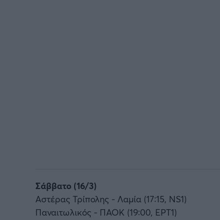
Σάββατο (16/3)
Αστέρας Τρίπολης - Λαμία (17:15, NS1)
Παναιτωλικός - ΠΑΟΚ (19:00, ΕΡΤ1)