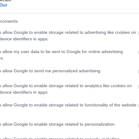
 ενός ευρωπαϊκού εισιτηρίου και κόντρα στον
Out
 της τελευταίας στιγμής με τον
Άργκους
, εκτός και
οι
Λιάβας και Λουσέρο.
consents
o allow Google to enable storage related to advertising like cookies on
evice identifiers in apps.
o allow my user data to be sent to Google for online advertising
s.
to allow Google to send me personalized advertising.
o allow Google to enable storage related to analytics like cookies on
evice identifiers in apps.
o allow Google to enable storage related to functionality of the website
o allow Google to enable storage related to personalization.
o allow Google to enable storage related to security, including