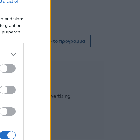
B’s List of
er and store
to grant or
ed purposes
Δείτε όλο το πρόγραμμα