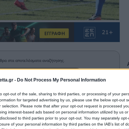
θρα στα αποτελέσματα αναζήτησης.
azzetta.gr στην Google
tta.gr -
Do Not Process My Personal Information
to opt-out of the sale, sharing to third parties, or processing of your per
formation for targeted advertising by us, please use the below opt-out s
τον τίτλο καλείται να ξεπεράσει ο
r selection. Please note that after your opt-out request is processed y
ναιτωλικό, την ώρα που ο ΠΑΣ
eing interest-based ads based on personal information utilized by us or
disclosed to third parties prior to your opt-out. You may separately opt-
ε ματς-τελικό για την παραμονή του.
losure of your personal information by third parties on the IAB’s list of