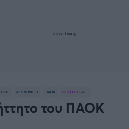
Μια Ιστο
Μιχάλης Τσαμπάς
Δημήτρης Τσ
 A
Κύπελλο Ιταλίας
Άρση Βαρών
ESLIGA
LIGUE 1
λο Γερμανίας
Κύπελλο Ελλάδος
FOLLOW US
 NATIONS LEAGUE
COPA AMERICA
ική
Προκριματικά MUNDIAL 2
ΠΟΛΗΣ
ΑΕΛ NOVIBET
ΠΑΟΚ
ΠΕΡΙΣΣΟΤΕΡΑ…
ή Φιλικά
Ποδόσφαιρο Γυναικών
αήττητο του ΠΑΟΚ
EREDIVISIE