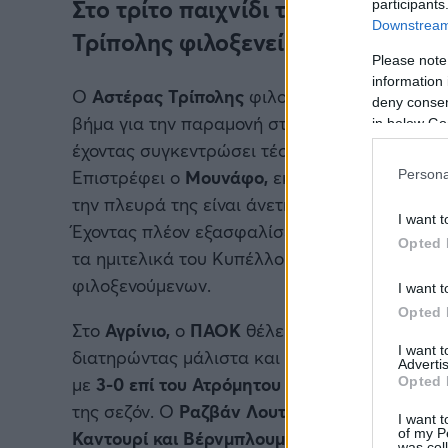
Στο τρίτο παιχνίδι του Σαββάτου 
participants
Downstream 
Τρίπολης φιλοξενεί την Λαμία.
Please note
information 
Ο
Αστέρας Τρίπολης
φιλοξενεί την
Λαμία
και
deny consent
βήμα για την παραμονή στην κατηγορία. Οι
Α
in below Go
έχοντας συγκεντρώσει τέσσερις βαθμούς και π
Επιστρέφει ο
Μουνάφο,
εκτός οι τιμωρημένοι
Persona
την πλευρά της είναι άνετη και προέρχεται απ
I want t
Έχοντας πλέον εξασφαλίσει την παραμονή οι 
Opted 
τα ημιτελικά του Κυπέλλου με την
ΑΕΚ. Δημού
φιλοξενούμενων.
I want t
Opted 
Στο
Αγρίνιο,
ο
ΠΑΟΚ
θέλει να κάνει άλλο ένα
I want 
διατηρώντας μάλιστα και το αήττητο του. Ο
Δ
Advertis
με
3-0 επί του Ατρόμητου
σε ένα ματς που ο
Opted 
της σεζόν. Ο
Ραζβάν Λουτσέσκου
εκτός από τ
I want t
of my P
Καντουρί και Βέρνμπλουμ.
Ο
Παναιτωλικός
απ
was col