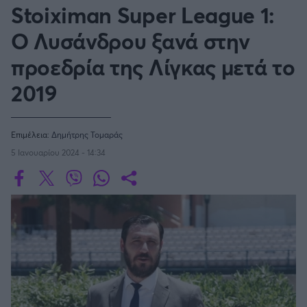
Οδηγός F1
CEV Cup
Τεχνολογία
Stoiximan Super League 1:
Παναγιώτης Δαλαταριώφ
Κολύμβηση
ΑΘΛΗΤΙΚΕΣ ΜΕΤΑΔΟΣΕΙΣ
Bundesliga
EuroCup
GMotion WRC
SERIE A
Υγεία
Challenge Cup
Ο Λυσάνδρου ξανά στην
Ανδρέας Δημάτος
Μπιτς Βόλεϊ
Ligue 1
Mundobasket
GMotion MotoGP
LIVE SCORE
Showbiz
Αντώνης Καλκαβούρας
προεδρία της Λίγκας μετά το
Κύπελλο Ιταλίας
Ιστιοπλοΐα
Basketaki
Εθνική Ελλάδος
GWOMEN
Αντώνης Καρπετόπουλος
Eurobasket
Κωπηλασία
2019
Μουντιάλ 2026
Δημήτρης Κατσιώνης
LA LIGA
ΑΘΛΗΤΙΚΗ ΗΧΩ
Ξιφασκία
Wyscout Analysis
Γιώργος Κούβαρης
ΕΚΠΟΜΠΕΣ
Σκοποβολή
Ευρώπη
COPA DEL REY
Κώστας Νικολακόπουλος
Επιμέλεια:
Δημήτρης Τομαράς
GALACTICOS BY INTERWETTEN
Κόσμος
Πάλη
ΟΜΑΔΕΣ
Γιάννης Πάλλας
5 Ιανουαρίου 2024 - 14:34
GAZZ FLOOR BY NOVIBET
BUNDESLIGA
Νίκος Παπαδογιάννης
Τάε κβον ντο
ΑΕΚ
PODCASTS
POLE POSITION BY ALLWYN
Γιώργος Σακελλαρίου
Τζούντο
ΣΠΛΙΤ
LIGUE 1
OLD SCHOOL
GAZZETTA ACTS
Γιάννης Σερέτης
Ολυμπιακός
Πινγκ - πονγκ
Transfer Stories
ΜΕΤΑΒΙΒΑΣΗ BY NOVIBET
Gazzetta For Her
Σταύρος Σουντουλίδης
GAZZETTA SPECIALS
gMotion
SüPER LIG
Μαχητικά Αθλήματα
Θέμα Ισότητας
Δημήτρης Τομαράς
ΠΑΟΚ
Unique
Πυγμαχία
Για τον Αλέξανδρο
Γιώργος Τσακίρης
Wyscout Analysis
PREMIER LEAGUE Ρωσίας
Άρση Βαρών
#GiatonAlki
Παναθηναϊκός
Μιχάλης Τσαμπάς
InStat Analysis