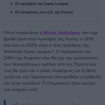
Καλαμάτα
Οι πρόεδροι της Super League
Προκριματικά MUNDIAL 2026
Οι αποφάσεις του Δ.Σ. της Λίγκας
Ηρακλής
Προκριματικά EURO
Μπαρτσελόνα
Όπως αναμενόταν
ο Μηνάς Λυσάνδρου
, που είχε
CONFERENCE LEAGUE
βρεθεί ξανά στην προεδρία της Λίγκας το 2019
Ρεάλ Μαδρίτης
(και έως το 2020), είναι ο νέος πρόεδρος της
Διεθνή Φιλικά
Stoiximan Super League 1. Ο παράγοντας του
Ατλέτικο Μαδρίτης
ΟΦΗ είχε διαφανεί πώς θα είχε την εμπιστοσύνη
Ποδόσφαιρο Γυναικών
των περισσότερων ομάδων από την Πέμπτη (και
Μάντσεστερ Γιουνάιτεντ
πώς θα ήταν και ο μόνος υποψήφιος για τη θέση
EFL CUP
αυτή) και την Παρασκευή επικυρώθηκε η ανάδειξή
Μάντσεστερ Σίτι
του στην προεδρία. Ο Ολυμπιακός ήταν εκείνος
COPA AFRICA
που ψήφισε κατά.
Λίβερπουλ
MLS
Τσέλσι