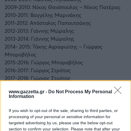
2009-2010: Νίκος Θανόπουλος – Νίκος Πατέρας
2010-2011: Βαγγέλης Μαρινάκης
2011-2012: Απόστολος Παπουτσάκης
2012-2013: Γιάννης Μώραλης
2013-2014: Γιάννης Μώραλης
2014- 2015: Τάκης Αγραφιώτης – Γιώργος
Μποροβήλος
2015-2016: Γιώργος Μποροβήλος
2016-2017: Γιώργος Στράτος
2017-2018: Γιώργος Στράτος
2018-2019: Βαγγέλης Mπαταγιάννης
www.gazzetta.gr -
Do Not Process My Personal
2019-2020: Μηνάς Λυσάνδρου
Information
2020-2021: Λεωνίδας Μπουτσικάρης
2021-2022: Γιώργος Μποροβήλος
If you wish to opt-out of the sale, sharing to third parties, or
2022-2023: Βαγγέλης Μαρινάκης
processing of your personal or sensitive information for
targeted advertising by us, please use the below opt-out
2023 - 2024: Βαγγέλης Μαρινάκης
section to confirm your selection. Please note that after your