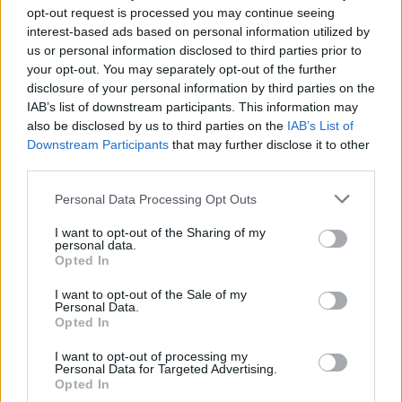
2023 - 2024: Κάτια Κοξένογλου
opt-out request is processed you may continue seeing
2024: Μηνάς Λυσάνδρου
interest-based ads based on personal information utilized by
us or personal information disclosed to third parties prior to
your opt-out. You may separately opt-out of the further
Οι αποφάσεις του Δ.Σ. της Λίγκας
disclosure of your personal information by third parties on the
IAB’s list of downstream participants. This information may
Κατά τις σημερινές αρχαιρεσίες, πρόεδρος του
also be disclosed by us to third parties on the
IAB’s List of
Διοικητικού Συμβουλίου της Super League εξελέγη
Downstream Participants
that may further disclose it to other
κατά πλειοψηφία ο κ. Μηνάς Λυσάνδρου, Α'
third parties.
Αντιπρόεδρος & Διευθύνων Σύμβουλος της ΠΑΕ
Please note that this website/app uses one or more Google
Personal Data Processing Opt Outs
ΟΦΗ.
services and may gather and store information including but
not limited to your visit or usage behaviour. You may click to
I want to opt-out of the Sharing of my
personal data.
grant or deny consent to Google and its third-party tags to
Opted In
use your data for below specified purposes in below Google
consent section.
I want to opt-out of the Sale of my
Personal Data.
Opted In
I want to opt-out of processing my
Personal Data for Targeted Advertising.
Opted In