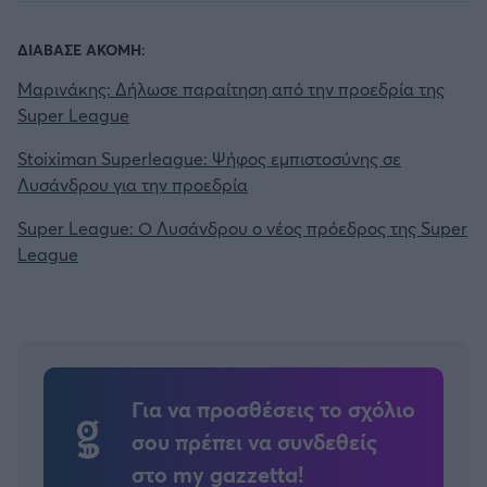
ΔΙΑΒΑΣΕ ΑΚΟΜΗ:
Μαρινάκης: Δήλωσε παραίτηση από την προεδρία της
Super League
Stoiximan Superleague: Ψήφος εμπιστοσύνης σε
Λυσάνδρου για την προεδρία
Super League: Ο Λυσάνδρου ο νέος πρόεδρος της Super
League
Για να προσθέσεις το σχόλιο
σου πρέπει να συνδεθείς
στο my gazzetta!