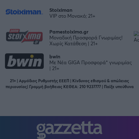
Stoiximan
VIP στο Μονακό; 21+
Pamestoixima.gr
Μοναδική Προσφορά Γνωριμίας!
Χωρίς Κατάθεση | 21+
bwin
Με Νέα GIGA Προσφορά* γνωριμίας
| 21+
21+ | Αρμόδιος Ρυθμιστής ΕΕΕΠ | Κίνδυνος εθισμού & απώλειας
περιουσίας| Γραμμή βοήθειας ΚΕΘΕΑ: 210 9237777 | Παίξε υπεύθυνα