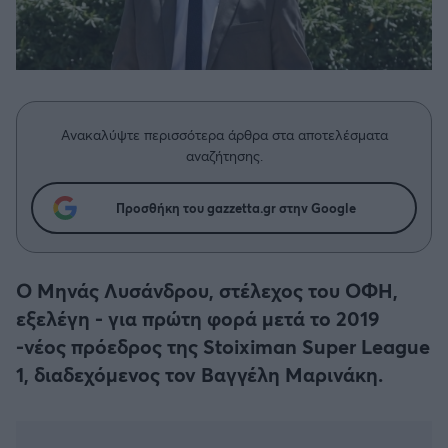
Η μητρότητα στον πάγκο
Δημήτρης Τσορμπατζόγλου
Κύπελλο Γερμανίας
Συνεντεύξεις
Άρης
Μεγάλη μου Αγάπη
Κύπελλο Ελλάδος
Μια Ιστορία από την Πόλη
Λεβαδειακός
CHAMPIONS LEAGUE
Ανακαλύψτε περισσότερα άρθρα στα αποτελέσματα
ΟΦΗ
αναζήτησης.
EUROPA LEAGUE
Βόλος
Προσθήκη του gazzetta.gr στην Google
UEFA NATIONS LEAGUE
Ατρόμητος Αθηνών
COPA AMERICA
Ο Μηνάς Λυσάνδρου, στέλεχος του ΟΦΗ,
Κηφισιά
εξελέγη - για πρώτη φορά μετά το 2019
Μουντιάλ 2026
-νέος πρόεδρος της Stoiximan Super League
Αστέρας Τρίπολης
1, διαδεχόμενος τον Βαγγέλη Μαρινάκη.
EURO
Παναιτωλικός
Γ' Εθνική