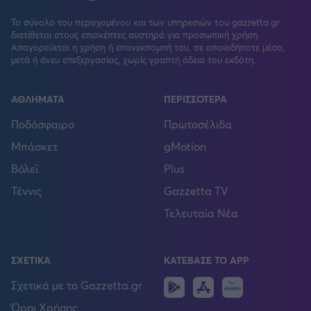
Το σύνολο του περιεχομένου και των υπηρεσιών του gazzetta.gr
διατίθεται στους επισκέπτες αυστηρά για προσωπική χρήση.
Απαγορεύεται η χρήση ή επανεκπομπή του, σε οποιοδήποτε μέσο,
μετά ή άνευ επεξεργασίας, χωρίς γραπτή άδεια του εκδότη.
ΑΘΛΗΜΑΤΑ
ΠΕΡΙΣΣΟΤΕΡΑ
Ποδόσφαιρο
Πρωτοσέλιδα
Μπάσκετ
gMotion
Βόλεϊ
Plus
Τέννις
Gazzetta TV
Τελευταία Νέα
ΣΧΕΤΙΚΑ
ΚΑΤΕΒΑΣΕ ΤΟ APP
Android
IOS
Huawei
Σχετικά με το Gazzetta.gr
Όροι Χρήσης