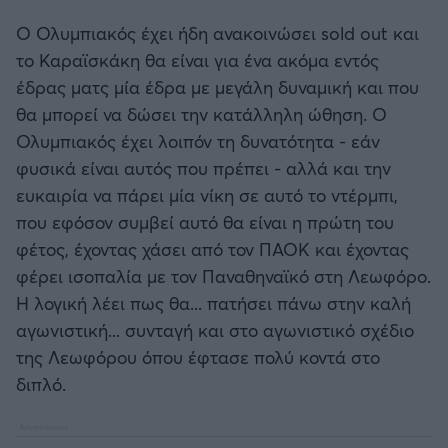
EREDIVISIE
Ο Ολυμπιακός έχει ήδη ανακοινώσει sold out και
Άρσεναλ
το Καραϊσκάκη θα είναι για ένα ακόμα εντός
CYPRUS LEAGUE BY STOIXIMAN
έδρας ματς μία έδρα με μεγάλη δυναμική και που
Γιουβέντους
θα μπορεί να δώσει την κατάλληλη ώθηση. Ο
Παγκόσμιο Κύπελλο Συλλόγων 2025
Ολυμπιακός έχει λοιπόν τη δυνατότητα - εάν
Μίλαν
φυσικά είναι αυτός που πρέπει - αλλά και την
LIGA PORTUGAL BETCLIC
ευκαιρία να πάρει μία νίκη σε αυτό το ντέρμπι,
Ίντερ
που εφόσον συμβεί αυτό θα είναι η πρώτη του
Α' Εθνική Γυναικών
φέτος, έχοντας χάσει από τον ΠΑΟΚ και έχοντας
Μπάγερν Μονάχου
φέρει ισοπαλία με τον Παναθηναϊκό στη Λεωφόρο.
SUPER CUP Ελλάδας
Η λογική λέει πως θα... πατήσει πάνω στην καλή
Παρί Σεν Ζερμέν
αγωνιστική... συνταγή και στο αγωνιστικό σχέδιο
της Λεωφόρου όπου έφτασε πολύ κοντά στο
διπλό.