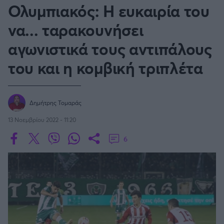
Οδηγός F1
CEV Cup
Τεχνολογία
Ολυμπιακός: Η ευκαιρία του
Παναγιώτης Δαλαταριώφ
Κολύμβηση
ΑΘΛΗΤΙΚΕΣ ΜΕΤΑΔΟΣΕΙΣ
Bundesliga
EuroCup
GMotion WRC
SERIE A
Υγεία
Challenge Cup
να... ταρακουνήσει
Ανδρέας Δημάτος
Μπιτς Βόλεϊ
Ligue 1
Mundobasket
GMotion MotoGP
LIVE SCORE
Showbiz
Αντώνης Καλκαβούρας
αγωνιστικά τους αντιπάλους
Κύπελλο Ιταλίας
Ιστιοπλοΐα
Basketaki
Εθνική Ελλάδος
GWOMEN
Αντώνης Καρπετόπουλος
Eurobasket
Κωπηλασία
του και η κομβική τριπλέτα
Μουντιάλ 2026
Δημήτρης Κατσιώνης
LA LIGA
ΑΘΛΗΤΙΚΗ ΗΧΩ
Ξιφασκία
Wyscout Analysis
Γιώργος Κούβαρης
ΕΚΠΟΜΠΕΣ
Σκοποβολή
Ευρώπη
COPA DEL REY
Κώστας Νικολακόπουλος
Δημήτρης Τομαράς
GALACTICOS BY INTERWETTEN
Κόσμος
Πάλη
ΟΜΑΔΕΣ
Γιάννης Πάλλας
13 Νοεμβρίου 2022 - 11:20
GAZZ FLOOR BY NOVIBET
BUNDESLIGA
Νίκος Παπαδογιάννης
Τάε κβον ντο
ΑΕΚ
PODCASTS
POLE POSITION BY ALLWYN
6
Γιώργος Σακελλαρίου
Τζούντο
ΣΠΛΙΤ
LIGUE 1
OLD SCHOOL
GAZZETTA ACTS
Γιάννης Σερέτης
Ολυμπιακός
Πινγκ - πονγκ
Transfer Stories
ΜΕΤΑΒΙΒΑΣΗ BY NOVIBET
Gazzetta For Her
Σταύρος Σουντουλίδης
GAZZETTA SPECIALS
gMotion
SüPER LIG
Μαχητικά Αθλήματα
Θέμα Ισότητας
Δημήτρης Τομαράς
ΠΑΟΚ
Unique
Πυγμαχία
Για τον Αλέξανδρο
Γιώργος Τσακίρης
Wyscout Analysis
PREMIER LEAGUE Ρωσίας
Άρση Βαρών
#GiatonAlki
Παναθηναϊκός
Μιχάλης Τσαμπάς
InStat Analysis