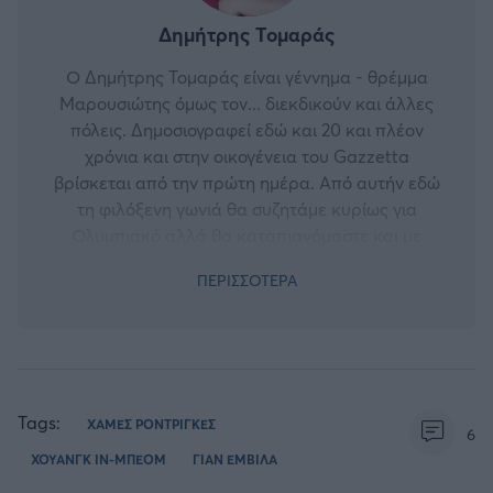
Δημήτρης Τομαράς
Ο Δημήτρης Τομαράς είναι γέννημα - θρέμμα
Μαρουσιώτης όμως τον... διεκδικούν και άλλες
πόλεις. Δημοσιογραφεί εδώ και 20 και πλέον
χρόνια και στην οικογένεια του Gazzetta
βρίσκεται από την πρώτη ημέρα. Από αυτήν εδώ
τη φιλόξενη γωνιά θα συζητάμε κυρίως για
Ολυμπιακό αλλά θα καταπιανόμαστε και με
αρκετά ακόμα θέματα.
ΠΕΡΙΣΣΟΤΕΡΑ
Tags:
ΧΑΜΕΣ ΡΟΝΤΡΙΓΚΕΣ
6
ΧΟΥΑΝΓΚ ΙΝ-ΜΠΕΟΜ
ΓΙΑΝ ΕΜΒΙΛΑ