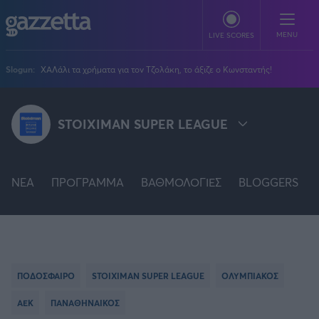
Παράκαμψη προς το κυρίως περιεχόμενο
MENU
LIVE SCORES
Slogun:
ΧΑΛάλι τα χρήματα για τον Τζολάκη, το άξιζε ο Κωνσταντής!
ΠΟΔΟΣΦΑΙΡΟ
STOIXIMAN SUPER LEAGUE
Stoiximan Super League
ΜΠΑΣΚΕΤ
Super League 2
Stoiximan GBL
Όλες οι διοργανώσεις
ΒΟΛΕΪ
Champions League
NEA
EuroLeague
ΠΡΟΓΡΑΜΜΑ
ΒΑΘΜΟΛΟΓΙΕΣ
BLOGGERS
Novibet Volley League
ΑΛΛΑ ΣΠΟΡ
STOIXIMAN SUPER LEAGUE
Europa League
Champions League
Volley League Γυναικών
Τένις
PLUS
Conference League
NBA
SUPER LEAGUE 2
Pre League
Χάντμπολ
Πολιτική
Κύπελλο Ελλάδας
Εθνική Μπάσκετ
BLOGGERS
Κύπελλο Ανδρών
Πόλο
Κοινωνία
Premier League
PREMIER LEAGUE
Elite League
Νίκος Αθανασίου
ΠΟΔΟΣΦΑΙΡΟ
STOIXIMAN SUPER LEAGUE
ΟΛΥΜΠΙΑΚΟΣ
GMOTION
Κύπελλο Γυναικών
Διεθνή
Στίβος
La Liga
Δημήτρης Βέργος
Α1 Γυναικών
GMotion F1
Champions League
ΑΕΚ
ΠΑΝΑΘΗΝΑΙΚΟΣ
Viral
FA CUP
ΠΡΩΤΟΣΕΛΙΔΑ
Γυμναστική
Serie A
Βασίλης Βλαχόπουλος
Κύπελλο Ελλάδος