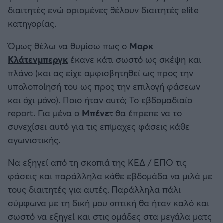
διαιτητές ενώ ορισμένες θέλουν διαιτητές elite
κατηγορίας.
Όμως θέλω να θυμίσω πως ο
Μαρκ
Κλάτενμπεργκ
έκανε κάτι σωστό ως σκέψη και
πλάνο (και ας είχε αμφισβητηθεί ως προς την
υπολοποίησή του ως προς την επιλογή φάσεων
και όχι μόνο). Ποιο ήταν αυτό; Το εβδομαδιαίο
report. Για μένα ο
Μπένετ
θα έπρεπε να το
συνεχίσει αυτό για τις επίμαχες φάσεις κάθε
αγωνιστικής.
Να εξηγεί από τη σκοπιά της ΚΕΔ / ΕΠΟ τις
φάσεις και παράλληλα κάθε εβδομάδα να μιλά με
τους διαιτητές για αυτές. Παράλληλα πάλι
σύμφωνα με τη δική μου οπτική θα ήταν καλό και
σωστό να εξηγεί και στις ομάδες στα μεγάλα ματς