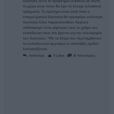
διαιτητές αλλά το πρόβλημα κλασσικά σε τούτη
τη χώρα είναι ποιος θα έχει το έλεγχο (κλασσικά
πράγματα). Το ερώτημα είναι κατά πόσο η
επαγγελματική διαιτησία θα προσφέρει καλύτερη
ποιότητα; Όσοι παρακολουθούν Αγγλικό
ποδόσφαιρό είναι μάρτυρες πως το χρήμα συν
εκπαίδευση πάνε στο βρόντο για την πλειοψηφία
των διαιτητών. *Με τα έξτρα που περιλαμβάνουν
τα εκπαιδευτικά σεμινάρια οι απολαβές σχεδόν
διπλασιάζονται.
Απάντησε
1
Likes
0
Απαντήσεις