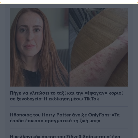
Πήγε να γλιτώσει το ταξί και την «έφαγαν» κοριοί
σε ξενοδοχείο: H εκδίκηση μέσω TikTok
Ηθοποιός του Harry Potter άνοιξε OnlyFans: «Τα
έσοδα έσωσαν πραγματικά τη ζωή μας»
Η «ελληνική» όπερα του Σίδνεϋ βρίσκεται σ' ένα