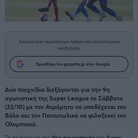
Η μητρότητα στον πάγκο
Δημήτρης Τσορμπατζόγλου
Κύπελλο Γερμανίας
Συνεντεύξεις
Άρης
Μεγάλη μου Αγάπη
Κύπελλο Ελλάδος
Μια Ιστορία από την Πόλη
Λεβαδειακός
CHAMPIONS LEAGUE
Ανακαλύψτε περισσότερα άρθρα στα αποτελέσματα
ΟΦΗ
αναζήτησης.
EUROPA LEAGUE
Βόλος
Προσθήκη του gazzetta.gr στην Google
UEFA NATIONS LEAGUE
Ατρόμητος Αθηνών
COPA AMERICA
Δύο παιχνίδια διεξάγονται για την 9η
Κηφισιά
αγωνιστική της Super League το Σάββατο
Μουντιάλ 2026
(22/10) με τον Ατρόμητο να υποδέχεται τον
Αστέρας Τρίπολης
Βόλο και τον Παναιτωλικό να φιλοξενεί τον
EURO
Ολυμπιακό.
Παναιτωλικός
Γ' Εθνική
Το πρόγραμμα της
9ης αγωνιστικής
της
Super