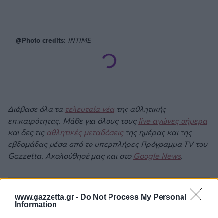
@Photo credits:
INTIME
Διάβασε όλα τα
τελευταία νέα
της αθλητικής
επικαιρότητας. Μάθε για όλους τους
live αγώνες σήμερα
και δες τις
αθλητικές μεταδόσεις
της ημέρας και της
εβδομάδας μέσα από το υπερπλήρες Πρόγραμμα TV του
Gazzetta. Ακολούθησέ μας και στο
Google News
.
www.gazzetta.gr -
Do Not Process My Personal
ΔΙΑΒΑΣΕ ΑΚΟΜΗ:
Information
Παναιτωλικός: Έπιασαν δουλειά Νακάμπα και Ντζενεπό