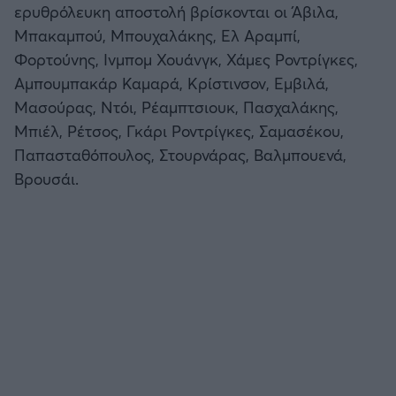
ερυθρόλευκη αποστολή βρίσκονται οι Άβιλα,
Μπακαμπού, Μπουχαλάκης, Ελ Αραμπί,
Φορτούνης, Ινμπομ Χουάνγκ, Χάμες Ροντρίγκες,
Αμπουμπακάρ Καμαρά, Κρίστινσον, Εμβιλά,
Μασούρας, Ντόι, Ρέαμπτσιουκ, Πασχαλάκης,
Μπιέλ, Ρέτσος, Γκάρι Ροντρίγκες, Σαμασέκου,
Παπασταθόπουλος, Στουρνάρας, Βαλμπουενά,
Βρουσάι.