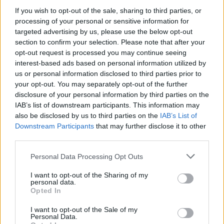
If you wish to opt-out of the sale, sharing to third parties, or
Κύπελλο Ελλάδας: Το πρόγραμμα του δεύτερου
processing of your personal or sensitive information for
προκριματικού, οι έδρες και η εκκρεμότητα
targeted advertising by us, please use the below opt-out
section to confirm your selection. Please note that after your
Ντζενεπό: Ο Παναιτωλικός ανακοίνωσε τη μεταγραφή
opt-out request is processed you may continue seeing
interest-based ads based on personal information utilized by
us or personal information disclosed to third parties prior to
your opt-out. You may separately opt-out of the further
disclosure of your personal information by third parties on the
IAB’s list of downstream participants. This information may
also be disclosed by us to third parties on the
IAB’s List of
Για να προσθέσεις το σχόλιο
Downstream Participants
that may further disclose it to other
σου πρέπει να συνδεθείς
third parties.
στο my gazzetta!
Please note that this website/app uses one or more Google
Personal Data Processing Opt Outs
services and may gather and store information including but
not limited to your visit or usage behaviour. You may click to
I want to opt-out of the Sharing of my
Εγγραφή
Σύνδεση
personal data.
grant or deny consent to Google and its third-party tags to
Opted In
use your data for below specified purposes in below Google
consent section.
I want to opt-out of the Sale of my
Personal Data.