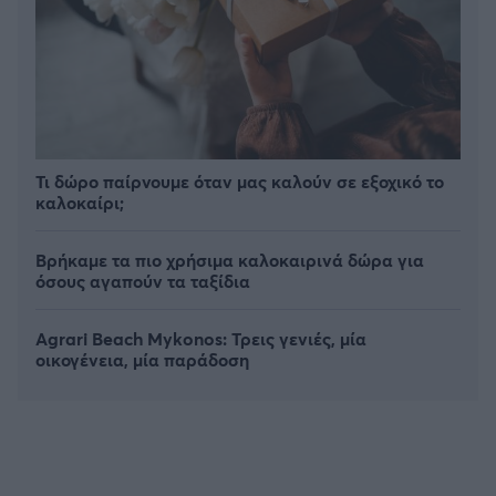
Τι δώρο παίρνουμε όταν μας καλούν σε εξοχικό το
καλοκαίρι;
Βρήκαμε τα πιο χρήσιμα καλοκαιρινά δώρα για
όσους αγαπούν τα ταξίδια
Agrari Beach Mykonos: Τρεις γενιές, μία
οικογένεια, μία παράδοση