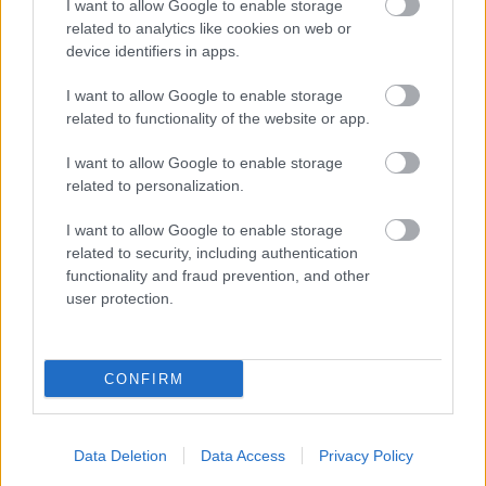
I want to allow Google to enable storage
related to analytics like cookies on web or
device identifiers in apps.
I want to allow Google to enable storage
related to functionality of the website or app.
I want to allow Google to enable storage
related to personalization.
5 γραφικά ψαροχώρια της Ελλάδας που δεν έχετε
I want to allow Google to enable storage
ανακαλύψει ακόμα
related to security, including authentication
functionality and fraud prevention, and other
user protection.
Πέρα από τη Λισαβόνα: 10 μαγευτικοί προορισμοί
της Πορτογαλίας
Το καλά κρυμμένο μυστικό της Κρήτης: Το φαράγγι
CONFIRM
των Αγίων και η μαγευτική παραλία στο Λιβυκό
Data Deletion
Data Access
Privacy Policy