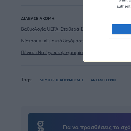
authenti
ΔΙΑΒΑΣΕ ΑΚΟΜΗ:
Βαθμολογία UEFA: Σταθερά 12η πίσω από Τσεχία κα
Νίστρουπ: «Γι' αυτό δεχόμαστε τόσες αντεπιθέσεις»
Πένια: «Να έχουμε ψυχραιμία στη ρεβάνς και να τα
Tags:
ΔΗΜΗΤΡΗΣ ΚΟΥΡΜΠΕΛΗΣ
ΑΝΤΑΜ ΤΣΕΡΙΝ
Για να προσθέσεις το σχό