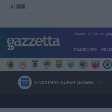
Παράκαμψη προς το κυρίως περιεχόμενο
Slogun:
ΧΑΛάλι τα χρήμ
ΠΟΔΟΣΦΑΙΡΟ
ΜΠΑΣ
Πολιτική
Νίκος Αθανασίου
GMotion F1
GALACTICOS BY INTER
Stoiximan Super Le
Stoiximan GBL
Novibet Volley Lea
Τένις
PODCASTS
ΣΠΛΙΤ
STOIXIMAN SUPER LEAGUE
Τεχνολογία
Ανδρέας Δημάτος
ΜΕΤΑΒΙΒΑΣΗ BY NOVIB
Conference League
Εθνική Μπάσκετ
Κύπελλο Γυναικών
Γυμναστική
Transfer Stories
gMotion
Γιώργος Κούβαρης
Serie A
EuroCup
Κωπηλασία
Όλες οι διοργανώσεις
STOI
Γιώργος Σακελλαρίου
Μουντιάλ 2026
Τάε κβον ντο