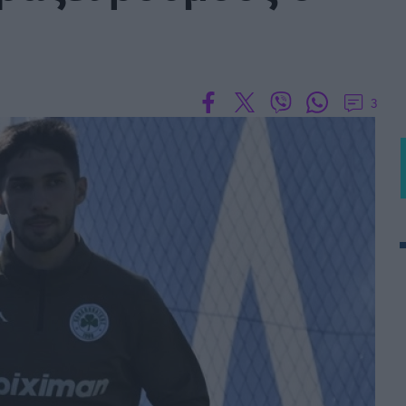
 PORTUGAL BETCLIC
Α' Εθνική Γυναικών
3