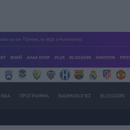
ατα για τον Τζολάκη, το άξιζε ο Κωνσταντής!
ΚΕΤ
ΒΟΛΕΪ
ΑΛΛΑ ΣΠΟΡ
PLUS
BLOGGERS
GMOTION
ΠΡΩΤ
WETTEN
ague
gue
Κοινωνία
Δημήτρης Βέργος
Οδηγός F1
GAZZ FLOOR BY NOVIBET
Super League 2
EuroLeague
Volley League Γυναικών
Χάντμπολ
Διεθνή
Βασίλης Βλαχ
GMotion WR
POLE POSIT
Champio
Champio
Pre Lea
Πόλο
GAZZETTA ACTS
GAZZET
Gazzetta For Her
Unique
NEA
ΠΡΟΓΡΑΜΜΑ
ΒΑΘΜΟΛΟΓΙΕΣ
BLOGGERS
ET
Υγεία
Αντώνης Καλκαβούρας
Showbiz
Αντώνης Καρ
Κύπελλο Ελλάδας
Elite League
Champions League
Κολύμβηση
Premier
Α1 Γυνα
CEV Cu
Μπιτς Βό
Θέμα Ισότητας
Wyscout 
Για τον Αλέξανδρο
InStat An
Κώστας Νικολακόπουλος
Γιάννης Πάλλ
Mundobasket
Bundesliga
Ξιφασκία
Ligue 1
Basketak
Σκοποβο
#GiatonAlki
Συνεντεύ
XIMAN SUPER LEAGUE
SUPER LEAGUE 2
Γιάννης Σερέτης
Σταύρος Σουν
Η μητρότητα στον πάγκο
Μεγάλη 
Wyscout Analysis
Τζούντο
Ευρώπη
Πινγκ - 