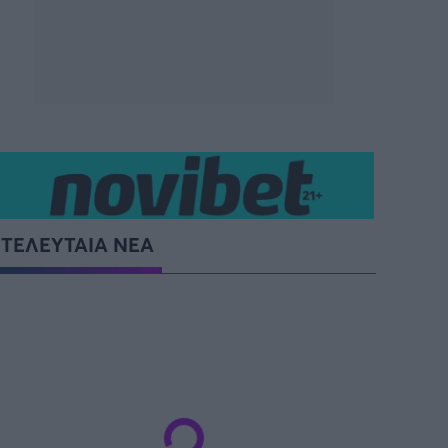
SUPER CUP Ελλάδας
ΤΕΛΕΥΤΑΙΑ ΝΕΑ