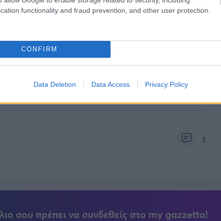
cation functionality and fraud prevention, and other user protection.
ι Πολωνία η Ελλάδα
CONFIRM
Data Deletion
Data Access
Privacy Policy
 δώσουμε όλα για την πρόκριση»
3
λιο σου πρέπει να συνδεθείς στο my gazzetta!