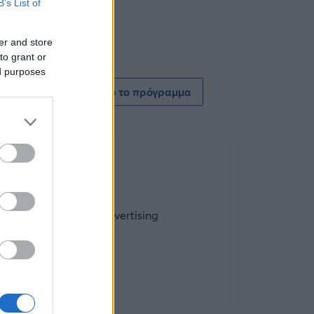
B’s List of
er and store
to grant or
ed purposes
Δείτε όλο το πρόγραμμα