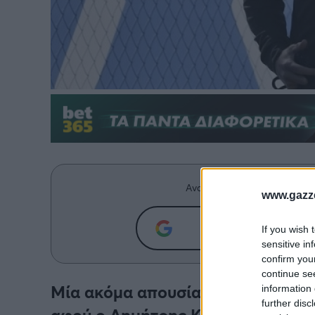
Ανακαλύψτε περισσότερα άρ
www.gazze
Προσθήκη του g
If you wish 
sensitive in
confirm you
continue se
Μία ακόμα απουσία προστέθηκε στ
information 
further disc