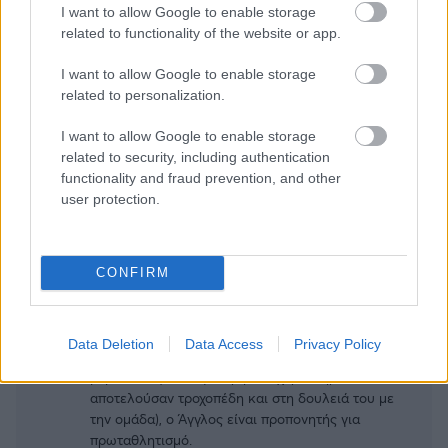
I want to allow Google to enable storage
related to functionality of the website or app.
I want to allow Google to enable storage
related to personalization.
I want to allow Google to enable storage
related to security, including authentication
functionality and fraud prevention, and other
user protection.
realfaros74
17/09/2022 - 09:37
Τα λεπτά που κράτησε η συνέντευξη δεν τα
έπιασε ο Μπούργος συνολικά στο διάστημα που
ήταν Ελλάδα, σε όλες τις συνεντεύξεις μαζί!!!!
CONFIRM
Πέρα από το επικοινωνιακό κομμάτι (που κι αυτό
είναι πολύ σημαντικό πάντως γιατί δείχνει ότι
πρόκειται για κανονικό άνθρωπο κι όχι για
Data Deletion
Data Access
Privacy Policy
κάποιον ιδιόρρυθμο/αντικοινωνικό που είναι
βέβαιο πως τα συγκεκριμένα χαρακτηριστικά
αποτελούσαν τροχοπέδη και στη δουλειά του με
την ομάδα), ο Άγγλος είναι προπονητής για
πρωταθλητισμό.