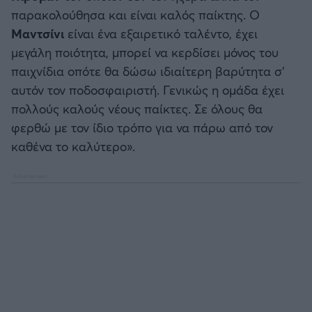
παρακολούθησα και είναι καλός παίκτης. Ο
Μαντσίνι
είναι ένα εξαιρετικό ταλέντο, έχει
μεγάλη ποιότητα, μπορεί να κερδίσει μόνος του
παιχνίδια οπότε θα δώσω ιδιαίτερη βαρύτητα σ’
αυτόν τον ποδοσφαιριστή. Γενικώς η ομάδα έχει
πολλούς καλούς νέους παίκτες. Σε όλους θα
φερθώ με τον ίδιο τρόπο για να πάρω από τον
καθένα το καλύτερο».