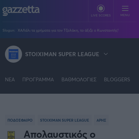
Παράκαμψη προς το κυρίως περιεχόμενο
MENU
LIVE SCORES
Slogun:
ΧΑΛάλι τα χρήματα για τον Τζολάκη, το άξιζε ο Κωνσταντής!
ΠΟΔΟΣΦΑΙΡΟ
STOIXIMAN SUPER LEAGUE
Stoiximan Super League
ΜΠΑΣΚΕΤ
Super League 2
Stoiximan GBL
Όλες οι διοργανώσεις
ΒΟΛΕΪ
Champions League
NEA
EuroLeague
ΠΡΟΓΡΑΜΜΑ
ΒΑΘΜΟΛΟΓΙΕΣ
BLOGGERS
Novibet Volley League
ΑΛΛΑ ΣΠΟΡ
STOIXIMAN SUPER LEAGUE
Europa League
Champions League
Volley League Γυναικών
Τένις
PLUS
Conference League
NBA
SUPER LEAGUE 2
Pre League
Χάντμπολ
Πολιτική
Κύπελλο Ελλάδας
Εθνική Μπάσκετ
BLOGGERS
Κύπελλο Ανδρών
Πόλο
Κοινωνία
Premier League
PREMIER LEAGUE
Elite League
Νίκος Αθανασίου
ΠΟΔΟΣΦΑΙΡΟ
STOIXIMAN SUPER LEAGUE
ΑΡΗΣ
GMOTION
Κύπελλο Γυναικών
Διεθνή
Στίβος
La Liga
Δημήτρης Βέργος
Α1 Γυναικών
Aπολαυστικός o
GMotion F1
Champions League
Viral
FA CUP
ΠΡΩΤΟΣΕΛΙΔΑ
Γυμναστική
Serie A
Βασίλης Βλαχόπουλος
Κύπελλο Ελλάδος