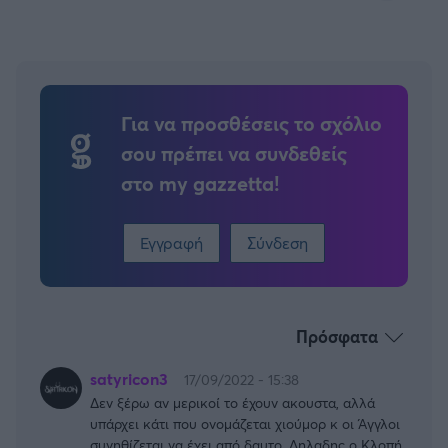
Για να προσθέσεις το σχόλιο
σου πρέπει να συνδεθείς
στο my gazzetta!
Εγγραφή
Σύνδεση
Πρόσφατα
satyricon3
17/09/2022 - 15:38
Δεν ξέρω αν μερικοί το έχουν ακουστα, αλλά
υπάρχει κάτι που ονομάζεται χιούμορ κ οι Άγγλοι
συνηθίζεται να έχει από δαυτο. Δηλαδης ο Κλοπή,