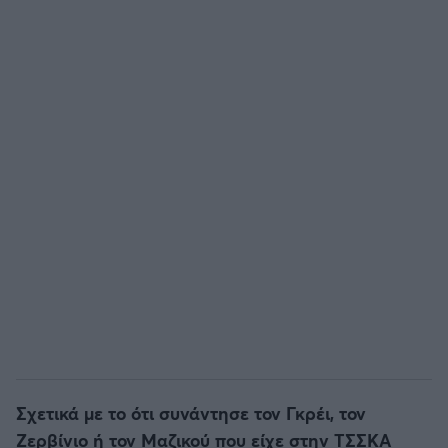
Σχετικά με το ότι συνάντησε τον Γκρέι, τον
Ζερβίνιο ή τον Μαζικού που είχε στην ΤΣΣΚΑ