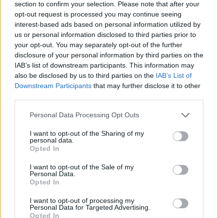
αν εχουμε παει καλα θα παει αλλου αν οχι δεν θα
section to confirm your selection. Please note that after your
του το ανανεωσουμε λογικα. ο ηλιος δεν θα
opt-out request is processed you may continue seeing
ενοχλει σε 10 μερες. θα τον ψαχνει και δεν θα τον
interest-based ads based on personal information utilized by
βρισκει. δεν εχω την αισθηση οτι πηραμε
us or personal information disclosed to third parties prior to
προπονητη με προποπτικη ξεκαθαρη να εχει
your opt-out. You may separately opt-out of the further
διαρκεια. μακαρι να κανω λαθος και να μεινει
disclosure of your personal information by third parties on the
τουλαχιστον αυτα τα 2 χρονια. με το δεξι απο
IAB’s list of downstream participants. This information may
αυριο και στηριξη οτι και να γινει στα πρωτα
also be disclosed by us to third parties on the
IAB’s List of
παιχνιδια.
Downstream Participants
that may further disclose it to other
Απάντησε
0
Likes
1
Απαντήσεις
third parties.
Please note that this website/app uses one or more Google
Personal Data Processing Opt Outs
east side-3-
services and may gather and store information including but
17/09/2022 - 14:59
Αρης και ασχολουμαι
not limited to your visit or usage behaviour. You may click to
I want to opt-out of the Sharing of my
personal data.
το +1 ειναι η οψιον του ΑΡΗ.
grant or deny consent to Google and its third-party tags to
Opted In
use your data for below specified purposes in below Google
Απάντησε
0
Likes
0
Απαντήσεις
consent section.
I want to opt-out of the Sale of my
Personal Data.
Opted In
God Of War 3
17/09/2022 - 11:36
I want to opt-out of processing my
Personal Data for Targeted Advertising.
H συνεντευξη ως συνεντευξη δεν μου αρεσε
Opted In