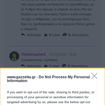
που είμαι μακάρι να διακοπεί το πρωτάθλημα, με
το Ρυθμό που έχουμε, τι έπρεπε να γίνει; Να τον
διώξουν με τις κλωτσιές; Υγεία κ καλή επιτυχία
να έχει ο άνθρωπος, για να γουστάρουμε όλοι.
Έχει τις προδιαγραφές κ τα εχέγγυα. Θέλει χρόνο
κ υπομονή
Απάντησε
0
Likes
0
Απαντήσεις
TheGangster6
17/09/2022 - 15:06
Ομορφαντρας, κιμπαρης
Απάντησε
1
Likes
0
Απαντήσεις
www.gazzetta.gr -
Do Not Process My Personal
Information
Αρης και ασχο...
17/09/2022 - 12:59
θα δειξει ο προπονητης. εμπειρια εχει τα
If you wish to opt-out of the sale, sharing to third parties, or
αποτελεσματα θα ερθουν. το 1+1 στο συμβολαιο
processing of your personal or sensitive information for
δεν μου αρεσε. το καλοκαιρι βλεπω να φευγει γτ
targeted advertising by us, please use the below opt-out