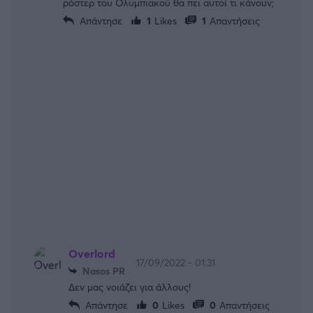
ρόστερ του Ολυμπιακού θα πει αυτοί τι κάνουν;
Απάντησε
1
Likes
1
Απαντήσεις
Overlord
17/09/2022 - 01:31
Nasos PR
Δεν μας νοιάζει για άλλους!
Απάντησε
0
Likes
0
Απαντήσεις