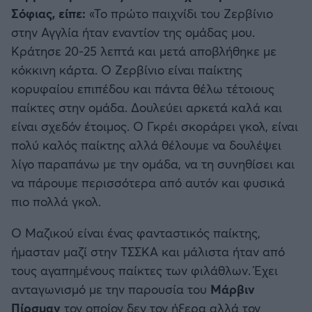
Σόφιας, είπε:
«Το πρώτο παιχνίδι του Ζερβίνιο
στην Αγγλία ήταν εναντίον της ομάδας μου.
Κράτησε 20-25 λεπτά και μετά αποβλήθηκε με
κόκκινη κάρτα. Ο Ζερβίνιο είναι παίκτης
κορυφαίου επιπέδου και πάντα θέλω τέτοιους
παίκτες στην ομάδα. Δουλεύει αρκετά καλά και
είναι σχεδόν έτοιμος. Ο Γκρέι σκοράρει γκολ, είναι
πολύ καλός παίκτης αλλά θέλουμε να δουλέψει
λίγο παραπάνω με την ομάδα, να τη συνηθίσει και
να πάρουμε περισσότερα από αυτόν και φυσικά
πιο πολλά γκολ.
Ο Μαζικού είναι ένας φανταστικός παίκτης,
ήμασταν μαζί στην ΤΣΣΚΑ και μάλιστα ήταν από
τους αγαπημένους παίκτες των φιλάθλων. Έχει
ανταγωνισμό με την παρουσία του
Μάρβιν
Πίρσμαν
τον οποίον δεν τον ήξερα αλλά τον