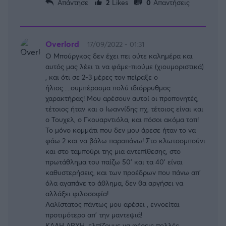
Απάντησε
2
Likes
0
Απαντήσεις
Overlord
17/09/2022 - 01:31
Ο Μπούργκος δεν έχει πει ούτε καλημέρα και
αυτός μας λέει τι να φάμε-πιούμε (χιουμοριστικά)
, και ότι σε 2-3 μέρες τον πείραξε ο
ήλιος.....συμπέρασμα πολύ ιδιόρρυθμος
χαρακτήρας! Μου αρέσουν αυτοί οι προπονητές,
τέτοιος ήταν και ο Ιωαννίδης πχ, τέτοιος είναι και
ο Τουχελ, ο Γκουαρντιόλα, και πόσοι ακόμα τοπ!
Το μόνο κομμάτι που δεν μου άρεσε ήταν το να
φάω 2 και να βάλω παραπάνω! Στο κλωτσομπούνι
και στο ταμπούρι της μια αντεπίθεσης, στο
πρωτάθλημα του παίζω 50' και τα 40' είναι
καθυστερήσεις, και των προέδρων που πάνω απ'
όλα αγαπάνε το άθλημα, δεν θα αργήσει να
αλλάξει φιλοσοφία!
Λαλίστατος πάντως μου αρέσει , εννοείται
προτιμότερο απ' την μαντεψιά!
ΚΑΛΗ ΑΡΧΗ, ελπίζουμε να φέρεις πολλές