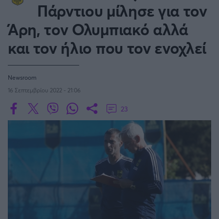
Οδηγός F1
CEV Cup
Τεχνολογία
Πάρντιου μίλησε για τον
Παναγιώτης Δαλαταριώφ
Κολύμβηση
ΑΘΛΗΤΙΚΕΣ ΜΕΤΑΔΟΣΕΙΣ
Bundesliga
EuroCup
GMotion WRC
SERIE A
Υγεία
Challenge Cup
Άρη, τον Ολυμπιακό αλλά
Ανδρέας Δημάτος
Μπιτς Βόλεϊ
Ligue 1
Mundobasket
GMotion MotoGP
LIVE SCORE
Showbiz
Αντώνης Καλκαβούρας
και τον ήλιο που τον ενοχλεί
Κύπελλο Ιταλίας
Ιστιοπλοΐα
Basketaki
Εθνική Ελλάδος
GWOMEN
Αντώνης Καρπετόπουλος
Eurobasket
Κωπηλασία
Μουντιάλ 2026
Δημήτρης Κατσιώνης
LA LIGA
ΑΘΛΗΤΙΚΗ ΗΧΩ
Ξιφασκία
Newsroom
Wyscout Analysis
Γιώργος Κούβαρης
ΕΚΠΟΜΠΕΣ
Σκοποβολή
16 Σεπτεμβρίου 2022 - 21:06
Ευρώπη
COPA DEL REY
Κώστας Νικολακόπουλος
GALACTICOS BY INTERWETTEN
Κόσμος
Πάλη
ΟΜΑΔΕΣ
23
Γιάννης Πάλλας
GAZZ FLOOR BY NOVIBET
BUNDESLIGA
Νίκος Παπαδογιάννης
Τάε κβον ντο
ΑΕΚ
PODCASTS
POLE POSITION BY ALLWYN
Γιώργος Σακελλαρίου
Τζούντο
ΣΠΛΙΤ
LIGUE 1
OLD SCHOOL
GAZZETTA ACTS
Γιάννης Σερέτης
Ολυμπιακός
Πινγκ - πονγκ
Transfer Stories
ΜΕΤΑΒΙΒΑΣΗ BY NOVIBET
Gazzetta For Her
Σταύρος Σουντουλίδης
GAZZETTA SPECIALS
gMotion
SüPER LIG
Μαχητικά Αθλήματα
Θέμα Ισότητας
Δημήτρης Τομαράς
ΠΑΟΚ
Unique
Πυγμαχία
Για τον Αλέξανδρο
Γιώργος Τσακίρης
Wyscout Analysis
PREMIER LEAGUE Ρωσίας
Άρση Βαρών
#GiatonAlki
Παναθηναϊκός
Μιχάλης Τσαμπάς
InStat Analysis