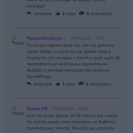
επιτυχίες!
Απάντησε
3
Likes
0
Απαντήσεις
ΡωτανεΚαιΑνησ...
17/09/2022 - 01:29
Γενικά μου άρεσαν αυτά που είπε και φαίνεται
ωραίο τυπακι, το μόνο που με χάλασε είναι η
λογική του ότι «ας φάμε κ ένα δυο γκολ, εμείς θα
προσπαθήσουμε να βάλουμε περισσότερα».
Ακριβώς η συνταγή αποτυχίας στο ελληνικό
πρωτάθλημα.
Απάντησε
1
Likes
0
Απαντήσεις
Nasos PR
17/09/2022 - 00:23
Αυτή τη στιγμή έχουμε 24-25 παίκτες και νομίζω
ότι πολλές φορές είναι επικίνδυνο να διαθέτεις
περισσότερους παίκτες. Να ρίξει μια ματιά στο