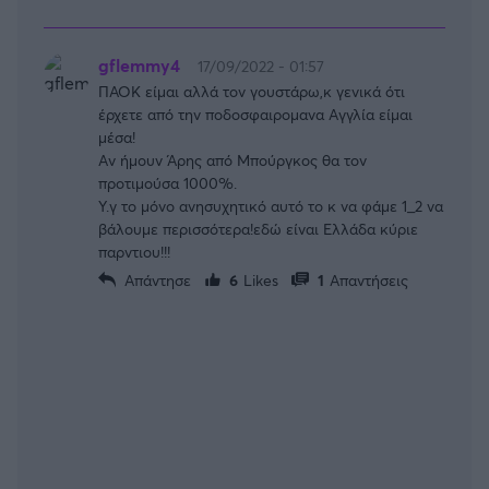
gflemmy4
17/09/2022 - 01:57
ΠΑΟΚ είμαι αλλά τον γουστάρω,κ γενικά ότι
έρχετε από την ποδοσφαιρομανα Αγγλία είμαι
μέσα!
Αν ήμουν Άρης από Μπούργκος θα τον
προτιμούσα 1000%.
Υ.γ το μόνο ανησυχητικό αυτό το κ να φάμε 1_2 να
βάλουμε περισσότερα!εδώ είναι Ελλάδα κύριε
παρντιου!!!
Απάντησε
6
Likes
1
Απαντήσεις