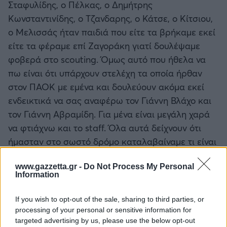
Σταφυλίδης, ο Πέλκας, ο Δημήτρης
Κωνσταντινίδης, ο Τζανδαρης, ο Κάτσε, ο Κίτσιου,
ο Μελισσάς ήταν παιδιά που είτε τα βρήκαμε εκεί
είτε τα φέραμε επί Ζαγοράκη γιατί δουλέψαμε
φοβερά στο scouting. Όμως αυτό που ήθελα να
πω είναι ότι υπάρχουν στελέχη τα οποία ήρθαν
στον ΠΑΟΚ με εμένα και δουλεύουν ακόμα εκεί
ενδεικτικά να σας αναφέρω τον Γιάννη Βλάχο και
τον Γιάννη Αβραμίδη. Για μένα είναι μεγάλη χαρά
να φτιάχνω και το staff. Όλα αυτά δείχνουν ότι
ήμασταν στο σωστό δρόμο καταλαβαίναμε τι είναι
ακαδημίες
www.gazzetta.gr -
Do Not Process My Personal
Information
Με την εθνική Νέων στη 2η θέση της
Ευρώπης και στους «16» του κόσμου
If you wish to opt-out of the sale, sharing to third parties, or
processing of your personal or sensitive information for
- Στην πρώτη θητεία σας στην εθνική;
targeted advertising by us, please use the below opt-out