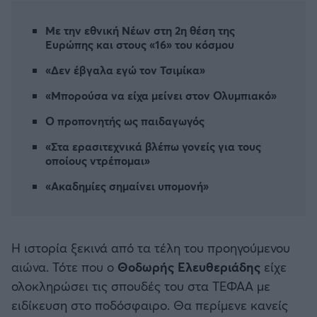
Καλαμάτα
Προκριματικά MUNDIAL 2026
Με την εθνική Νέων στη 2η θέση της
Ευρώπης και στους «16» του κόσμου
Ηρακλής
Προκριματικά EURO
«Δεν έβγαλα εγώ τον Τσιμίκα»
Μπαρτσελόνα
«Μπορούσα να είχα μείνει στον Ολυμπιακό»
CONFERENCE LEAGUE
Ο προπονητής ως παιδαγωγός
Ρεάλ Μαδρίτης
Διεθνή Φιλικά
«Στα ερασιτεχνικά βλέπω γονείς για τους
οποίους ντρέπομαι»
Ατλέτικο Μαδρίτης
Ποδόσφαιρο Γυναικών
«Ακαδημίες σημαίνει υπομονή»
Μάντσεστερ Γιουνάιτεντ
EFL CUP
Μάντσεστερ Σίτι
Η ιστορία ξεκινά από τα τέλη του προηγούμενου
COPA AFRICA
αιώνα. Τότε που ο
Θοδωρής Ελευθεριάδης
είχε
Λίβερπουλ
ολοκληρώσει τις σπουδές του στα ΤΕΦΑΑ με
MLS
ειδίκευση στο ποδόσφαιρο. Θα περίμενε κανείς
Τσέλσι