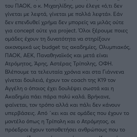
του ΠΑΟΚ, ο κ. Μιχαηλίδης, μου έλεγε «ό,τι δεν
γίνεται με λεφτά, γίνεται με πολλά λεφτά». Εάν
δεν επενδυθεί χρήμα δεν μπορείς να μιλάς ούτε
για concept ούτε για project. Όλοι ξέρουμε ποιες
ομάδες έχουν τη δυνατότητα να στηρίξουν
οικονομικά ως budget τις ακαδημίες, Ολυμπιακός,
ΠΑΟΚ, ΑΕΚ, Παναθηναϊκός και μετά είναι
Ατρόμητος, Άρης, Αστέρας Τρίπολης, ΟΦΗ.
Βλέπουμε τα τελευταία χρόνια και στα Γιάννενα
γίνεται δουλειά, έχουν τον coach της Κ19 τον
Αγγέλη ο όποιος έχει δουλέψει σωστά και η
Ακαδημία πάει πάρα πολύ καλά. Βρήκανε,
φαίνεται, τον τρόπο αλλά και πάλι δεν κάνουν
υπερβάσεις. Από ΄κει και σε ομάδες που έχουν το
μοντέλο όπως η Τρίπολη και ο Ατρόμητος, οι
πρόεδροι έχουν τοποθετήσει ανθρώπους που το