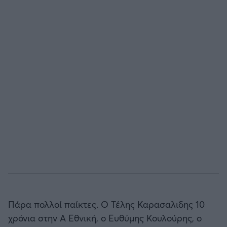
Πάρα πολλοί παίκτες. Ο Τέλης Καρασαλιδης 10
χρόνια στην Α Εθνική, ο Ευθύμης Κουλούρης, ο