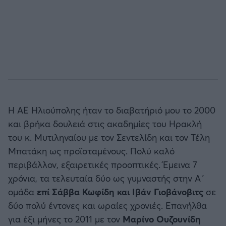
Η ΑΕ Ηλιούπολης ήταν το διαβατήριό μου το 2000
και βρήκα δουλειά στις ακαδημίες του Ηρακλή
του κ. Μυτιληναίου με τον Σεντελίδη και τον Τέλη
Μπατάκη ως προϊσταμένους. Πολύ καλό
περιβάλλον, εξαιρετικές προοπτικές. Έμεινα 7
χρόνια, τα τελευταία δύο ως γυμναστής στην Α΄
ομάδα
επί Σάββα Κωφίδη και Ιβάν Γιοβάνοβιτς
σε
δύο πολύ έντονες και ωραίες χρονιές. Επανήλθα
για έξι μήνες το 2011 με τον
Μαρίνο Ουζουνίδη