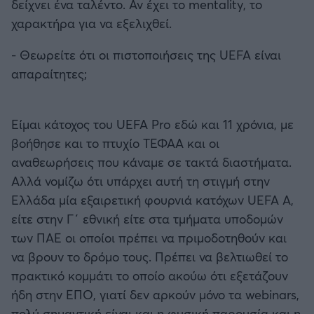
δείχνει ένα ταλέντο. Αν έχει το mentality, το
χαρακτήρα για να εξελιχθεί.
- Θεωρείτε ότι οι πιστοποιήσεις της UEFA είναι
απαραίτητες;
Είμαι κάτοχος του UEFA Pro εδώ και 11 χρόνια, με
βοήθησε και το πτυχίο ΤΕΦΑΑ και οι
αναθεωρήσεις που κάναμε σε τακτά διαστήματα.
Αλλά νομίζω ότι υπάρχει αυτή τη στιγμή στην
Ελλάδα μία εξαιρετική φουρνιά κατόχων UEFA A,
είτε στην Γ΄ εθνική είτε στα τμήματα υποδομών
των ΠΑΕ οι οποίοι πρέπει να πριμοδοτηθούν και
να βρουν το δρόμο τους. Πρέπει να βελτιωθεί το
πρακτικό κομμάτι το οποίο ακούω ότι εξετάζουν
ήδη στην ΕΠΟ, γιατί δεν αρκούν μόνο τα webinars,
πολύ σημαντική είναι και η φυσική παρουσία και η