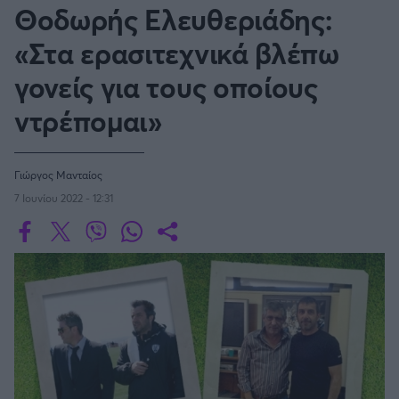
Οδηγός F1
CEV Cup
Τεχνολογία
Θοδωρής Ελευθεριάδης:
Παναγιώτης Δαλαταριώφ
Κολύμβηση
ΑΘΛΗΤΙΚΕΣ ΜΕΤΑΔΟΣΕΙΣ
Bundesliga
EuroCup
GMotion WRC
SERIE A
Υγεία
Challenge Cup
«Στα ερασιτεχνικά βλέπω
Ανδρέας Δημάτος
Μπιτς Βόλεϊ
Ligue 1
Mundobasket
GMotion MotoGP
LIVE SCORE
Showbiz
Αντώνης Καλκαβούρας
γονείς για τους οποίους
Κύπελλο Ιταλίας
Ιστιοπλοΐα
Basketaki
Εθνική Ελλάδος
GWOMEN
Αντώνης Καρπετόπουλος
Eurobasket
Κωπηλασία
ντρέπομαι»
Μουντιάλ 2026
Δημήτρης Κατσιώνης
LA LIGA
ΑΘΛΗΤΙΚΗ ΗΧΩ
Ξιφασκία
Wyscout Analysis
Γιώργος Κούβαρης
ΕΚΠΟΜΠΕΣ
Σκοποβολή
Ευρώπη
COPA DEL REY
Κώστας Νικολακόπουλος
Γιώργος Μανταίος
GALACTICOS BY INTERWETTEN
Κόσμος
Πάλη
ΟΜΑΔΕΣ
Γιάννης Πάλλας
7 Ιουνίου 2022 - 12:31
GAZZ FLOOR BY NOVIBET
BUNDESLIGA
Νίκος Παπαδογιάννης
Τάε κβον ντο
ΑΕΚ
PODCASTS
POLE POSITION BY ALLWYN
Γιώργος Σακελλαρίου
Τζούντο
ΣΠΛΙΤ
LIGUE 1
OLD SCHOOL
GAZZETTA ACTS
Γιάννης Σερέτης
Ολυμπιακός
Πινγκ - πονγκ
Transfer Stories
ΜΕΤΑΒΙΒΑΣΗ BY NOVIBET
Gazzetta For Her
Σταύρος Σουντουλίδης
GAZZETTA SPECIALS
gMotion
SüPER LIG
Μαχητικά Αθλήματα
Θέμα Ισότητας
Δημήτρης Τομαράς
ΠΑΟΚ
Unique
Πυγμαχία
Για τον Αλέξανδρο
Γιώργος Τσακίρης
Wyscout Analysis
PREMIER LEAGUE Ρωσίας
Άρση Βαρών
#GiatonAlki
Παναθηναϊκός
Μιχάλης Τσαμπάς
InStat Analysis