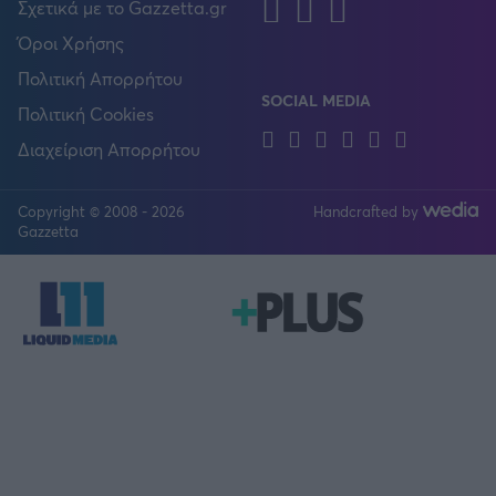
Android
IOS
Huawei
Σχετικά με το Gazzetta.gr
Όροι Χρήσης
Πολιτική Απορρήτου
SOCIAL MEDIA
Πολιτική Cookies
Facebook
Twitter
Instagram
YouTube
TikTok
Linkedin
Διαχείριση Απορρήτου
Copyright © 2008 - 2026
Handcrafted by
FOLLOW US
Gazzetta