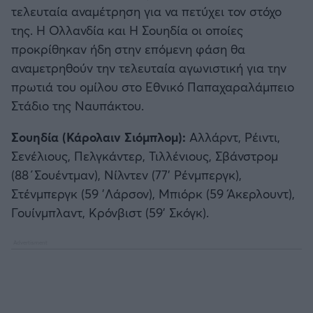
τελευταία αναμέτρηση για να πετύχει τον στόχο
της. Η Ολλανδία και Η Σουηδία οι οποίες
προκρίθηκαν ήδη στην επόμενη φάση θα
αναμετρηθούν την τελευταία αγωνιστική για την
πρωτιά του ομίλου στο Εθνικό Παπαχαραλάμπειο
Στάδιο της Ναυπάκτου.
Σουηδία (Κάρολαιν Σιόμπλομ):
Αλλάρντ, Ρέιντι,
Σενέλιους, Πελγκάντερ, Τιλλένιους, Σβάνστρομ
(88΄Σουέντμαν), Νίλντεν (77' Ρένμπεργκ),
Στένμπεργκ (59 'Λάρσον), Μπιόρκ (59 Άκερλουντ),
Γουίνμπλαντ, Κρόνβιστ (59' Σκόγκ).