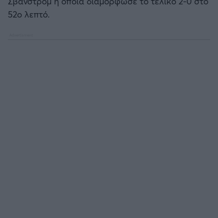
Σβάνστρομ η οποία διαμόρφωσε το τελικό 2-0 στο
EREDIVISIE
52ο λεπτό.
Άρσεναλ
CYPRUS LEAGUE BY STOIXIMAN
Γιουβέντους
Παγκόσμιο Κύπελλο Συλλόγων 2025
Μίλαν
LIGA PORTUGAL BETCLIC
Ίντερ
Α' Εθνική Γυναικών
Μπάγερν Μονάχου
SUPER CUP Ελλάδας
Παρί Σεν Ζερμέν