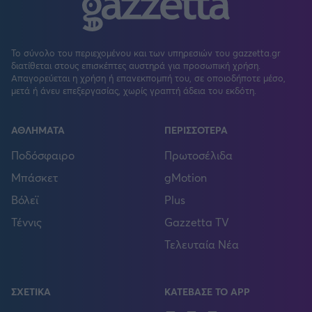
Το σύνολο του περιεχομένου και των υπηρεσιών του gazzetta.gr
διατίθεται στους επισκέπτες αυστηρά για προσωπική χρήση.
Απαγορεύεται η χρήση ή επανεκπομπή του, σε οποιοδήποτε μέσο,
μετά ή άνευ επεξεργασίας, χωρίς γραπτή άδεια του εκδότη.
ΑΘΛΗΜΑΤΑ
ΠΕΡΙΣΣΟΤΕΡΑ
Ποδόσφαιρο
Πρωτοσέλιδα
Μπάσκετ
gMotion
Βόλεϊ
Plus
Τέννις
Gazzetta TV
Τελευταία Νέα
ΣΧΕΤΙΚΑ
ΚΑΤΕΒΑΣΕ ΤΟ APP