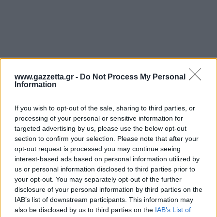
www.gazzetta.gr -
Do Not Process My Personal
Information
If you wish to opt-out of the sale, sharing to third parties, or
processing of your personal or sensitive information for
targeted advertising by us, please use the below opt-out
section to confirm your selection. Please note that after your
opt-out request is processed you may continue seeing
interest-based ads based on personal information utilized by
us or personal information disclosed to third parties prior to
your opt-out. You may separately opt-out of the further
disclosure of your personal information by third parties on the
IAB’s list of downstream participants. This information may
also be disclosed by us to third parties on the
IAB’s List of