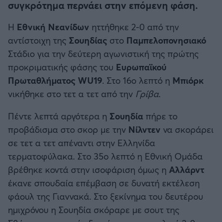
συγκρότημα περνάει στην επόμενη φάση.
Καλαμάτα
Προκριματικά MUNDIAL 2026
H
Εθνική Νεανίδων
ηττήθηκε 2-0 από την
Ηρακλής
αντίστοιχη της
Σουηδίας
στο
Παμπελοπονησιακό
Προκριματικά EURO
Στάδιο για την δεύτερη αγωνιστική της πρώτης
Μπαρτσελόνα
προκριματικής φάσης του
Ευρωπαϊκού
CONFERENCE LEAGUE
Πρωταθλήματος WU19
. Στο 16ο λεπτό η
Μπιόρκ
Ρεάλ Μαδρίτης
νικήθηκε στο τετ α τετ από την
Γρίβα
.
Διεθνή Φιλικά
Ατλέτικο Μαδρίτης
Πέντε λεπτά αργότερα η
Σουηδία
πήρε το
Ποδόσφαιρο Γυναικών
προβάδισμα στο σκορ με την
Νίλντεν
να σκοράρει
Μάντσεστερ Γιουνάιτεντ
σε τετ α τετ απέναντι στην Ελληνίδα
EFL CUP
τερματοφύλακα. Στο 35ο λεπτό η Εθνική Ομάδα
Μάντσεστερ Σίτι
βρέθηκε κοντά στην ισοφάριση όμως η
Αλλάρντ
COPA AFRICA
έκανε σπουδαία επέμβαση σε δυνατή εκτέλεση
Λίβερπουλ
φάουλ της Γιαννακά. Στο ξεκίνημα του δευτέρου
MLS
ημιχρόνου η Σουηδία σκόραρε με σουτ της
Τσέλσι