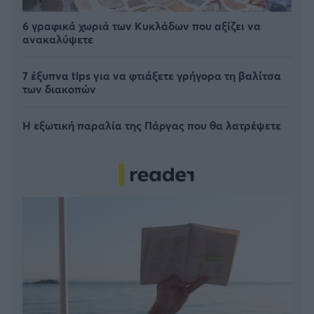
6 γραφικά χωριά των Κυκλάδων που αξίζει να
ανακαλύψετε
7 έξυπνα tips για να φτιάξετε γρήγορα τη βαλίτσα
των διακοπών
Η εξωτική παραλία της Πάργας που θα λατρέψετε