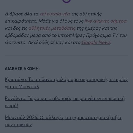
EREDIVISIE
Διάβασε όλα τα
τελευταία νέα
της αθλητικής
Άρσεναλ
CYPRUS LEAGUE BY STOIXIMAN
επικαιρότητας. Μάθε για όλους τους
live αγώνες σήμερα
και δες τις
αθλητικές μεταδόσεις
της ημέρας και της
Γιουβέντους
εβδομάδας μέσα από το υπερπλήρες Πρόγραμμα TV του
Παγκόσμιο Κύπελλο Συλλόγων 2025
Gazzetta. Ακολούθησέ μας και στο
Google News
.
Μίλαν
LIGA PORTUGAL BETCLIC
Ίντερ
Α' Εθνική Γυναικών
ΔΙΑΒΑΣΕ ΑΚΟΜΗ:
Κριστιάνο: Το απίθανο τρολάρισμα αεροπορικής εταιρίας
Μπάγερν Μονάχου
SUPER CUP Ελλάδας
για το Μουντιάλ
Παρί Σεν Ζερμέν
Ρονάλντο: Τώρα και... ηθοποιός σε μια νέα εντυπωσιακή
σειρά!
Μουντιάλ 2026: Οι αλλαγές στη χρηματιστηριακή αξία
των παικτών