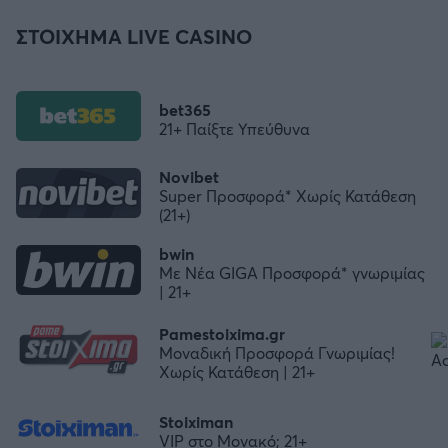
ΣΤΟΙΧΗΜΑ LIVE CASINO
bet365
21+ Παίξτε Υπεύθυνα
Novibet
Super Προσφορά* Χωρίς Κατάθεση
(21+)
bwin
Με Νέα GIGA Προσφορά* γνωριμίας
| 21+
Pamestoixima.gr
Μοναδική Προσφορά Γνωριμίας!
Χωρίς Κατάθεση | 21+
Stoiximan
VIP στο Μονακό; 21+