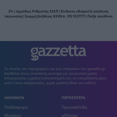
21+ | Αρμόδιος Ρυθμιστής ΕΕΕΠ | Κίνδυνος εθισμού & απώλειας
περιουσίας| Γραμμή βοήθειας ΚΕΘΕΑ: 210 9237777 | Παίξε υπεύθυνα
Το σύνολο του περιεχομένου και των υπηρεσιών του gazzetta.gr
διατίθεται στους επισκέπτες αυστηρά για προσωπική χρήση.
Απαγορεύεται η χρήση ή επανεκπομπή του, σε οποιοδήποτε μέσο,
μετά ή άνευ επεξεργασίας, χωρίς γραπτή άδεια του εκδότη.
ΑΘΛΗΜΑΤΑ
ΠΕΡΙΣΣΟΤΕΡΑ
Ποδόσφαιρο
Πρωτοσέλιδα
Μπάσκετ
gMotion