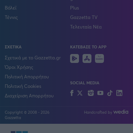
Βόλεϊ
Plus
Τέννις
Gazzetta TV
Τελευταία Νέα
ΣΧΕΤΙΚΑ
ΚΑΤΕΒΑΣΕ ΤΟ APP
Android
IOS
Huawei
Σχετικά με το Gazzetta.gr
Όροι Χρήσης
Πολιτική Απορρήτου
SOCIAL MEDIA
Πολιτική Cookies
Facebook
Twitter
Instagram
YouTube
TikTok
Lin
Διαχείριση Απορρήτου
Copyright © 2008 - 2026
Handcrafted by
FOLLOW US
Gazzetta