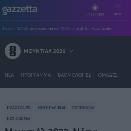
Παράκαμψη προς το κυρίως περιεχόμενο
MENU
LIVE SCORES
Slogun:
ΧΑΛάλι τα χρήματα για τον Τζολάκη, το άξιζε ο Κωνσταντής!
ΠΟΔΟΣΦΑΙΡΟ
ΜΟΥΝΤΙΑΛ 2026
Stoiximan Super League
ΜΠΑΣΚΕΤ
Super League 2
Stoiximan GBL
Όλες οι διοργανώσεις
ΒΟΛΕΪ
Champions League
NEA
EuroLeague
ΠΡΟΓΡΑΜΜΑ
ΒΑΘΜΟΛΟΓΙΕΣ
ΟΜΑΔΕΣ
Novibet Volley League
ΑΛΛΑ ΣΠΟΡ
STOIXIMAN SUPER LEAGUE
Europa League
Champions League
Volley League Γυναικών
Τένις
PLUS
Conference League
NBA
SUPER LEAGUE 2
Pre League
Χάντμπολ
Πολιτική
Κύπελλο Ελλάδας
Εθνική Μπάσκετ
BLOGGERS
Κύπελλο Ανδρών
ΠΟΔΟΣΦΑΙΡΟ
ΜΟΥΝΤΙΑΛ 2026
ΠΟΡΤΟΓΑΛΙΑ
Πόλο
Κοινωνία
Premier League
PREMIER LEAGUE
Elite League
Νίκος Αθανασίου
GMOTION
Κύπελλο Γυναικών
Διεθνή
Στίβος
La Liga
ΝΟΤΙΑ ΚΟΡΕΑ
Δημήτρης Βέργος
Α1 Γυναικών
GMotion F1
Champions League
Viral
FA CUP
ΠΡΩΤΟΣΕΛΙΔΑ
Γυμναστική
Serie A
Βασίλης Βλαχόπουλος
Κύπελλο Ελλάδος