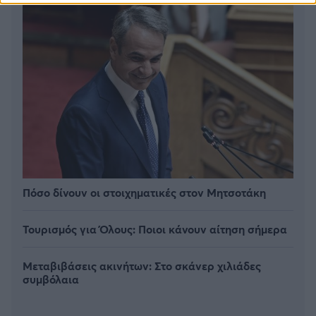
Πόσο δίνουν οι στοιχηματικές στον Μητσοτάκη
Τουρισμός για Όλους: Ποιοι κάνουν αίτηση σήμερα
Μεταβιβάσεις ακινήτων: Στο σκάνερ χιλιάδες
συμβόλαια