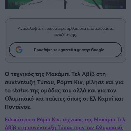
Η μητρότητα στον πάγκο
Δημήτρης Τσορμπατζόγλου
Κύπελλο Γερμανίας
Συνεντεύξεις
Άρης
Μεγάλη μου Αγάπη
Κύπελλο Ελλάδος
Μια Ιστορία από την Πόλη
Λεβαδειακός
Ανακαλύψτε περισσότερα άρθρα στα αποτελέσματα
CHAMPIONS LEAGUE
αναζήτησης.
ΟΦΗ
EUROPA LEAGUE
Προσθήκη του gazzetta.gr στην Google
Βόλος
UEFA NATIONS LEAGUE
Ατρόμητος Αθηνών
Ο τεχνικός της Μακάμπι Τελ Αβίβ στη
COPA AMERICA
συνέντευξη Τύπου, Ρόμπι Κιν, μίλησε και για
Κηφισιά
το status της ομάδας του αλλά και για τον
Μουντιάλ 2026
Ολυμπιακό και παίκτες όπως οι Ελ Καμπί και
Αστέρας Τρίπολης
Ποντένσε.
EURO
Ειδικότερα ο Ρόμπι Κιν, τεχνικός της Μακάμπι Τελ
Παναιτωλικός
Αβίβ στη συνέντευξη Τύπου πριν τον Ολυμπιακό
,
Γ' Εθνική