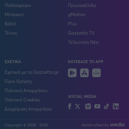
Ποδόσφαιρο
Πρωτοσέλιδα
Μπάσκετ
gMotion
Βόλεϊ
Plus
Τέννις
Gazzetta TV
Τελευταία Νέα
ΣΧΕΤΙΚΑ
ΚΑΤΕΒΑΣΕ ΤΟ APP
Android
IOS
Huawei
Σχετικά με το Gazzetta.gr
Όροι Χρήσης
Πολιτική Απορρήτου
SOCIAL MEDIA
Πολιτική Cookies
Facebook
Twitter
Instagram
YouTube
TikTok
Lin
Διαχείριση Απορρήτου
Copyright © 2008 - 2026
Handcrafted by
FOLLOW US