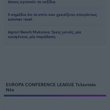
όσους αγαπούν τα ταξίδια
5 σημάδια ότι το σπίτι σου χρειάζεται επειγόντως
summer reset
Agrari Beach Mykonos: Τρεις γενιές, μία
οικογένεια, μία παράδοση
EUROPA CONFERENCE LEAGUE Τελευταία
Νέα