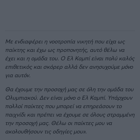
Με ενδιαφέρει η νοοτροπία νικητή που είχα ως
παίκτης και έχω ως προπονητής, αυτό θέλω να
έχει και η ομάδα του. Ο Ελ Καμπί είναι πολύ καλός
επιθετικός και σκόρερ αλλά δεν ανησυχούμε μόνο
για αυτόν.
Θα έχουμε την προσοχή μας σε όλη την ομάδα του
Ολυμπιακού. Δεν είναι μόνο ο Ελ Καμπί. Υπάρχουν
πολλοί παίκτες που μπορεί να επηρεάσουν το
παιχνίδι και πρέπει να έχουμε σε όλους στραμμένη
την προσοχή μας. Θέλω οι παίκτες μου να
ακολουθήσουν τις οδηγίες μου».