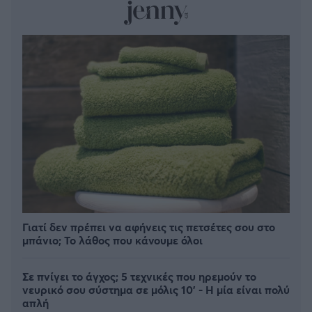
Γιατί δεν πρέπει να αφήνεις τις πετσέτες σου στο
μπάνιο; Το λάθος που κάνουμε όλοι
Σε πνίγει το άγχος; 5 τεχνικές που ηρεμούν το
νευρικό σου σύστημα σε μόλις 10' - Η μία είναι πολύ
απλή