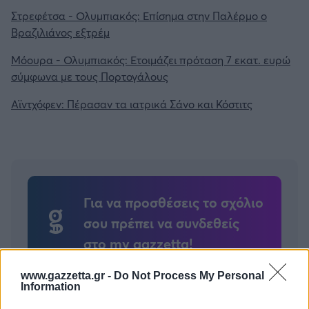
Στρεφέτσα - Ολυμπιακός: Επίσημα στην Παλέρμο ο
Βραζιλιάνος εξτρέμ
Μόουρα - Ολυμπιακός: Ετοιμάζει πρόταση 7 εκατ. ευρώ
σύμφωνα με τους Πορτογάλους
Αϊντχόφεν: Πέρασαν τα ιατρικά Σάνο και Κόστιτς
Για να προσθέσεις το σχόλιο
σου πρέπει να συνδεθείς
στο my gazzetta!
www.gazzetta.gr -
Do Not Process My Personal
Εγγραφή
Σύνδεση
Information