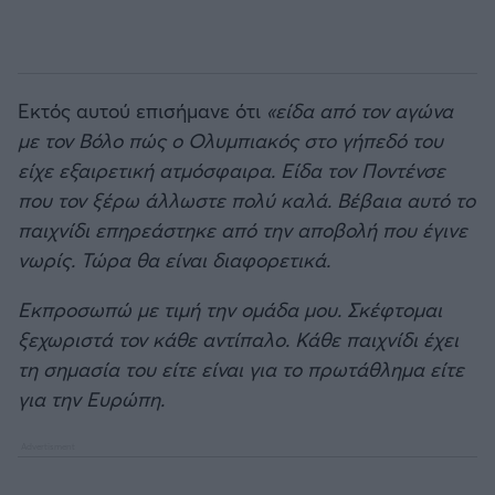
Εκτός αυτού επισήμανε ότι
«είδα από τον αγώνα
με τον Βόλο πώς ο Ολυμπιακός στο γήπεδό του
είχε εξαιρετική ατμόσφαιρα. Είδα τον Ποντένσε
που τον ξέρω άλλωστε πολύ καλά. Βέβαια αυτό το
παιχνίδι επηρεάστηκε από την αποβολή που έγινε
νωρίς. Τώρα θα είναι διαφορετικά.
Εκπροσωπώ με τιμή την ομάδα μου. Σκέφτομαι
ξεχωριστά τον κάθε αντίπαλο. Κάθε παιχνίδι έχει
τη σημασία του είτε είναι για το πρωτάθλημα είτε
για την Ευρώπη.