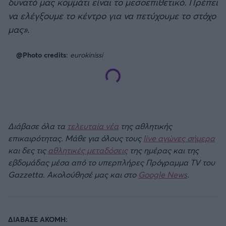
δυνατό μας κομμάτι είναι το μεσοεπιθετικό. Πρέπει
να ελέγξουμε το κέντρο για να πετύχουμε το στόχο
μας».
@Photo credits:
eurokinissi
Διάβασε όλα τα
τελευταία νέα
της αθλητικής
επικαιρότητας. Μάθε για όλους τους
live αγώνες σήμερα
και δες τις
αθλητικές μεταδόσεις
της ημέρας και της
εβδομάδας μέσα από το υπερπλήρες Πρόγραμμα TV του
Gazzetta. Ακολούθησέ μας και στο
Google News
.
ΔΙΑΒΑΣΕ ΑΚΟΜΗ: