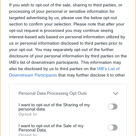
If you wish to opt-out of the sale, sharing to third parties, or
processing of your personal or sensitive information for
targeted advertising by us, please use the below opt-out
Συνδέσου και κάνε το πρώτο σχόλιο...
section to confirm your selection. Please note that after your
opt-out request is processed you may continue seeing
interest-based ads based on personal information utilized by
us or personal information disclosed to third parties prior to
your opt-out. You may separately opt-out of the further
disclosure of your personal information by third parties on the
BEST OF
INTERNET
IAB’s list of downstream participants. This information may
also be disclosed by us to third parties on the
IAB’s List of
Downstream Participants
that may further disclose it to other
third parties.
Please note that this website/app uses one or more Google
Personal Data Processing Opt Outs
services and may gather and store information including but
not limited to your visit or usage behaviour. You may click to
I want to opt-out of the Sharing of my
personal data.
grant or deny consent to Google and its third-party tags to
Opted In
use your data for below specified purposes in below Google
consent section.
I want to opt-out of the Sale of my
Personal Data.
Opted In