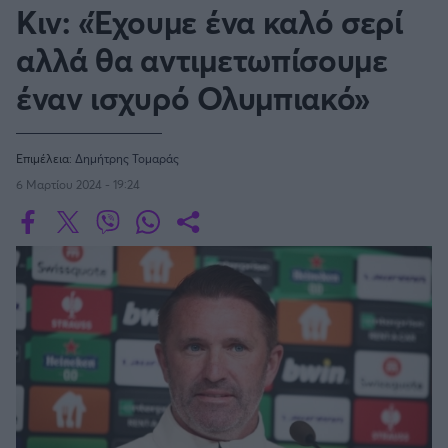
Οδηγός F1
CEV Cup
Τεχνολογία
Κιν: «Έχουμε ένα καλό σερί
Παναγιώτης Δαλαταριώφ
Κολύμβηση
ΑΘΛΗΤΙΚΕΣ ΜΕΤΑΔΟΣΕΙΣ
Bundesliga
EuroCup
GMotion WRC
SERIE A
Υγεία
Challenge Cup
αλλά θα αντιμετωπίσουμε
Ανδρέας Δημάτος
Μπιτς Βόλεϊ
Ligue 1
Mundobasket
GMotion MotoGP
LIVE SCORE
Showbiz
Αντώνης Καλκαβούρας
έναν ισχυρό Ολυμπιακό»
Κύπελλο Ιταλίας
Ιστιοπλοΐα
Basketaki
Εθνική Ελλάδος
GWOMEN
Αντώνης Καρπετόπουλος
Eurobasket
Κωπηλασία
Μουντιάλ 2026
Δημήτρης Κατσιώνης
LA LIGA
ΑΘΛΗΤΙΚΗ ΗΧΩ
Ξιφασκία
Επιμέλεια:
Δημήτρης Τομαράς
Wyscout Analysis
Γιώργος Κούβαρης
ΕΚΠΟΜΠΕΣ
Σκοποβολή
6 Μαρτίου 2024 - 19:24
Ευρώπη
COPA DEL REY
Κώστας Νικολακόπουλος
GALACTICOS BY INTERWETTEN
Κόσμος
Πάλη
ΟΜΑΔΕΣ
Γιάννης Πάλλας
GAZZ FLOOR BY NOVIBET
BUNDESLIGA
Νίκος Παπαδογιάννης
Τάε κβον ντο
ΑΕΚ
PODCASTS
POLE POSITION BY ALLWYN
Γιώργος Σακελλαρίου
Τζούντο
ΣΠΛΙΤ
LIGUE 1
OLD SCHOOL
GAZZETTA ACTS
Γιάννης Σερέτης
Ολυμπιακός
Πινγκ - πονγκ
Transfer Stories
ΜΕΤΑΒΙΒΑΣΗ BY NOVIBET
Gazzetta For Her
Σταύρος Σουντουλίδης
GAZZETTA SPECIALS
gMotion
SüPER LIG
Μαχητικά Αθλήματα
Θέμα Ισότητας
Δημήτρης Τομαράς
ΠΑΟΚ
Unique
Πυγμαχία
Για τον Αλέξανδρο
Γιώργος Τσακίρης
Wyscout Analysis
PREMIER LEAGUE Ρωσίας
Άρση Βαρών
#GiatonAlki
Παναθηναϊκός
Μιχάλης Τσαμπάς
InStat Analysis