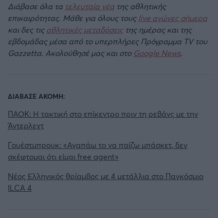
Διάβασε όλα τα
τελευταία νέα
της αθλητικής
επικαιρότητας. Μάθε για όλους τους
live αγώνες σήμερα
και δες τις
αθλητικές μεταδόσεις
της ημέρας και της
εβδομάδας μέσα από το υπερπλήρες Πρόγραμμα TV του
Gazzetta. Ακολούθησέ μας και στο
Google News
.
ΔΙΑΒΑΣΕ ΑΚΟΜΗ:
ΠΑΟΚ: Η τακτική στο επίκεντρο πριν τη ρεβάνς με την
Άντερλεχτ
Γουέστμπρουκ: «Αγαπάω το να παίζω μπάσκετ, δεν
σκέφτομαι ότι είμαι free agent»
Νέος Ελληνικός θρίαμβος με 4 μετάλλια στο Παγκόσμιο
ILCA 4