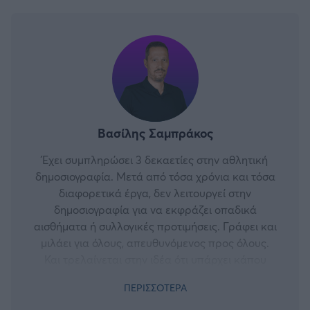
Βασίλης Σαμπράκος
Έχει συμπληρώσει 3 δεκαετίες στην αθλητική
δημοσιογραφία. Μετά από τόσα χρόνια και τόσα
διαφορετικά έργα, δεν λειτουργεί στην
δημοσιογραφία για να εκφράζει οπαδικά
αισθήματα ή συλλογικές προτιμήσεις. Γράφει και
μιλάει για όλους, απευθυνόμενος προς όλους.
Και τρελαίνεται στην ιδέα ότι υπάρχει κάπου
ένας άνθρωπος, μια μέθοδος ή ένα εργαλείο
ΠΕΡΙΣΣΟΤΕΡΑ
που θα τον βοηθήσει να κατανοήσει καλύτερα
και βαθύτερα το ποδόσφαιρο. Πάνω από όλα, ο