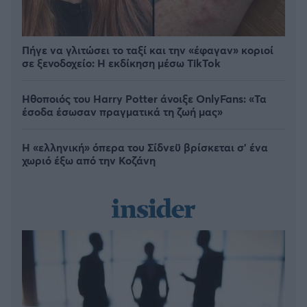
Πήγε να γλιτώσει το ταξί και την «έφαγαν» κοριοί
σε ξενοδοχείο: H εκδίκηση μέσω TikTok
Ηθοποιός του Harry Potter άνοιξε OnlyFans: «Τα
έσοδα έσωσαν πραγματικά τη ζωή μας»
Η «ελληνική» όπερα του Σίδνεϋ βρίσκεται σ' ένα
χωριό έξω από την Κοζάνη