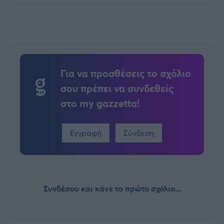
Βασίλης Σαμπράκος συστήνεται ως ο
συγγραφέας του “Εξηγώντας το θαύμα” ή “The
Miracle 2004”, ενός βιβλίου που έφτασε να
σταθεί ανάμεσα στα καλύτερα ποδοσφαιρικά
βιβλία του 2022 στην Αγγλία.
Για να προσθέσεις το σχόλιο
σου πρέπει να συνδεθείς
στο my gazzetta!
Εγγραφή
Σύνδεση
Συνδέσου και κάνε το πρώτο σχόλιο...