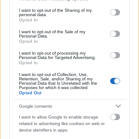
services and may gather and store information including but
not limited to your visit or usage behaviour. You may click to
I want to opt-out of the Sharing of my
personal data.
grant or deny consent to Google and its third-party tags to
Opted In
use your data for below specified purposes in below Google
consent section.
I want to opt-out of the Sale of my
Personal Data.
Opted In
I want to opt-out of processing my
Personal Data for Targeted Advertising.
Opted In
I want to opt-out of Collection, Use,
Retention, Sale, and/or Sharing of my
Personal Data that Is Unrelated with the
Purposes for which it was collected.
Opted Out
Google consents
Αν ο Ρανιέρι είχε προλάβει να μάθει ελληνικά ή
I want to allow Google to enable storage
είχε προσλάβει έναν γνώστη της ελληνικής
related to advertising like cookies on web or
γλώσσας για να τον βοηθήσει να γκουγκλάρει το
device identifiers in apps.
“Γιώργος Σαρρής” αλλά και τα υπόλοιπα ονόματα