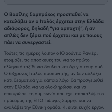
Η μητρότητα στον πάγκο
Δημήτρης Τσορμπατζόγλου
Συνεντεύξεις
Άρης
Μεγάλη μου Αγάπη
Ο Βασίλης Σαμπράκος προσπαθεί να
Μια Ιστορία από την Πόλη
καταλάβει αν ο Ιταλός έρχεται στην Ελλάδα
Λεβαδειακός
αδιάφορος, δηλαδή “για αρπαχτή”, ή αν
απλώς δεν ξέρει πού έρχεται και με ποιους
ΟΦΗ
πάει να συνεργαστεί.
Βόλος
Τούτες τις ημέρες λοιπόν ο Κλαούντιο Ρανιέρι
ετοιμάζει τις αποσκευές του για το πρώτο
Ατρόμητος Αθηνών
ελληνικό ταξίδι για δουλειά και όχι για τουρισμό.
Ο 63χρονος Ιταλός προπονητής, αν δεν αλλάξει
Κηφισιά
κάτι θεαματικά για κάποιο λόγο, θα προσγειωθεί
στην Ελλάδα για να ολοκληρώσει και να
Αστέρας Τρίπολης
επικυρώσει τη συμφωνία που έχει αποκαλύψει ο
πρόεδρος της ΕΠΟ Γιώργος Σαρρής και να
Παναιτωλικός
αναλάβει την Εθνική ομάδα. Κι είναι ευχής έργον,