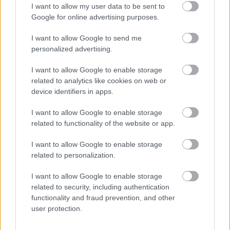
I want to allow my user data to be sent to
των νέων συνεργατών του στην ΕΠΟ.
Google for online advertising purposes.
Αν ο Ρανιέρι μιλούσε με τον Φερνάντο Σάντος για
I want to allow Google to send me
την εμπειρία του των τελευταίων 60 ημερών του
personalized advertising.
στον εθνικό πάγκο.
I want to allow Google to enable storage
related to analytics like cookies on web or
Αν ο Ρανιέρι μπορούσε να διαβάσει/ενημερωθεί
device identifiers in apps.
σχετικά με τους κινδύνους που αντιμετωπίζει το
ερχόμενο ελληνικό πρωτάθλημα να ανατιναχθεί
I want to allow Google to enable storage
related to functionality of the website or app.
προτού καλά καλά αρχίσει.
I want to allow Google to enable storage
related to personalization.
I want to allow Google to enable storage
related to security, including authentication
functionality and fraud prevention, and other
user protection.