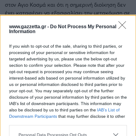
στον Αγιο Κοσμά και ότι η σημερινή διοίκηση δεν
έχει καταφέρει να εξασφαλίσει την μετακόμιση σε
άλλο, σύγχρονο προπονητικό κέντρο.
www.gazzetta.gr -
Do Not Process My Personal
Information
Αν ο Ρανιέρι ήξερε ότι η ίδια διοίκηση ετοιμαζόταν
να προσλάβει τον Ταρντέλι.
If you wish to opt-out of the sale, sharing to third parties, or
processing of your personal or sensitive information for
targeted advertising by us, please use the below opt-out
section to confirm your selection. Please note that after your
opt-out request is processed you may continue seeing
interest-based ads based on personal information utilized by
us or personal information disclosed to third parties prior to
your opt-out. You may separately opt-out of the further
disclosure of your personal information by third parties on the
IAB’s list of downstream participants. This information may
also be disclosed by us to third parties on the
IAB’s List of
Downstream Participants
that may further disclose it to other
third parties.
Please note that this website/app uses one or more Google
Personal Data Processing Opt Outs