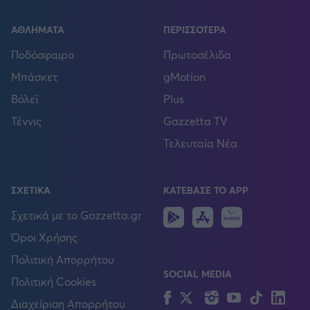
ΑΘΛΗΜΑΤΑ
ΠΕΡΙΣΣΟΤΕΡΑ
Ποδόσφαιρο
Πρωτοσέλιδα
Μπάσκετ
gMotion
Βόλεϊ
Plus
Τέννις
Gazzetta TV
Τελευταία Νέα
ΣΧΕΤΙΚΑ
ΚΑΤΕΒΑΣΕ ΤΟ APP
Android
IOS
Huawei
Σχετικά με το Gazzetta.gr
Όροι Χρήσης
Πολιτική Απορρήτου
SOCIAL MEDIA
Πολιτική Cookies
Facebook
Twitter
Instagram
YouTube
TikTok
Lin
Διαχείριση Απορρήτου