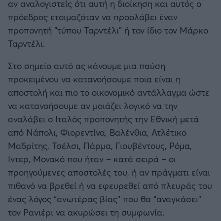
αν αναλογιστείς ότι αυτή η διοίκηση και αυτός ο
Καλαμάτα
πρόεδρος ετοιμαζόταν να προσλάβει έναν
προπονητή “τύπου Ταρντέλι” ή τον ίδιο τον Μάρκο
Ηρακλής
Ταρντέλι.
Μπαρτσελόνα
Στο σημείο αυτό ας κάνουμε μια παύση
προκειμένου να κατανοήσουμε ποια είναι η
Ρεάλ Μαδρίτης
αποστολή και πιο το οικονομικό αντάλλαγμα ώστε
να κατανοήσουμε αν μοιάζει λογικό να την
Ατλέτικο Μαδρίτης
αναλάβει ο Ιταλός προπονητής την Εθνική μετά
από Νάπολι, Φιορεντίνα, Βαλένθια, Ατλέτικο
Μάντσεστερ Γιουνάιτεντ
Μαδρίτης, Τσέλσι, Πάρμα, Γιουβέντους, Ρόμα,
Ιντερ, Μονακό που ήταν – κατά σειρά – οι
Μάντσεστερ Σίτι
προηγούμενες αποστολές του, ή αν πράγματι είναι
πιθανό να βρεθεί ή να εφευρεθεί από πλευράς του
Λίβερπουλ
ένας λόγος “ανωτέρας βίας” που θα “αναγκάσει”
τον Ρανιέρι να ακυρώσει τη συμφωνία.
Τσέλσι