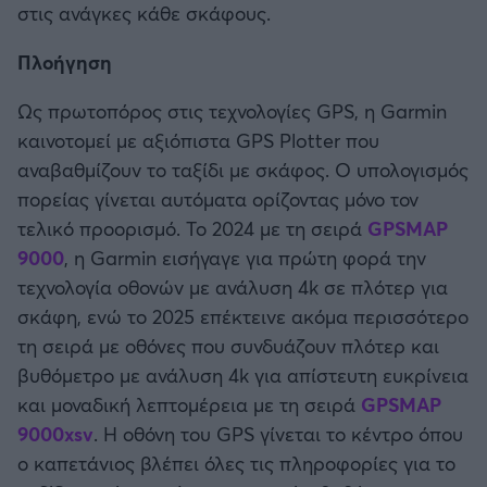
στις ανάγκες κάθε σκάφους.
Καλαμάτα
Πλοήγηση
Ηρακλής
Ως πρωτοπόρος στις τεχνολογίες GPS, η Garmin
Μπαρτσελόνα
καινοτομεί με αξιόπιστα GPS Plotter που
αναβαθμίζουν το ταξίδι με σκάφος. Ο υπολογισμός
Ρεάλ Μαδρίτης
πορείας γίνεται αυτόματα ορίζοντας μόνο τον
τελικό προορισμό. Το 2024 με τη σειρά
GPSMAP
Ατλέτικο Μαδρίτης
9000
, η Garmin εισήγαγε για πρώτη φορά την
τεχνολογία οθονών με ανάλυση 4k σε πλότερ για
Μάντσεστερ Γιουνάιτεντ
σκάφη, ενώ το 2025 επέκτεινε ακόμα περισσότερο
τη σειρά με οθόνες που συνδυάζουν πλότερ και
Μάντσεστερ Σίτι
βυθόμετρο με ανάλυση 4k για απίστευτη ευκρίνεια
και μοναδική λεπτομέρεια με τη σειρά
GPSMAP
Λίβερπουλ
9000xsv
. Η οθόνη του GPS γίνεται το κέντρο όπου
ο καπετάνιος βλέπει όλες τις πληροφορίες για το
Τσέλσι