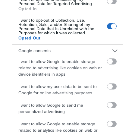
Personal Data for Targeted Advertising.
έκθεση Ναυτικό Σαλόνι Αθηνών στο Metropolitan
Opted In
Expo, 3 με 7 Δεκεμβρίου, Αίθουσα 2 – Περίπτερο
I want to opt-out of Collection, Use,
2.
Retention, Sale, and/or Sharing of my
Personal Data that Is Unrelated with the
Purposes for which it was collected.
Opted Out
ΔΙΑΒΑΣΕ ΑΚΟΜΗ:
Google consents
Το εγκαταλελειμμένο χωριό στην Κρήτη που μοιάζει με
I want to allow Google to enable storage
την «χαμένη Ατλαντίδα»
related to advertising like cookies on web or
device identifiers in apps.
Το πιο συχνό παράπονο των γυναικών για τον σύντροφό
I want to allow my user data to be sent to
τους στις διακοπές
Google for online advertising purposes.
Τι δώρο παίρνουμε όταν μας καλούν σε εξοχικό το
I want to allow Google to send me
καλοκαίρι;
personalized advertising.
I want to allow Google to enable storage
related to analytics like cookies on web or
Tags: