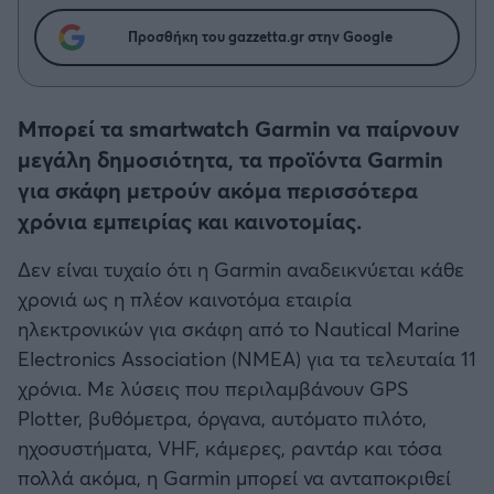
Η μητρότητα στον πάγκο
Δημήτρης Τσορμπατζόγλου
Συνεντεύξεις
Άρης
Προσθήκη του gazzetta.gr στην Google
Μεγάλη μου Αγάπη
Μια Ιστορία από την Πόλη
Λεβαδειακός
Μπορεί τα smartwatch Garmin να παίρνουν
ΟΦΗ
μεγάλη δημοσιότητα, τα προϊόντα Garmin
για σκάφη μετρούν ακόμα περισσότερα
Βόλος
χρόνια εμπειρίας και καινοτομίας.
Δεν είναι τυχαίο ότι η Garmin αναδεικνύεται κάθε
Ατρόμητος Αθηνών
χρονιά ως η πλέον καινοτόμα εταιρία
ηλεκτρονικών για σκάφη από το Nautical Marine
Κηφισιά
Electronics Association (NMEA) για τα τελευταία 11
χρόνια. Με λύσεις που περιλαμβάνουν GPS
Αστέρας Τρίπολης
Plotter, βυθόμετρα, όργανα, αυτόματο πιλότο,
ηχοσυστήματα, VHF, κάμερες, ραντάρ και τόσα
Παναιτωλικός
πολλά ακόμα, η Garmin μπορεί να ανταποκριθεί