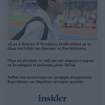
«Ω ρε τι έκανε»: Ο Τεντόγλου έπαθε πλάκα με το
άλμα του Ίνζολι και διέκοψε τις live δηλώσεις
Πήγε να γλιτώσει το ταξί και την «έφαγαν» κοριοί
σε ξενοδοχείο: H εκδίκηση μέσω TikTok
Selfies στο αυτοκίνητο και τρυφερά στιγμιότυπα:
Καρντάσιαν και Χάμιλτον «άναψαν φωτιές»