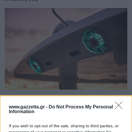
Ψυχαγωγία στο σκάφος
www.gazzetta.gr -
Do Not Process My Personal
Information
Κάτω από την ομπρέλα της Garmin βρίσκονται οι
δύο κορυφαίες εταιρίες για την ψυχαγωγία στην
If you wish to opt-out of the sale, sharing to third parties, or
θάλασσα: η Fusion και η JL. Αναβαθμίστε την
processing of your personal or sensitive information for