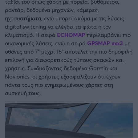
ταξίδι του όπως χάρτη με πορεία, βυθόμετρο,
ραντάρ, δεδομένα μηχανών, κάμερες,
Άρσεναλ
ηχοσυστήματα, ενώ μπορεί ακόμα με τις λύσεις
digital switching να ελέγξει τα φώτα ή τον
Γιουβέντους
κλιματισμό. Η σειρά
ECHOMAP
περιλαμβάνει πιο
οικονομικές λύσεις, ενώ η σειρά
GPSMAP xxx3
με
Μίλαν
οθόνες από 7” μέχρι 16” αποτελεί την πιο δημοφιλή
επιλογή για διαφορετικούς τύπους σκαφών και
Ίντερ
χρήσεις. Συνδυάζοντας δεδομένα Garmin και
Navionics, οι χρήστες εξασφαλίζουν ότι έχουν
Μπάγερν Μονάχου
πάντα τους πιο ενημερωμένους χάρτες στη
συσκευή τους.
Παρί Σεν Ζερμέν