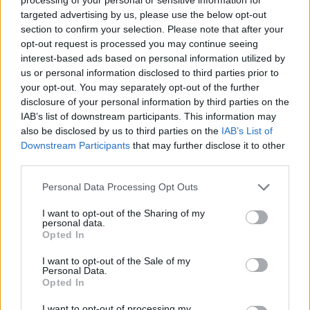
εμπειρία σας στο σκάφος με
στέρεο
,
ενισχυτές
,
targeted advertising by us, please use the below opt-out
section to confirm your selection. Please note that after your
ηχεία και subwoofe
r που κάνουν κάθε στιγμή
opt-out request is processed you may continue seeing
μοναδική. Οι πατενταρισμένες τεχνολογίες που
interest-based ads based on personal information utilized by
συγκεντρώνονται σε αυτά τα προϊόντα σας
us or personal information disclosed to third parties prior to
επιτρέπουν να κάνετε streaming από διαφορετικά
your opt-out. You may separately opt-out of the further
disclosure of your personal information by third parties on the
μέσα και να ακούτε ξεκάθαρο ήχο σε όλες τις
IAB’s list of downstream participants. This information may
εντάσεις, χωρίς παραμόρφωση, με επιλογές για
also be disclosed by us to third parties on the
IAB’s List of
διαφορετικές ζώνες. Επιλέξτε για τα ηχεία σας
Downstream Participants
that may further disclose it to other
third parties.
κλασσική ή σπορ εμφάνιση με ή χωρίς φωτισμό
LED και απογειώστε κάθε ταξίδι. Είτε ταξιδεύετε
Please note that this website/app uses one or more Google
Personal Data Processing Opt Outs
με φίλους ή την οικογένειά σας, είτε ψαρεύετε,
services and may gather and store information including but
not limited to your visit or usage behaviour. You may click to
I want to opt-out of the Sharing of my
είτε κάνετε θαλάσσια σπορ με το σκάφος σας,
personal data.
grant or deny consent to Google and its third-party tags to
Opted In
υπάρχουν επιλογές για να απολαμβάνετε την
use your data for below specified purposes in below Google
αγαπημένη σας μουσική.
consent section.
I want to opt-out of the Sale of my
Personal Data.
Opted In
Αν θέλετε να δείτε όλες τις καινούριες τεχνολογίες
Garmin
, δεν έχετε παρά να επισκεφτείτε την
I want to opt-out of processing my