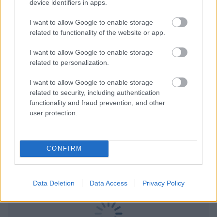
ΔΕΛΤΙΟ ΤΥΠΟΥ
device identifiers in apps.
I want to allow Google to enable storage
related to functionality of the website or app.
I want to allow Google to enable storage
related to personalization.
Για να προσθέσεις το σχόλιο
σου πρέπει να συνδεθείς
I want to allow Google to enable storage
related to security, including authentication
στο my gazzetta!
functionality and fraud prevention, and other
user protection.
Εγγραφή
Σύνδεση
CONFIRM
Data Deletion
Data Access
Privacy Policy