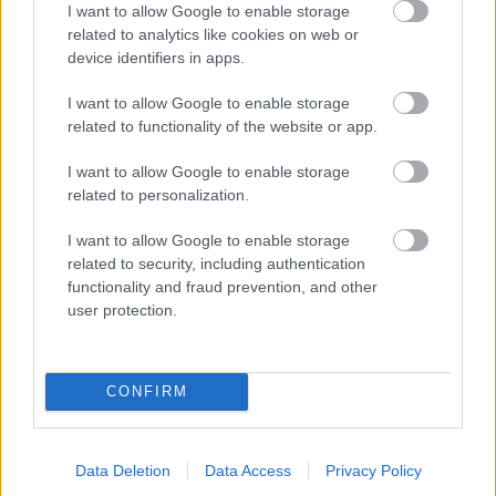
προφορικότητα, αν και έχουμε γραπτό λόγο,
I want to allow Google to enable storage
related to analytics like cookies on web or
περνάει στο βιβλίο και δίνει τον τόνο αυτών που
device identifiers in apps.
κάποτε υπήρξαν και υπάρχουν. Η αίσθηση του
στούντιο, της συνομιλίας, κυριαρχεί. Οι
Ναυσικά
I want to allow Google to enable storage
related to functionality of the website or app.
Γεραμάνη, Μαριάννα Τζιαντζή
συνθέτουν ένα
κολάζ οπτικών, ακουστικών, συναισθηματικών
I want to allow Google to enable storage
στιγμών και στην ουσία συνεχίζουν από κει που το
related to personalization.
άφησε ο
Πάνος Γεραμάνης
: Οι
λαϊκοί βάρδο
ι
I want to allow Google to enable storage
συνεχίζουν να μιλάνε και να παίζουν για μας.
related to security, including authentication
functionality and fraud prevention, and other
@Photo credits:
eurokinissi
user protection.
CONFIRM
ΔΙΑΒΑΣΕ ΑΚΟΜΗ:
Ironman Αγάπης: Μια διαδρομή σε σχήμα καρδιάς για τη
συμπερίληψη
Data Deletion
Data Access
Privacy Policy