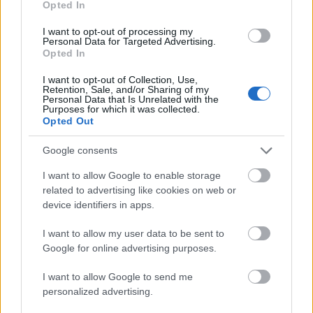
που είχε με πάρα πολλούς εκπροσώπους του
Opted In
λαϊκού τραγουδιού. Και δεν ήταν μόνο οι γνωστοί,
I want to opt-out of processing my
οι φημισμένοι. Όχι. Ο
Γεραμάνης
έδινε χώρο σε
Personal Data for Targeted Advertising.
Opted In
όλους. Στους λιγότερο γνωστούς, στους
ξεχασμένους, στους αφανείς… Η παρούσα
I want to opt-out of Collection, Use,
Retention, Sale, and/or Sharing of my
έκδοση, λοιπόν, είναι μια
ανθολόγηση
, μια επιλογή
Personal Data that Is Unrelated with the
Purposes for which it was collected.
από τα λόγια τους και μας μεταφέρεται όσο πιο
Opted Out
πιστά γίνεται.
Το βιβλίο χωρίζεται σε
13 ενότητες
: «Της φτώχειας
Google consents
τα παιδιά». «Η διασκέδαση, τα μαγαζιά». «Για το
I want to allow Google to enable storage
μπουζούκι και άλλα όργανα». «Φωνοληψίες».
related to advertising like cookies on web or
device identifiers in apps.
«Πανηγύρια». «Αμερική, περιοδείες στο
εξωτερικό». «Γνώμες για παλιούς και νέους
I want to allow my user data to be sent to
καλλιτέχνες». «Οι πλούσιοι ξεφαντώνουν».
Google for online advertising purposes.
«Γυναίκες στο πάλκο». «Τις πταίει;». «Οι
I want to allow Google to send me
ξεχασμένοι, οι αδικημένοι». «Κάποιος να με
personalized advertising.
ανακαλύψει». «Μικρές ιστορίες». Η