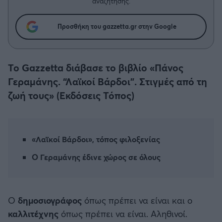
Η μητρότητα στον πάγκο
αναζήτησης.
Δημήτρης Τσορμπατζόγλου
Συνεντεύξεις
Άρης
Μεγάλη μου Αγάπη
Προσθήκη του gazzetta.gr στην Google
Μια Ιστορία από την Πόλη
Λεβαδειακός
Το Gazzetta διάβασε το βιβλίο «Πάνος
ΟΦΗ
Γεραμάνης. “Λαϊκοί Βάρδοι”. Στιγμές από τη
ζωή τους» (Εκδόσεις Τόπος)
Βόλος
Ατρόμητος Αθηνών
«Λαϊκοί Βάρδοι», τόπος φιλοξενίας
Κηφισιά
Ο Γεραμάνης έδινε χώρος σε όλους
Αστέρας Τρίπολης
Ο
δημοσιογράφος
όπως πρέπει να είναι και ο
Παναιτωλικός
καλλιτέχνης
όπως πρέπει να είναι. Αληθινοί.