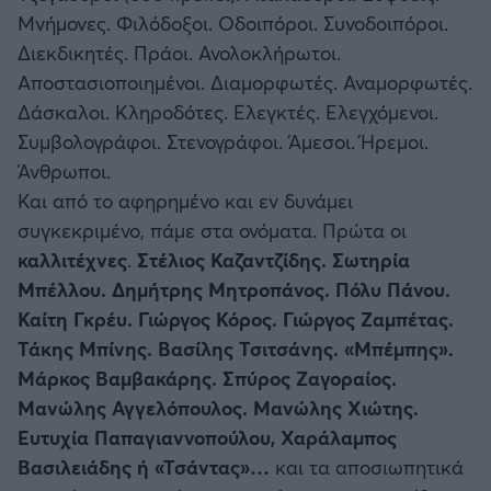
Μνήμονες. Φιλόδοξοι. Οδοιπόροι. Συνοδοιπόροι.
Διεκδικητές. Πράοι. Ανολοκλήρωτοι.
Άρσεναλ
Αποστασιοποιημένοι. Διαμορφωτές. Αναμορφωτές.
Δάσκαλοι. Κληροδότες. Ελεγκτές. Ελεγχόμενοι.
Γιουβέντους
Συμβολογράφοι. Στενογράφοι. Άμεσοι. Ήρεμοι.
Άνθρωποι.
Μίλαν
Και από το αφηρημένο και εν δυνάμει
συγκεκριμένο, πάμε στα ονόματα. Πρώτα οι
Ίντερ
καλλιτέχνες
.
Στέλιος Καζαντζίδης. Σωτηρία
Μπέλλου. Δημήτρης Μητροπάνος. Πόλυ Πάνου.
Μπάγερν Μονάχου
Καίτη Γκρέυ. Γιώργος Κόρος. Γιώργος Ζαμπέτας.
Τάκης Μπίνης. Βασίλης Τσιτσάνης. «Μπέμπης».
Παρί Σεν Ζερμέν
Μάρκος Βαμβακάρης. Σπύρος Ζαγοραίος.
Μανώλης Αγγελόπουλος. Μανώλης Χιώτης.
Ευτυχία Παπαγιαννοπούλου, Χαράλαμπος
Βασιλειάδης ή «Τσάντας»…
και τα αποσιωπητικά