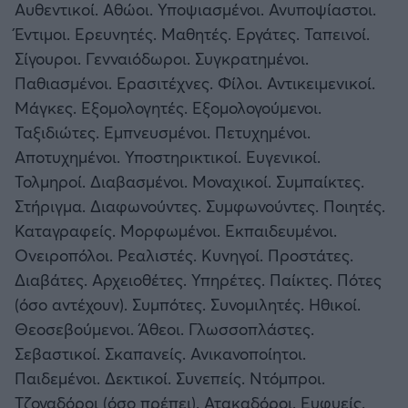
Αυθεντικοί. Αθώοι. Υποψιασμένοι. Ανυποψίαστοι.
Καλαμάτα
Έντιμοι. Ερευνητές. Μαθητές. Εργάτες. Ταπεινοί.
Σίγουροι. Γενναιόδωροι. Συγκρατημένοι.
Ηρακλής
Παθιασμένοι. Ερασιτέχνες. Φίλοι. Αντικειμενικοί.
Μάγκες. Εξομολογητές. Εξομολογούμενοι.
Μπαρτσελόνα
Ταξιδιώτες. Εμπνευσμένοι. Πετυχημένοι.
Αποτυχημένοι. Υποστηρικτικοί. Ευγενικοί.
Ρεάλ Μαδρίτης
Τολμηροί. Διαβασμένοι. Μοναχικοί. Συμπαίκτες.
Στήριγμα. Διαφωνούντες. Συμφωνούντες. Ποιητές.
Ατλέτικο Μαδρίτης
Καταγραφείς. Μορφωμένοι. Εκπαιδευμένοι.
Ονειροπόλοι. Ρεαλιστές. Κυνηγοί. Προστάτες.
Μάντσεστερ Γιουνάιτεντ
Διαβάτες. Αρχειοθέτες. Υπηρέτες. Παίκτες. Πότες
(όσο αντέχουν). Συμπότες. Συνομιλητές. Ηθικοί.
Μάντσεστερ Σίτι
Θεοσεβούμενοι. Άθεοι. Γλωσσοπλάστες.
Σεβαστικοί. Σκαπανείς. Ανικανοποίητοι.
Λίβερπουλ
Παιδεμένοι. Δεκτικοί. Συνεπείς. Ντόμπροι.
Τζογαδόροι (όσο πρέπει). Ατακαδόροι. Ευφυείς.
Τσέλσι