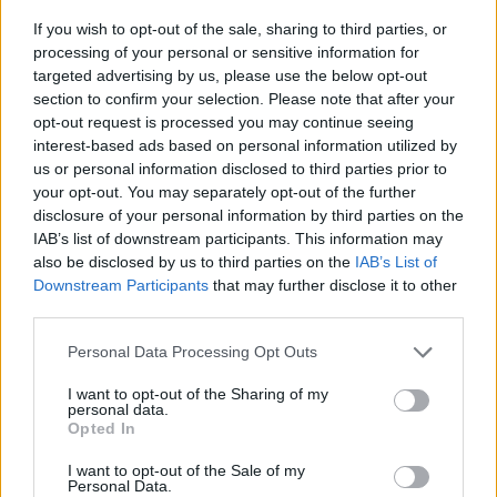
If you wish to opt-out of the sale, sharing to third parties, or
processing of your personal or sensitive information for
targeted advertising by us, please use the below opt-out
section to confirm your selection. Please note that after your
opt-out request is processed you may continue seeing
Ο Γεραμάνης έδινε χώρος σε όλους
interest-based ads based on personal information utilized by
us or personal information disclosed to third parties prior to
your opt-out. You may separately opt-out of the further
Το βιβλίο φέρει τη φροντίδα της
Ναυσικάς
disclosure of your personal information by third parties on the
Γεραμάνη και της Μαριάννας Τζιαντζή
. Η
IAB’s list of downstream participants. This information may
εισαγωγή, τα κείμενα, οι σημειώσεις, η επιμέλεια
also be disclosed by us to third parties on the
IAB’s List of
της έκδοσης τους ανήκουν και διαμορφώνουν το
Downstream Participants
that may further disclose it to other
third parties.
πλαίσιο στο οποίο τοποθετείται η εποχή
«Γεραμάνη»
. Ο αείμνηστος δημοσιογράφος
Please note that this website/app uses one or more Google
Personal Data Processing Opt Outs
services and may gather and store information including but
κατάφερε να φτιάξει έναν τόπο μες τον τόπο και
not limited to your visit or usage behaviour. You may click to
I want to opt-out of the Sharing of my
να ορίσει ένα σημαντικό κομμάτι της πολιτιστικής,
personal data.
grant or deny consent to Google and its third-party tags to
Opted In
κοινωνικής, ζωής μας. Αυτό φυσικά έγινε μέσα
use your data for below specified purposes in below Google
consent section.
από τη συνέντευξη και την ουσιαστική διαλεκτική
I want to opt-out of the Sale of my
Personal Data.