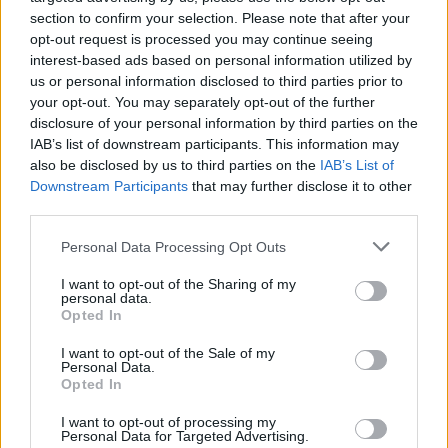
section to confirm your selection. Please note that after your
opt-out request is processed you may continue seeing
interest-based ads based on personal information utilized by
us or personal information disclosed to third parties prior to
your opt-out. You may separately opt-out of the further
Στον τομέα της μετάφρασης και της τεχνητής
disclosure of your personal information by third parties on the
IAB’s list of downstream participants. This information may
νοημοσύνης Apple Intelligence, η ενημέρωση
also be disclosed by us to third parties on the
IAB’s List of
επεκτείνει την υποστήριξη σε περισσότερες
Downstream Participants
that may further disclose it to other
γλώσσες, όπως τα κινεζικά (απλοποιημένα και
third parties.
παραδοσιακά), ιταλικά, ιαπωνικά και κορεατικά,
Please note that this website/app uses one or more Google
Personal Data Processing Opt Outs
καθώς και άλλες ευρωπαϊκές γλώσσες,
services and may gather and store information including but
not limited to your visit or usage behaviour. You may click to
I want to opt-out of the Sharing of my
βελτιώνοντας τη δυνατότητα ζωντανής
personal data.
grant or deny consent to Google and its third-party tags to
μετάφρασης μέσω AirPods. Για τους χρήστες iPad,
Opted In
use your data for below specified purposes in below Google
έχει επανέλθει η λειτουργία Slide Over με
consent section.
I want to opt-out of the Sale of my
βελτιώσεις στην πολυδιεργασία, επιτρέποντας την
Personal Data.
Opted In
αναδιάταξη και το μέγεθος των παραθύρων
εφαρμογών.
I want to opt-out of processing my
Personal Data for Targeted Advertising.