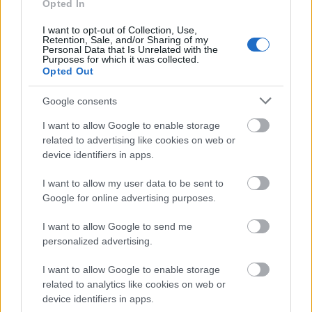
Opted In
Τέλος, σε επίπεδο ήχου παρατηρούνται βελτιώσεις
I want to opt-out of Collection, Use,
στην ποιότητα του FaceTime σε συνθήκες χαμηλού
Retention, Sale, and/or Sharing of my
εύρους ζώνης, ενώ η εφαρμογή Fitness αποκτά τη
Personal Data that Is Unrelated with the
Purposes for which it was collected.
δυνατότητα χειροκίνητης καταγραφής
Opted Out
προπονήσεων. Αυτές οι ενημερώσεις
Google consents
συνοδεύονται από διορθώσεις σφαλμάτων και
βελτιώσεις απόδοσης, προσφέροντας μια πιο
I want to allow Google to enable storage
related to advertising like cookies on web or
έξυπνη και εξατομικευμένη εμπειρία χρήσης σε
device identifiers in apps.
όλο το οικοσύστημα της Apple.
I want to allow my user data to be sent to
Google for online advertising purposes.
I want to allow Google to send me
personalized advertising.
I want to allow Google to enable storage
related to analytics like cookies on web or
device identifiers in apps.