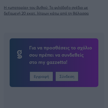
Η «μπαταρία» του βυθού: Το φιλόδοξο σχέδιο με
δεξαμενή 20 εκατ. λίτρων κάτω από τη θάλασσα
Για να προσθέσεις το σχόλιο
σου πρέπει να συνδεθείς
στο my gazzetta!
Εγγραφή
Σύνδεση