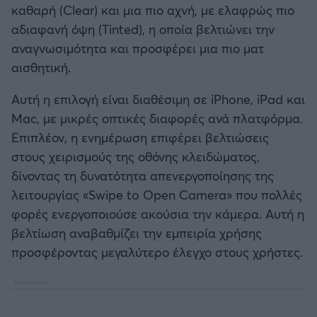
καθαρή (Clear) και μια πιο αχνή, με ελαφρώς πιο
Καλαμάτα
αδιαφανή όψη (Tinted), η οποία βελτιώνει την
αναγνωσιμότητα και προσφέρει μια πιο ματ
Ηρακλής
αισθητική.
Μπαρτσελόνα
Αυτή η επιλογή είναι διαθέσιμη σε iPhone, iPad και
Mac, με μικρές οπτικές διαφορές ανά πλατφόρμα.
Ρεάλ Μαδρίτης
Επιπλέον, η ενημέρωση επιφέρει βελτιώσεις
στους χειρισμούς της οθόνης κλειδώματος,
Ατλέτικο Μαδρίτης
δίνοντας τη δυνατότητα απενεργοποίησης της
λειτουργίας «Swipe to Open Camera» που πολλές
Μάντσεστερ Γιουνάιτεντ
φορές ενεργοποιούσε ακούσια την κάμερα. Αυτή η
βελτίωση αναβαθμίζει την εμπειρία χρήσης
Μάντσεστερ Σίτι
προσφέροντας μεγαλύτερο έλεγχο στους χρήστες.
Λίβερπουλ
Τσέλσι