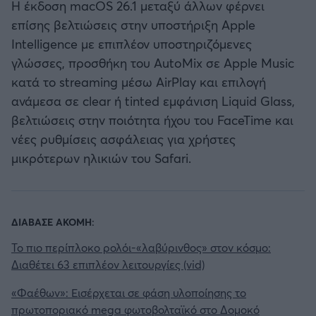
Η έκδοση macOS 26.1 μεταξύ άλλων φέρνει
επίσης βελτιώσεις στην υποστήριξη Apple
Intelligence με επιπλέον υποστηριζόμενες
γλώσσες, προσθήκη του AutoMix σε Apple Music
κατά το streaming μέσω AirPlay και επιλογή
ανάμεσα σε clear ή tinted εμφάνιση Liquid Glass,
βελτιώσεις στην ποιότητα ήχου του FaceTime και
νέες ρυθμίσεις ασφάλειας για χρήστες
μικρότερων ηλικιών του Safari.
ΔΙΑΒΑΣΕ ΑΚΟΜΗ:
Το πιο περίπλοκο ρολόι-«λαβύρινθος» στον κόσμο:
Διαθέτει 63 επιπλέον λειτουργίες (vid)
«Φαέθων»: Εισέρχεται σε φάση υλοποίησης το
πρωτοποριακό mega φωτοβολταϊκό στο Δομοκό