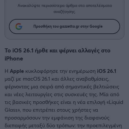
Η μητρότητα στον πάγκο
Δημήτρης Τσορμπατζόγλου
Συνεντεύξεις
Ανακαλύψτε περισσότερα άρθρα στα αποτελέσματα
Άρης
αναζήτησης.
Μεγάλη μου Αγάπη
Μια Ιστορία από την Πόλη
Λεβαδειακός
Προσθήκη του gazzetta.gr στην Google
ΟΦΗ
To iOS 26.1 ήρθε και φέρνει αλλαγές στο
Βόλος
iPhone
Η
Apple
κυκλοφόρησε την ενημέρωση
iOS 26.1
Ατρόμητος Αθηνών
μαζί με macOS 26.1 και άλλες αναβαθμίσεις,
φέρνοντας μια σειρά από σημαντικές βελτιώσεις
Κηφισιά
και νέες λειτουργίες στις συσκευές της. Μία από
τις βασικές προσθήκες είναι η νέα επιλογή «Liquid
Αστέρας Τρίπολης
Glass», που επιτρέπει στους χρήστες να
προσαρμόσουν την εμφάνιση της διαφανούς
Παναιτωλικός
διεπαφής μεταξύ δύο τρόπων: την προεπιλεγμένη