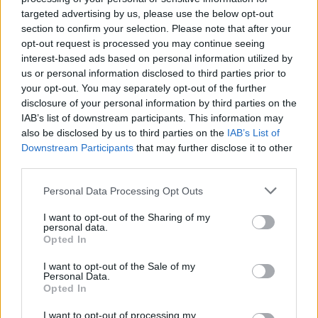
targeted advertising by us, please use the below opt-out
section to confirm your selection. Please note that after your
opt-out request is processed you may continue seeing
interest-based ads based on personal information utilized by
us or personal information disclosed to third parties prior to
your opt-out. You may separately opt-out of the further
Ίσως το αστέρι της αναρρίχησης να θέλει να
disclosure of your personal information by third parties on the
επικεντρωθεί στο Ευρωπαϊκό και το Παγκόσμιο
IAB’s list of downstream participants. This information may
Πρωτάθλημα, που διεξάγονται σε τεχνητές πίστες
also be disclosed by us to third parties on the
IAB’s List of
Downstream Participants
that may further disclose it to other
και αποτελούνται από τρεις διαφορετικές
third parties.
κατηγορίες αναρρίχησης, ίσως να ακολουθεί το
Please note that this website/app uses one or more Google
παράδειγμα της
Naomi Osaka
και της
Simone
Personal Data Processing Opt Outs
services and may gather and store information including but
Biles
, που αποφάσισαν να αποσυρθούν
not limited to your visit or usage behaviour. You may click to
I want to opt-out of the Sharing of my
προσωρινά από τον πρωταθλητισμό και να
personal data.
grant or deny consent to Google and its third-party tags to
Opted In
φροντίσουν την ψυχική τους υγεία. Στο παρελθόν η
use your data for below specified purposes in below Google
consent section.
Garnbret
είχε αναφερθεί στην πίεση που νιώθει
I want to opt-out of the Sale of my
Personal Data.
ως η πρώτη χρυσή ολυμπιονίκης της αναρρίχησης
Opted In
αλλά και για την τελειομανία που τη χαρακτηρίζει
I want to opt-out of processing my