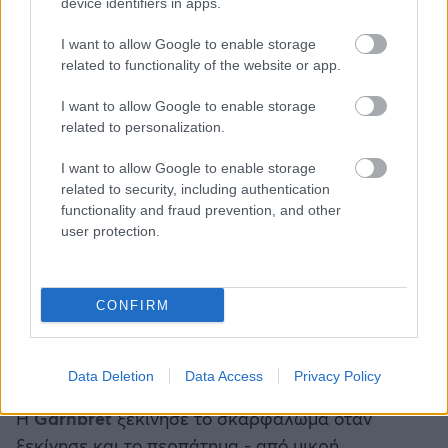
device identifiers in apps.
I want to allow Google to enable storage
related to functionality of the website or app.
I want to allow Google to enable storage
related to personalization.
View this post on Instagram
I want to allow Google to enable storage
related to security, including authentication
functionality and fraud prevention, and other
user protection.
CONFIRM
A post shared by JANJA GARNBRET (@janja_garnbret)
Data Deletion
Data Access
Privacy Policy
Η
Garnbret
ξεκίνησε το σκαρφάλωμα όταν
ξεκίνησε και το περπάτημα - από μικρή