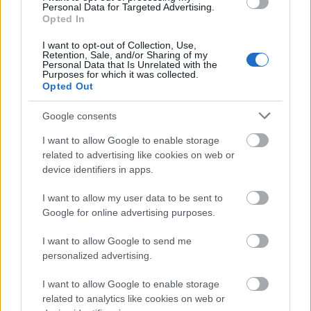
από τα παιδικά τη χρόνια. Σε κάθε περίπτωση, το
Personal Data for Targeted Advertising.
Opted In
γεγονός ότι η
Garnbret
αποφάσισε ότι χρειάζεται
ξεκούραση και μίλησε δημόσια γι’αυτό είναι πολύ
I want to opt-out of Collection, Use,
Retention, Sale, and/or Sharing of my
θετικό- όπως έχουν πει και άλλοι αθλητές στο
Personal Data that Is Unrelated with the
Purposes for which it was collected.
παρελθόν, η ψυχική υγεία είναι αλληλένδετη με τη
Opted Out
σωματική και η ψυχική κόπωση μπορεί να
Google consents
οδηγήσει σε τραυματισμούς. Είναι επίσης
σημαντικό ότι κάθε αθλητής που μιλά ανοιχτά για
I want to allow Google to enable storage
το θέμα συμβάλλει στην εξάλειψη του στίγματος
related to advertising like cookies on web or
device identifiers in apps.
και κάνει τη διαδικασία πιο έυκολη για τον
επόμενο.
I want to allow my user data to be sent to
Google for online advertising purposes.
I want to allow Google to send me
personalized advertising.
I want to allow Google to enable storage
related to analytics like cookies on web or