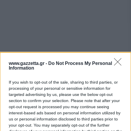
www.gazzetta.gr -
Do Not Process My Personal
Information
If you wish to opt-out of the sale, sharing to third parties, or
processing of your personal or sensitive information for
targeted advertising by us, please use the below opt-out
Ferrari
: Στον Καναδά η Ferrari εμφανίστηκε ως η
section to confirm your selection. Please note that after your
μόνη από το Τοπ4 δίχως αναβαθμίσεις.
opt-out request is processed you may continue seeing
Παράλληλα η φύση της διαδρομής με τις
interest-based ads based on personal information utilized by
μεγάλες ευθείες ανέδειξε το μειονέκτημά της
us or personal information disclosed to third parties prior to
your opt-out. You may separately opt-out of the further
στην τελική ταχύτητα. Πράγματι αυτό ήταν