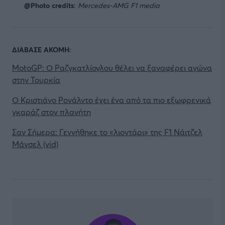
@Photo credits:
Mercedes-AMG F1 media
ΔΙΑΒΑΣΕ ΑΚΟΜΗ:
MotoGP: Ο Ραζγκατλίογλου θέλει να ξαναφέρει αγώνα
στην Τουρκία
Ο Κριστιάνο Ρονάλντο έχει ένα από τα πιο εξωφρενικά
γκαράζ στον πλανήτη
Σαν Σήμερα: Γεννήθηκε το «λιοντάρι» της F1 Νάιτζελ
Μάνσελ (vid)