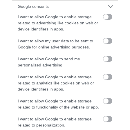
pic.twitter.com/ct4uKDF
Google consents
I want to allow Google to enable storage
related to advertising like cookies on web or
— BWT Alpine
device identifiers in apps.
Formula One Team
I want to allow my user data to be sent to
Google for online advertising purposes.
(@AlpineF1Team)
I want to allow Google to send me
May 25, 2026
personalized advertising.
I want to allow Google to enable storage
related to analytics like cookies on web or
device identifiers in apps.
Οι χαμένοι του GP Καναδά
I want to allow Google to enable storage
related to functionality of the website or app.
McLaren
: Κοιτάζοντας τον καιρό 10 λεπτά πριν
την εκκίνηση η επιλογή των ενδιάμεσων
I want to allow Google to enable storage
ελαστικών ήταν ξεκάθαρα σωστή. Όμως οι
related to personalization.