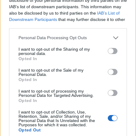
disclosure of your personal information by third parties on the
εμφανές όμως η SF-26, ειδικά στα χέρια του
IAB’s list of downstream participants. This information may
Χάμιλτον απέδειξε πως είναι το σημείο
also be disclosed by us to third parties on the
IAB’s List of
Downstream Participants
that may further disclose it to other
αναφοράς του grid στις αργές και μεσαίες
third parties.
στροφές. Επιπλέον η Ferrari ήταν η ομάδα που
Please note that this website/app uses one or more Google
μάζεψε τους περισσότερους βαθμούς την
Personal Data Processing Opt Outs
services and may gather and store information including but
Κυριακή αυξάνοντας σημαντικά τη διαφορά από
not limited to your visit or usage behaviour. You may click to
I want to opt-out of the Sharing of my
τη McLaren, η οποία την είχε πλησιάσει
personal data.
grant or deny consent to Google and its third-party tags to
Opted In
επικίνδυνα.
use your data for below specified purposes in below Google
consent section.
I want to opt-out of the Sale of my
Personal Data.
Opted In
Please don't do
I want to opt-out of processing my
Personal Data for Targeted Advertising.
Opted In
that to us again
I want to opt-out of Collection, Use,
@FranColapinto
🫣
Retention, Sale, and/or Sharing of my
Personal Data that Is Unrelated with the
Purposes for which it was collected.
😅
Opted Out