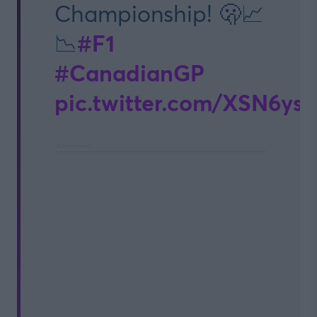
Championship! 🫢📈
#F1
📉
#CanadianGP
pic.twitter.com/XSN6ys