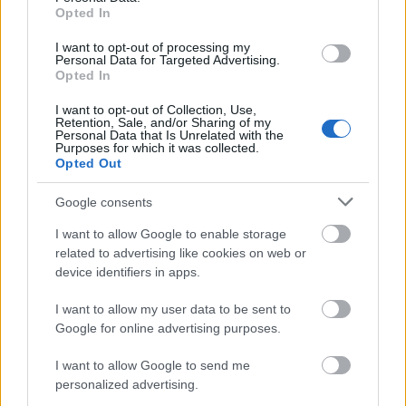
Opted In
Το πακέτο περιλαμβάνει κύρια αεροδυναμικά
στοιχεία και εξαρτήματα πλαισίου, όπως
I want to opt-out of processing my
Personal Data for Targeted Advertising.
ρυθμιζόμενο εμπρός splitter, aero flicks,
Opted In
χειροκίνητα ρυθμιζόμενη πίσω αεροτομή τύπου
I want to opt-out of Collection, Use,
swan-neck με ειδική λειτουργία Race Mode,
Retention, Sale, and/or Sharing of my
Personal Data that Is Unrelated with the
καθώς και coilover ανάρτηση με σύστημα
Purposes for which it was collected.
Opted Out
αμορτισέρ τεχνολογίας μηχανοκίνητου
αθλητισμού, η οποία για πρώτη φορά φέρει
Google consents
έγκριση για χρήση στον δρόμο. Η συνεργασία
I want to allow Google to enable storage
αυτών των εξαρτημάτων προσφέρει μεγαλύτερη
related to advertising like cookies on web or
ακρίβεια, σταθερότητα και απόδοση στο όριο,
device identifiers in apps.
ενισχύοντας ακόμη περισσότερο τον σπορ
I want to allow my user data to be sent to
χαρακτήρα και τις δυνατότητες της BMW M2
Google for online advertising purposes.
στην πίστα.
I want to allow Google to send me
personalized advertising.