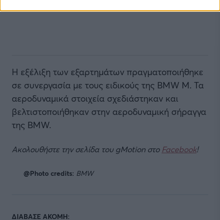
Η εξέλιξη των εξαρτημάτων πραγματοποιήθηκε
σε συνεργασία με τους ειδικούς της BMW M. Τα
αεροδυναμικά στοιχεία σχεδιάστηκαν και
βελτιστοποιήθηκαν στην αεροδυναμική σήραγγα
της BMW.
Ακολουθήστε την σελίδα του gMotion στο
Facebook
!
@Photo credits:
BMW
ΔΙΑΒΑΣΕ ΑΚΟΜΗ: