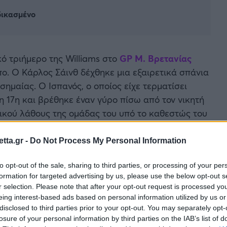
εδικασμένο
ό τριήμερο της Williams στο
GP Μ. Βρετανίας
ο. Ο Κάρλος Σάινθ δέχθηκε μια εξαιρετικά σπάνια
σημαίας. Ο Ισπανός, ο οποίος είχε τερματίσει
η 17η και βρέθηκε έναν γύρο πίσω από τον νικητή
ικού λάθους της ομάδας του υπό το καθεστώς του
tta.gr -
Do Not Process My Personal Information
 την εγκατάλειψη του Μαξ Φερστάπεν, πάγωσε τον
 προτελευταίο γύρο, η διεύθυνση αγώνα έδωσε το
to opt-out of the sale, sharing to third parties, or processing of your per
ί γύρο να προσπεράσουν το Αυτοκίνητο Ασφαλείας
formation for targeted advertising by us, please use the below opt-out s
r selection. Please note that after your opt-out request is processed y
Σάινθ ήταν ένας από τους οδηγούς που το έπραξαν,
eing interest-based ads based on personal information utilized by us or
 Ισπανός δεν συμπεριλαμβανόταν στη σχετική λίστα
disclosed to third parties prior to your opt-out. You may separately opt-
losure of your personal information by third parties on the IAB’s list of