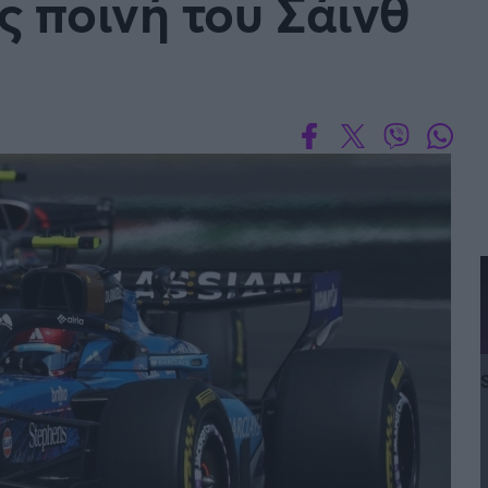
 ποινή του Σάινθ