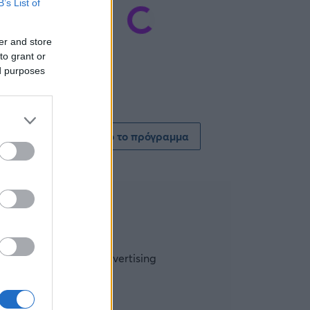
B’s List of
er and store
to grant or
ed purposes
Δείτε όλο το πρόγραμμα