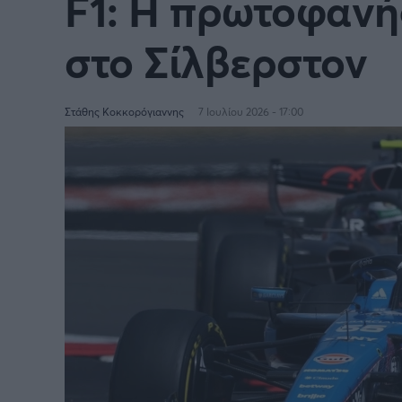
F1: Η πρωτοφανής
στο Σίλβερστον
Στάθης Κοκκορόγιαννης
7 Ιουλίου 2026 - 17:00