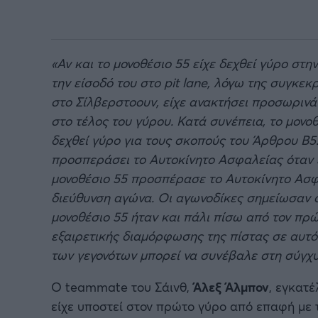
«Αν και το μονοθέσιο 55 είχε δεχθεί γύρο σ
την είσοδό του στο pit lane, λόγω της συγκεκ
στο Σίλβερστοουν, είχε ανακτήσει προσωρινά
στο τέλος του γύρου. Κατά συνέπεια, το μονο
δεχθεί γύρο για τους σκοπούς του Άρθρου B5.1
προσπεράσει το Αυτοκίνητο Ασφαλείας όταν ε
μονοθέσιο 55 προσπέρασε το Αυτοκίνητο Ασφ
διεύθυνση αγώνα. Οι αγωνοδίκες σημείωσαν ότ
μονοθέσιο 55 ήταν και πάλι πίσω από τον πρ
εξαιρετικής διαμόρφωσης της πίστας σε αυτό 
των γεγονότων μπορεί να συνέβαλε στη σύγχυ
Ο teammate του Σάινθ,
Άλεξ Άλμπον
, εγκατ
είχε υποστεί στον πρώτο γύρο από επαφή με