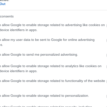
Out
consents
o allow Google to enable storage related to advertising like cookies on
evice identifiers in apps.
o allow my user data to be sent to Google for online advertising
s.
to allow Google to send me personalized advertising.
ο σπάνιο δεδικασμένο
o allow Google to enable storage related to analytics like cookies on
evice identifiers in apps.
ριστικό ρόλο στο αλαλούμ που ακολούθησε.
κών, ο Carlos Sainz έγινε ο πρώτος οδηγός στην
o allow Google to enable storage related to functionality of the website
 προσθήκη ενός ολόκληρου γύρου στον τελικό του
ρδισε έναν γύρο χωρίς να τον δικαιούται.
o allow Google to enable storage related to personalization.
ικό της απόφασης:
o allow Google to enable storage related to security, including