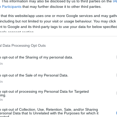
. This information may also be disclosed by us to third parties on the
IA
Participants
that may further disclose it to other third parties.
 that this website/app uses one or more Google services and may gath
including but not limited to your visit or usage behaviour. You may click 
 to Google and its third-party tags to use your data for below specifi
ogle consent section.
l Data Processing Opt Outs
o opt-out of the Sharing of my personal data.
In
o opt-out of the Sale of my Personal Data.
In
to opt-out of processing my Personal Data for Targeted
άθε Δευτέρα μετά από Grand Prix στις 16:30 στο
ing.
In
o opt-out of Collection, Use, Retention, Sale, and/or Sharing
ersonal Data that Is Unrelated with the Purposes for which it
lected.