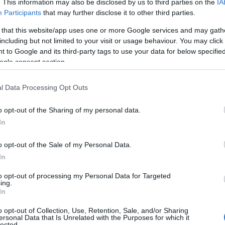
. This information may also be disclosed by us to third parties on the
IA
Participants
that may further disclose it to other third parties.
 that this website/app uses one or more Google services and may gath
including but not limited to your visit or usage behaviour. You may click 
 to Google and its third-party tags to use your data for below specifi
ogle consent section.
ή «Pole Position by Allwyn» με την ανάλυση του
l Data Processing Opt Outs
ντας εδώ
.
o opt-out of the Sharing of my personal data.
In
o opt-out of the Sale of my Personal Data.
In
to opt-out of processing my Personal Data for Targeted
ing.
In
o opt-out of Collection, Use, Retention, Sale, and/or Sharing
ersonal Data that Is Unrelated with the Purposes for which it
lected.