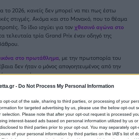
α το 2026, κανείς δεν μπορεί να πει πως έστω
κές στιγμές. Ακόμα και στο Μονακό, που το θέαμα
τροπές. Το ίδιο ισχύει για τον
χθεσινό αγώνα στο
τα τελευταία τρία Grand Prix έναν οδηγό της
 βάθρου.
εικόνα στο πρωτάθλημα
, με την πρωτοπορία του
βέβαια δεν ήταν ο μόνος απογοητευμένος από την
αίτερα χαρούμενοι.
tta.gr -
Do Not Process My Personal Information
to opt-out of the sale, sharing to third parties, or processing of your per
formation for targeted advertising by us, please use the below opt-out s
r selection. Please note that after your opt-out request is processed y
eing interest-based ads based on personal information utilized by us or
disclosed to third parties prior to your opt-out. You may separately opt-
losure of your personal information by third parties on the IAB’s list of