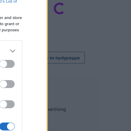
B’s List of
er and store
to grant or
ed purposes
Δείτε όλο το πρόγραμμα