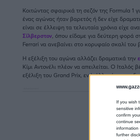
Κοιτώντας σφαιρικά τη σεζόν της Formula 1 γι
ένας αγώνας ήταν βαρετός ή δεν είχε δραματι
είναι σε έλλειψη τα τελευταία χρόνια είχε ανα
Σίλβερστον
, όπου είδαμε για δεύτερη φορά σ
Ferrari να ανεβαίνει στο κορυφαίο σκαλί του
Η εξέλιξη του αγώνα αλλάζει δραματικά την
Κίμι Αντονέλι πλέον να απειλείται. Ο Ιταλός 
εξέλιξη του Grand Prix, ενώ άλλοι έμειναν ιδι
www.gazze
If you wish 
sensitive in
confirm you
continue se
information 
further disc