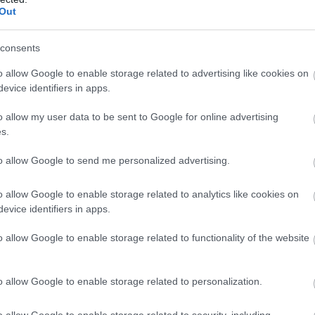
Out
ίας
consents
o allow Google to enable storage related to advertising like cookies on
«φεγγάρι», ο Μονεγάσκος όχι απλά επέστρεψε στις
evice identifiers in apps.
eria. H απόδοσή του από τις κατατακτήριες του
ξε πως μπορεί να ανακάμψει μετά από μία πολύ
o allow my user data to be sent to Google for online advertising
s.
ντονέλι είναι δεδομένο πως δεν θα κέρδιζε, όμως
τη γραμμή του τερματισμού. Και αυτό το έκανε ο
to allow Google to send me personalized advertising.
o allow Google to enable storage related to analytics like cookies on
πό τον teammate του, κακός ρυθμός αγώνα και
evice identifiers in apps.
σουβάλι βαθμούς για τον Βρετανό, ο οποίος δίχως
o allow Google to enable storage related to functionality of the website
ποτέλεσμα στη μάχη του τίτλου. Τέτοιοι αγώνες
αι πως αν δεν βελτιωθεί άμεσα, τα πράγματα θα
o allow Google to enable storage related to personalization.
o allow Google to enable storage related to security, including