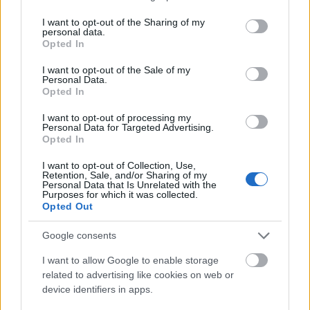
services and may gather and store information including but
not limited to your visit or usage behaviour. You may click to
I want to opt-out of the Sharing of my
personal data.
grant or deny consent to Google and its third-party tags to
Opted In
use your data for below specified purposes in below Google
consent section.
I want to opt-out of the Sale of my
Personal Data.
Opted In
I want to opt-out of processing my
Personal Data for Targeted Advertising.
Opted In
I want to opt-out of Collection, Use,
Retention, Sale, and/or Sharing of my
Personal Data that Is Unrelated with the
Purposes for which it was collected.
FORMULA 1
07/08/2026 - 10:00
Opted Out
Σαν Σήμερα: Το τρομακτικό ατύχημα του Πιρονί
με τη Ferrari (vid)
Google consents
I want to allow Google to enable storage
related to advertising like cookies on web or
device identifiers in apps.