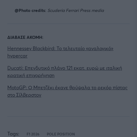
@Photo credits:
Scuderia Ferrari Press media
ΔΙΑΒΑΣΕ ΑΚΟΜΗ:
Hennessey Blackbird: Το τελευταίο «αναλογικό»
hypercar
Ducati: Επενδυτικό πλάνο 121 εκατ. ευρώ με ιταλική
κρατική επιχορήγηση
MotoGP: Ο Μπετζέκι έκανε θρύψαλα το ρεκόρ πίστας
στο Σίλβερστον
Tags:
F1 2026
POLE POSITION