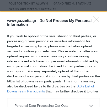
POLE POSITION BY ALLWYN
GRAND PRIX Μ. ΒΡΕΤΑΝΙΑΣ
GRAND PRIX ΜΕΓΑΛΗΣ ΒΡΕΤΑΝΙΑΣ
www.gazzetta.gr -
Do Not Process My Personal
Information
RELATED NEWS
If you wish to opt-out of the sale, sharing to third parties, or
processing of your personal or sensitive information for
targeted advertising by us, please use the below opt-out
section to confirm your selection. Please note that after your
opt-out request is processed you may continue seeing
interest-based ads based on personal information utilized by
us or personal information disclosed to third parties prior to
your opt-out. You may separately opt-out of the further
disclosure of your personal information by third parties on the
IAB’s list of downstream participants. This information may
also be disclosed by us to third parties on the
IAB’s List of
Downstream Participants
that may further disclose it to other
FORMULA 1
07/08/2026 - 11:59
third parties.
Πτώση 61% στα έσοδα της F1 – Πιο πολλά
Please note that this website/app uses one or more Google
Σπριντ το 2027
Personal Data Processing Opt Outs