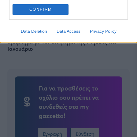
CONFIRM
FORMULA 1
06/08/2026 - 12:00
Data Deletion
Data Access
Privacy Policy
Η Honda κατάλαβε πόσο μεγάλο ήταν το
πρόβλημα με τον κινητήρα της F1 μόλις τον
Ιανουάριο
Για να προσθέσεις το
σχόλιο σου πρέπει να
συνδεθείς στο my
gazzetta!
Εγγραφή
Σύνδεση