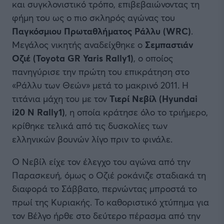
και συγκλονιστικό τρόπο, επιβεβαιώνοντας τη
φήμη του ως ο πιο σκληρός αγώνας του
Παγκόσμιου Πρωταθλήματος Ράλλυ (WRC)
.
Μεγάλος νικητής αναδείχθηκε ο
Σεμπαστιάν
Οζιέ (Toyota GR Yaris Rally1)
, ο οποίος
πανηγύρισε την πρώτη του επικράτηση στο
«Ράλλυ των Θεών» μετά το μακρινό 2011. Η
τιτάνια μάχη του με τον
Τιερί Νεβίλ (Hyundai
i20 N Rally1)
, η οποία κράτησε όλο το τριήμερο,
κρίθηκε τελικά από τις δυσκολίες των
ελληνικών βουνών λίγο πριν το φινάλε.
Ο Νεβίλ είχε τον έλεγχο του αγώνα από την
Παρασκευή, όμως ο Οζιέ ροκάνιζε σταδιακά τη
διαφορά το Σάββατο, περνώντας μπροστά το
πρωί της Κυριακής. Το καθοριστικό χτύπημα για
τον Βέλγο ήρθε στο δεύτερο πέρασμα από την