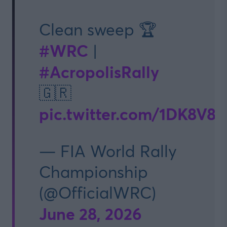
Clean sweep 🏆
#WRC
|
#AcropolisRally
🇬🇷
pic.twitter.com/1DK8V8fi
— FIA World Rally
Championship
(@OfficialWRC)
June 28, 2026