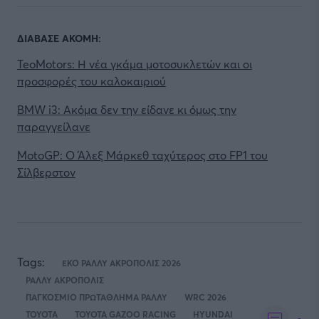
ΔΙΑΒΑΣΕ ΑΚΟΜΗ:
TeoMotors: Η νέα γκάμα μοτοσυκλετών και οι
προσφορές του καλοκαιριού
BMW i3: Ακόμα δεν την είδανε κι όμως την
παραγγείλανε
MotoGP: O Άλεξ Μάρκεθ ταχύτερος στο FP1 του
Σίλβερστον
Tags:
ΕΚΟ ΡΑΛΛΥ ΑΚΡΟΠΟΛΙΣ 2026
ΡΑΛΛΥ ΑΚΡΟΠΟΛΙΣ
ΠΑΓΚΟΣΜΙΟ ΠΡΩΤΑΘΛΗΜΑ ΡΑΛΛΥ
WRC 2026
TOYOTA
TOYOTA GAZOO RACING
HYUNDAI