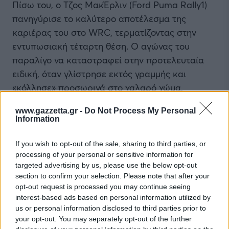
Πίσω του, ο Τζος ΜακΈρλιν (Ford Puma Rally1)
πανηγύρισε το καλύτερο αποτέλεσμα της
καριέρας του στο WRC, τερματίζοντας στην
εντυπωσιακή τέταρτη θέση. Ο αγώνας του
παραλίγο να καταστραφεί στην προτελευταία
ειδική, όταν γλίστρησε εκτός γραμμής και
«κόλλησε» προσωρινά στο χαλαρό χώμα,
χάνοντας σχεδόν ένα λεπτό. Ωστόσο, στην Power
www.gazzetta.gr -
Do Not Process My Personal
Stage άντεξε την τρομερή πίεση του Σάμι
Information
Πάγιαρι (Toyota GR Yaris Rally1), κρατώντας την
τέταρτη θέση για μόλις 6,7 δευτερόλεπτα, με τον
If you wish to opt-out of the sale, sharing to third parties, or
processing of your personal or sensitive information for
Πάγιαρι να περιορίζεται εν τέλει στην πέμπτη
targeted advertising by us, please use the below opt-out
θέση της γενικής.
section to confirm your selection. Please note that after your
opt-out request is processed you may continue seeing
interest-based ads based on personal information utilized by
us or personal information disclosed to third parties prior to
BREAKING: Disaster
your opt-out. You may separately opt-out of the further