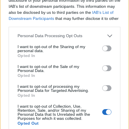
disclosure of your personal information by third parties on the
for Thierry Neuville
IAB’s list of downstream participants. This information may
also be disclosed by us to third parties on the
IAB’s List of
on penultimate
Downstream Participants
that may further disclose it to other
third parties.
#WRC
stage 😵
|
Please note that this website/app uses one or more Google
Personal Data Processing Opt Outs
services and may gather and store information including but
#AcropolisRally
not limited to your visit or usage behaviour. You may click to
I want to opt-out of the Sharing of my
personal data.
grant or deny consent to Google and its third-party tags to
🇬🇷
Opted In
use your data for below specified purposes in below Google
consent section.
pic.twitter.com/1GWOP
I want to opt-out of the Sale of my
Personal Data.
Opted In
I want to opt-out of processing my
Personal Data for Targeted Advertising.
Opted In
I want to opt-out of Collection, Use,
Retention, Sale, and/or Sharing of my
Personal Data that Is Unrelated with the
Purposes for which it was collected.
Opted Out