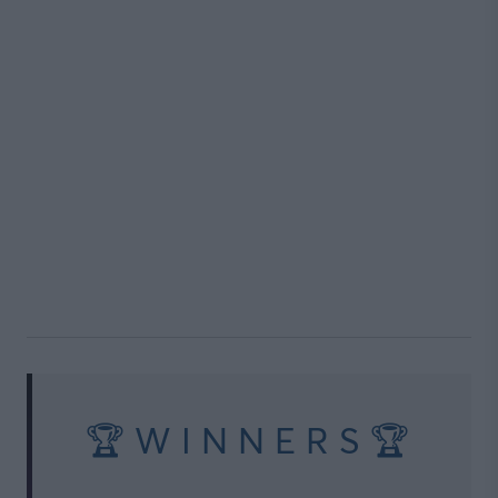
🏆 W I N N E R S 🏆