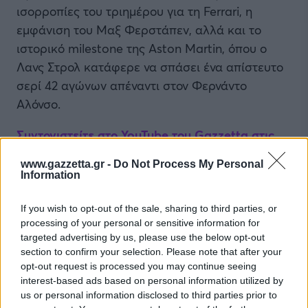
ισορροπίες του τριημέρου για τη Ferrari, η
εμφάνιση του Μαξ Φερστάπεν, αλλά και το
ιστορικό milestone της Aston Martin, όπου ο
Λανς Στρολ κατάφερε να σπάσει ένα απίστευτο
σερί 42 αγώνων απέναντι στον Φερνάντο
Αλόνσο.
Συντονιστείτε στο YouTube του Gazzetta στις
16:30 και πάρτε θέση στο grid!
www.gazzetta.gr -
Do Not Process My Personal
Information
Ακολουθήστε την σελίδα του gMotion στο
Facebook
!
If you wish to opt-out of the sale, sharing to third parties, or
processing of your personal or sensitive information for
targeted advertising by us, please use the below opt-out
ΔΙΑΒΑΣΕ ΑΚΟΜΗ:
section to confirm your selection. Please note that after your
opt-out request is processed you may continue seeing
Tesla: Μυστικότητα και διαφωνίες για το FSD στην
interest-based ads based on personal information utilized by
Ευρώπη
us or personal information disclosed to third parties prior to