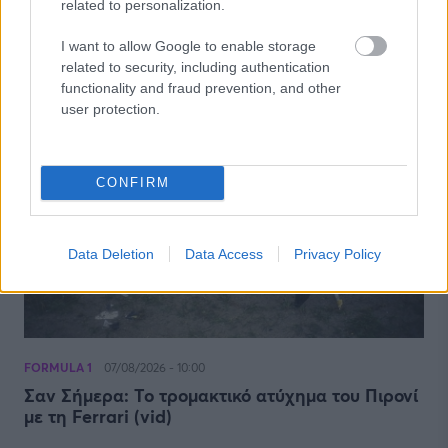
related to personalization.
FORMULA 1
07/08/2026 - 11:59
Πτώση 61% στα έσοδα της F1 – Πιο πολλά
I want to allow Google to enable storage
Σπριντ το 2027
related to security, including authentication
functionality and fraud prevention, and other
user protection.
CONFIRM
Data Deletion
Data Access
Privacy Policy
FORMULA 1
07/08/2026 - 10:00
Σαν Σήμερα: Το τρομακτικό ατύχημα του Πιρονί
με τη Ferrari (vid)