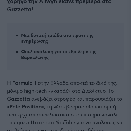
χορηγό την Allwyn έκανε πρεμιέρα στο
Gazzetta!
Μια δυνατή τριάδα στο τιμόνι της
ενημέρωσης
Φουλ ανάλυση για το «θρίλερ» της
Βαρκελώνης
Η
Formula 1
στην Ελλάδα αποκτά το δικό της,
μόνιμο high-tech «γκαράζ» στο Διαδίκτυο. Το
Gazzetta
ανεβάζει στροφές και παρουσιάζει το
«
Pole Position
», τη νέα εβδομαδιαία εκπομπή
που έρχεται αποκλειστικά στο επίσημο κανάλι
του gazzetta.gr στο YouTube για να αναλύσει, να
σχολιάσει και να... αποδομήσει οτιδήποτε