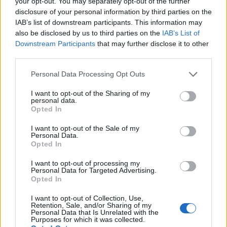
your opt-out. You may separately opt-out of the further
MotoGP: Άνετη νίκη Μαρτίν στο Σπριντ του Σίλβερστον
disclosure of your personal information by third parties on the
IAB’s list of downstream participants. This information may
Leapmotor T03: Tο φθηνότερο ηλεκτρικό αυτοκίνητο
also be disclosed by us to third parties on the
IAB’s List of
στην Ελλάδα
Downstream Participants
that may further disclose it to other
third parties.
Please note that this website/app uses one or more Google
Personal Data Processing Opt Outs
services and may gather and store information including but
not limited to your visit or usage behaviour. You may click to
I want to opt-out of the Sharing of my
personal data.
grant or deny consent to Google and its third-party tags to
Tags:
2
POLE POSITION
Opted In
use your data for below specified purposes in below Google
consent section.
I want to opt-out of the Sale of my
Personal Data.
RELATED NEWS
Opted In
I want to opt-out of processing my
Personal Data for Targeted Advertising.
Opted In
I want to opt-out of Collection, Use,
Retention, Sale, and/or Sharing of my
Personal Data that Is Unrelated with the
Purposes for which it was collected.