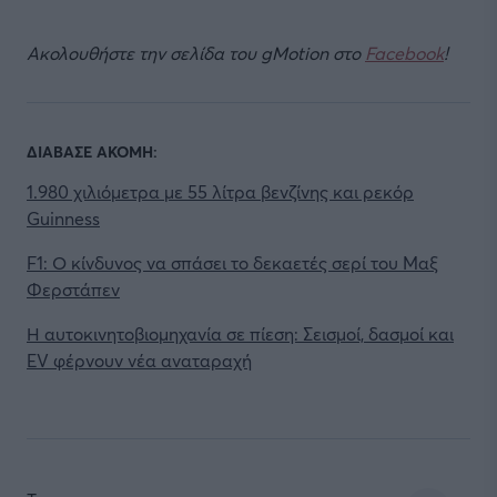
Ακολουθήστε την σελίδα του gMotion στο
Facebook
!
ΔΙΑΒΑΣΕ ΑΚΟΜΗ:
1.980 χιλιόμετρα με 55 λίτρα βενζίνης και ρεκόρ
Guinness
F1: Ο κίνδυνος να σπάσει το δεκαετές σερί του Μαξ
Φερστάπεν
Η αυτοκινητοβιομηχανία σε πίεση: Σεισμοί, δασμοί και
EV φέρνουν νέα αναταραχή