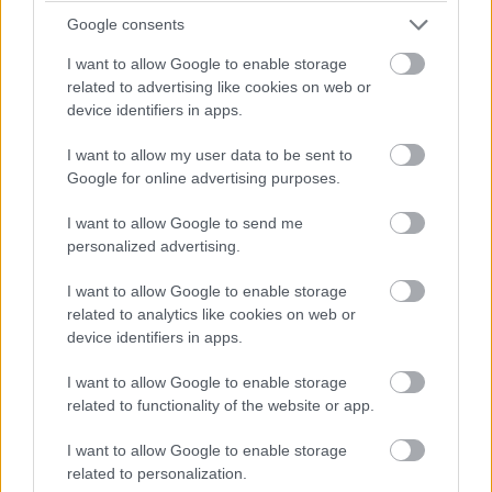
είναι τρομερά ταλαντούχοι, ταχύτατοι και
Google consents
συνεπείς. Επιπλέον μετά από κάθε αγώνα
I want to allow Google to enable storage
γίνονται ολοένα και καλύτεροι. Αυτό είναι το
related to advertising like cookies on web or
ταξίδι της προόδου στη Formula 1. Την ίδια
device identifiers in apps.
στιγμή είναι φοβεροί άνθρωποι. Η μεταξύ τους
I want to allow my user data to be sent to
σχέση εφέτος, μετά το 2025 όπου ήταν
Google for online advertising purposes.
ανταγωνιστές για το πρωτάθλημα, είναι ακόμη
I want to allow Google to send me
καλύτερη. Μου αρέσει να δουλεύω μαζί με τους
personalized advertising.
Λάντο και Όσκαρ και ανυπομονώ μαζί με την
ομάδα να τους ξαναδώσουμε τη δυνατότητα να
I want to allow Google to enable storage
related to analytics like cookies on web or
παλέψουν για το πρωτάθλημα».
device identifiers in apps.
I want to allow Google to enable storage
related to functionality of the website or app.
A few more from
I want to allow Google to enable storage
Admin's camera roll
related to personalization.