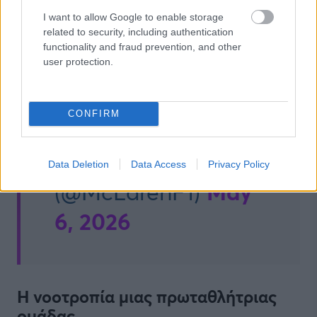
#McLarenF1
📲
I want to allow Google to enable storage
related to security, including authentication
pic.twitter.com/XelouLN
functionality and fraud prevention, and other
user protection.
— McLaren
CONFIRM
Mastercard Formula
1 Team
Data Deletion
Data Access
Privacy Policy
May
(@McLarenF1)
6, 2026
H νοοτροπία μιας πρωταθλήτριας
ομάδας