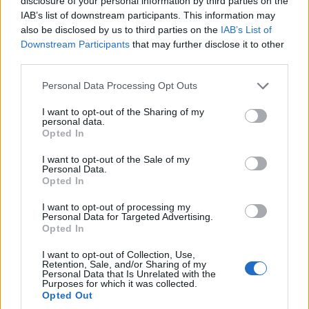
disclosure of your personal information by third parties on the
IAB’s list of downstream participants. This information may
also be disclosed by us to third parties on the
IAB’s List of
Downstream Participants
that may further disclose it to other
third parties.
Please note that this website/app uses one or more Google
Personal Data Processing Opt Outs
services and may gather and store information including but
not limited to your visit or usage behaviour. You may click to
I want to opt-out of the Sharing of my
personal data.
grant or deny consent to Google and its third-party tags to
Opted In
use your data for below specified purposes in below Google
consent section.
I want to opt-out of the Sale of my
Personal Data.
Opted In
I want to opt-out of processing my
Personal Data for Targeted Advertising.
Opted In
I want to opt-out of Collection, Use,
Retention, Sale, and/or Sharing of my
«Είμαστε πολύ τυχεροί που είμαστε σε αυτό το
Personal Data that Is Unrelated with the
Purposes for which it was collected.
ταξίδι, σε αυτή την αποστολή να πετύχουμε στη
Opted Out
Formula 1 με τους Λάντο και Όσκαρ. Καταρχάς