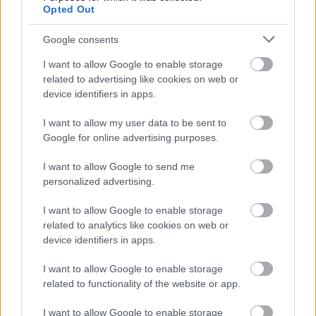
Opted Out
Google consents
I want to allow Google to enable storage
related to advertising like cookies on web or
device identifiers in apps.
I want to allow my user data to be sent to
Τα best seller των πρώτων 10
Google for online advertising purposes.
εταιρειών
I want to allow Google to send me
personalized advertising.
Κυριαρχία συνολικά για το μοσχοπουλημένο
CFMoto 450MT, τρομάζουν ευχάριστα οι
I want to allow Google to enable storage
πωλήσεις της σειράς Tracer 9, κάτι αντίστοιχο
related to analytics like cookies on web or
συμβαίνει και με το Voge DS800X Rally. Στη
device identifiers in apps.
γκάμα της Honda κυριάρχησε το άλλοτε best
I want to allow Google to enable storage
seller NX500 (CΒ500Χ) και στην αντίστοιχη της
related to functionality of the website or app.
BMW επικράτησαν τα λαοφιλή R 1300 GS και R
I want to allow Google to enable storage