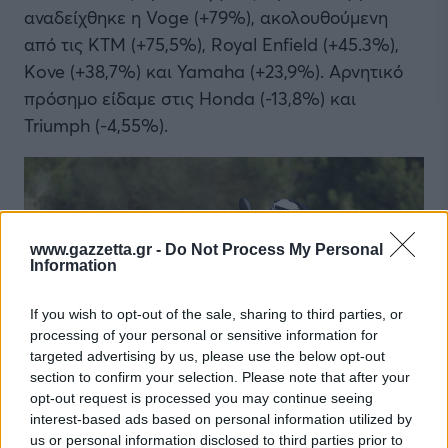
αναδείχθηκε η Voge (+79%), ακολουθούμενη
από τις ΚΤΜ (+75,5%), Royal Enfield (+45.3%),
Kove (+38,7%) και Yamaha (+23,9%). Αρνητικό
πρόσημο είδαμε στις Honda (-13,8%) και
Triumph (-4,55%).
www.gazzetta.gr -
Do Not Process My Personal
Information
If you wish to opt-out of the sale, sharing to third parties, or
processing of your personal or sensitive information for
targeted advertising by us, please use the below opt-out
section to confirm your selection. Please note that after your
opt-out request is processed you may continue seeing
interest-based ads based on personal information utilized by
us or personal information disclosed to third parties prior to