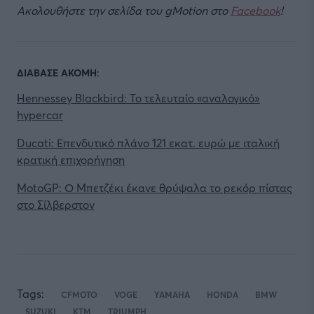
Ακολουθήστε την σελίδα του gMotion στο
Facebook
!
ΔΙΑΒΑΣΕ ΑΚΟΜΗ:
Hennessey Blackbird: Το τελευταίο «αναλογικό»
hypercar
Ducati: Επενδυτικό πλάνο 121 εκατ. ευρώ με ιταλική
κρατική επιχορήγηση
MotoGP: Ο Μπετζέκι έκανε θρύψαλα το ρεκόρ πίστας
στο Σίλβερστον
Tags:
CFMOTO
VOGE
YAMAHA
HONDA
BMW
SUZUKI
KTM
TRIUMPH