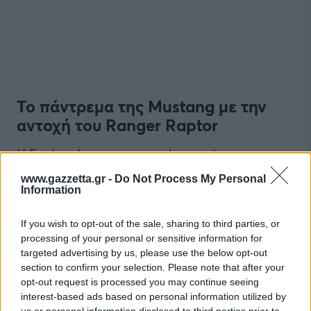
Το πάντρεμα της Mustang με την
αντοχή του Ranger Raptor
Η Ford εισέρχεται σε μια νέα εποχή,
ανακοινώνοντας με υπερηφάνεια την έλευση
www.gazzetta.gr -
Do Not Process My Personal
μιας νέας γκάμας επιβατικών οχημάτων με
Information
σαφείς ρίζες στους αγώνες ράλι, η οποία
If you wish to opt-out of the sale, sharing to third parties, or
σχεδιάστηκε ειδικά για τους «τέλεια ατελείς»
processing of your personal or sensitive information for
δρόμους της Ευρώπης. Αυτή η νέα γενιά
targeted advertising by us, please use the below opt-out
παντρεύει το αδάμαστο πνεύμα και την ψυχή της
section to confirm your selection. Please note that after your
opt-out request is processed you may continue seeing
εμβληματικής Mustang με την απαράμιλλη
interest-based ads based on personal information utilized by
αντοχή και την ικανότητα του Ranger Raptor να
us or personal information disclosed to third parties prior to