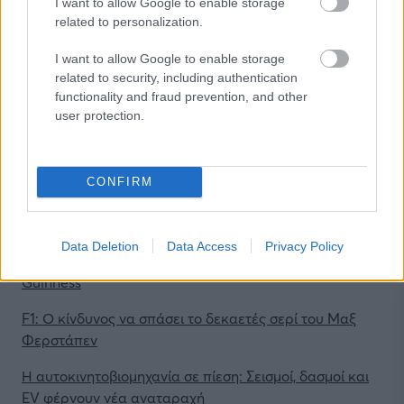
I want to allow Google to enable storage
related to personalization.
I want to allow Google to enable storage
related to security, including authentication
functionality and fraud prevention, and other
user protection.
@Photo credits:
Ford
CONFIRM
ΔΙΑΒΑΣΕ ΑΚΟΜΗ:
Data Deletion
Data Access
Privacy Policy
1.980 χιλιόμετρα με 55 λίτρα βενζίνης και ρεκόρ
Guinness
F1: Ο κίνδυνος να σπάσει το δεκαετές σερί του Μαξ
Φερστάπεν
Η αυτοκινητοβιομηχανία σε πίεση: Σεισμοί, δασμοί και
EV φέρνουν νέα αναταραχή