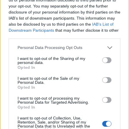
κινείται παντού. Σημειώνεται ότι η Mustang
your opt-out. You may separately opt-out of the further
παρουσιάζει πιστοποιημένες εκπομπές CO₂ 273-
disclosure of your personal information by third parties on the
IAB’s list of downstream participants. This information may
282 g/km και κατανάλωση καυσίμου 12,0-12,4
also be disclosed by us to third parties on the
IAB’s List of
l/100 km, ενώ το Ford Ranger Raptor έχει
Downstream Participants
that may further disclose it to other
αντίστοιχα εκπομπές CO₂ 315 g/km και
third parties.
κατανάλωση 13,8 l/100 km κατά το πρότυπο
Please note that this website/app uses one or more Google
Personal Data Processing Opt Outs
WLTP.
services and may gather and store information including but
not limited to your visit or usage behaviour. You may click to
I want to opt-out of the Sharing of my
personal data.
grant or deny consent to Google and its third-party tags to
Opted In
use your data for below specified purposes in below Google
Τα συγκεκριμένα μοντέλα έχουν σχεδιαστεί όχι
consent section.
I want to opt-out of the Sale of my
Personal Data.
απλώς για να κινούνται σε χωματόδρομους ή
Opted In
στις απαιτητικές στροφές ενός ορεινού δικτύου,
I want to opt-out of processing my
αλλά για να τις κατακτούν. Στην καινούργια αυτή
Personal Data for Targeted Advertising.
Opted In
περίοδο, οι επιδόσεις δεν ορίζονται πλέον μόνο
από την ταχύτητα του αυτοκινήτου στην ευθεία,
I want to opt-out of Collection, Use,
Retention, Sale, and/or Sharing of my
αλλά από την απόλαυση στις στροφές, την
Personal Data that Is Unrelated with the