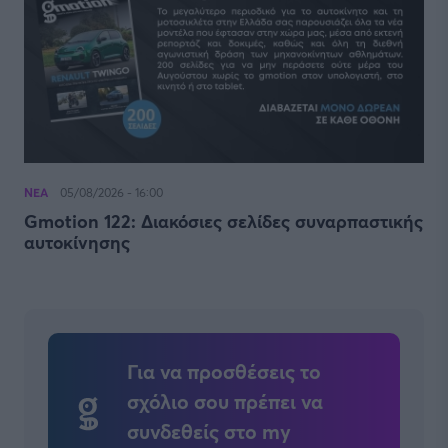
ΝΕΑ
05/08/2026 - 16:00
Gmotion 122: Διακόσιες σελίδες συναρπαστικής
αυτοκίνησης
Για να προσθέσεις το
σχόλιο σου πρέπει να
συνδεθείς στο my