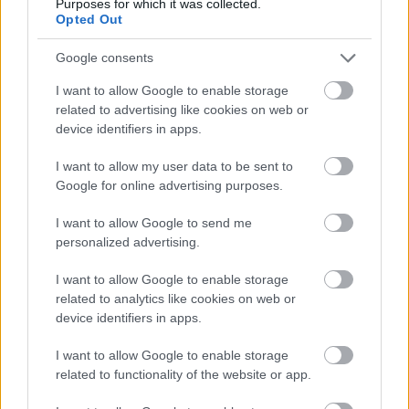
Purposes for which it was collected.
αυτοπεποίθηση στο χώμα και την ικανότητα
Opted Out
αντιμετώπισης κάθε πρόκλησης. Η Ford
επιδιώκει να προσφέρει στους οδηγούς μια
Google consents
ισχυρή σύνδεση πίσω από το τιμόνι,
I want to allow Google to enable storage
επιστρέφοντας στη δημιουργία οχημάτων ικανών
related to advertising like cookies on web or
να κατακτούν μερικούς από τους πιο
device identifiers in apps.
απαιτητικούς δρόμους του πλανήτη.
I want to allow my user data to be sent to
Google for online advertising purposes.
Ακολουθήστε την σελίδα του gMotion στο
Facebook
!
I want to allow Google to send me
personalized advertising.
I want to allow Google to enable storage
related to analytics like cookies on web or
device identifiers in apps.
I want to allow Google to enable storage
related to functionality of the website or app.