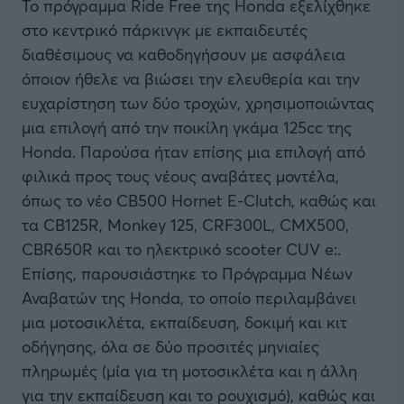
Το πρόγραμμα Ride Free της Honda εξελίχθηκε
στο κεντρικό πάρκινγκ με εκπαιδευτές
διαθέσιμους να καθοδηγήσουν με ασφάλεια
όποιον ήθελε να βιώσει την ελευθερία και την
ευχαρίστηση των δύο τροχών, χρησιμοποιώντας
μια επιλογή από την ποικίλη γκάμα 125cc της
Honda. Παρούσα ήταν επίσης μια επιλογή από
φιλικά προς τους νέους αναβάτες μοντέλα,
όπως το νέο CB500 Hornet E-Clutch, καθώς και
τα CB125R, Monkey 125, CRF300L, CMX500,
CBR650R και το ηλεκτρικό scooter CUV e:.
Επίσης, παρουσιάστηκε το Πρόγραμμα Νέων
Αναβατών της Honda, το οποίο περιλαμβάνει
μια μοτοσικλέτα, εκπαίδευση, δοκιμή και κιτ
οδήγησης, όλα σε δύο προσιτές μηνιαίες
πληρωμές (μία για τη μοτοσικλέτα και η άλλη
για την εκπαίδευση και το ρουχισμό), καθώς και