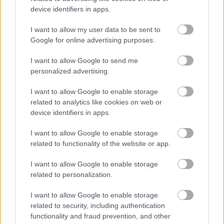
device identifiers in apps.
I want to allow my user data to be sent to
Google for online advertising purposes.
I want to allow Google to send me
Andy Mineyko, Γενικός Διευθυντής Honda UK:
personalized advertising.
«Η περασμένη χρονιά αποδείχθηκε μια
I want to allow Google to enable storage
εξαιρετική ευκαιρία για τη Honda UK να
related to analytics like cookies on web or
προσεγγίσει ένα νέο δημογραφικό σύνολο
device identifiers in apps.
πιθανών νέων πελατών και η φετινή εκδήλωση
στο Πανεπιστήμιο του Reading αποδείχθηκε
I want to allow Google to enable storage
related to functionality of the website or app.
εξίσου καρποφόρα. Ο πυρήνας αυτής της
εκδήλωσης αφορά το τι μπορεί να είναι η
I want to allow Google to enable storage
διασκεδαστική οδήγηση, καθώς και ένας
related to personalization.
πρακτικός και οικονομικός τρόπος μεταφοράς.
I want to allow Google to enable storage
Το Πρόγραμμα νέων αναβατών μας, το οποίο
related to security, including authentication
είναι διαθέσιμο σε όλη τη γκάμα της Honda*,
functionality and fraud prevention, and other