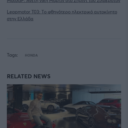
MotoGP: Άνετη νίκη Μαρτίν στο Σπριντ του Σίλβερστον
Leapmotor T03: Tο φθηνότερο ηλεκτρικό αυτοκίνητο
στην Ελλάδα
Tags:
HONDA
RELATED NEWS