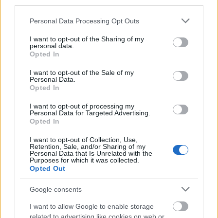
third parties.
Please note that this website/app uses one or more Google
Personal Data Processing Opt Outs
services and may gather and store information including but
not limited to your visit or usage behaviour. You may click to
I want to opt-out of the Sharing of my
personal data.
grant or deny consent to Google and its third-party tags to
Opted In
use your data for below specified purposes in below Google
consent section.
I want to opt-out of the Sale of my
Personal Data.
Opted In
I want to opt-out of processing my
Personal Data for Targeted Advertising.
Opted In
I want to opt-out of Collection, Use,
Retention, Sale, and/or Sharing of my
Personal Data that Is Unrelated with the
Purposes for which it was collected.
Opted Out
Google consents
I want to allow Google to enable storage
related to advertising like cookies on web or