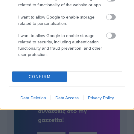
related to functionality of the website or app.
I want to allow Google to enable storage
related to personalization.
ΡΕΠΟΡΤΑΖ: ΜΟΤΟΣΙΚΛΕΤΑ
02/07/2026 - 11:02
I want to allow Google to enable storage
Τίτλοι τέλους για μια ιστορική συνεργασία:
related to security, including authentication
Διακόπτεται η κοινή πορεία Triumph και
functionality and fraud prevention, and other
Ηλιοφίλ
user protection.
CONFIRM
Για να προσθέσεις το
Data Deletion
Data Access
Privacy Policy
σχόλιο σου πρέπει να
συνδεθείς στο my
gazzetta!