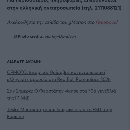
στην ελληνική αντιπροσωπεία (τηλ. 2111088121)
Ακολουθήστε την σελίδα του gMotion στο
Facebook
!
@Photo credits:
Harley-Davidson
ΔΙΑΒΑΣΕ ΑΚΟΜΗ:
CFMOTO: Ιστορικός θρίαμβος και εντυπωσιακή
ελληνική παρουσία στο Red Bull Romaniacs 2026
Σαν Σήμερα: Ο Φερστάπεν νίκησε στα 70ά γενέθλιά
της F1 (vid)
Tesla: Μυστικότητα και διαφωνίες για το FSD στην
Ευρώπη