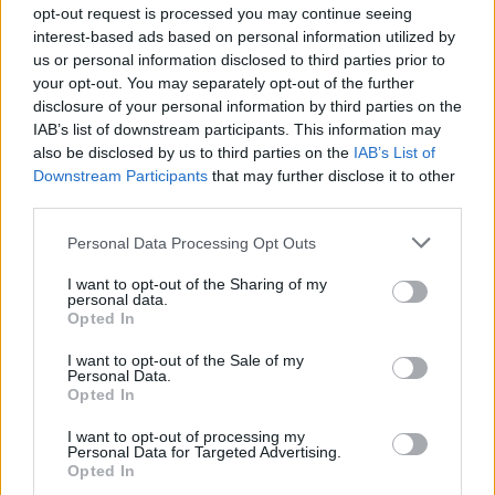
opt-out request is processed you may continue seeing
Adventure Meeting 2026 για να οδηγήσετε ό,τι
interest-based ads based on personal information utilized by
θέλετε
us or personal information disclosed to third parties prior to
your opt-out. You may separately opt-out of the further
disclosure of your personal information by third parties on the
IAB’s list of downstream participants. This information may
also be disclosed by us to third parties on the
IAB’s List of
Downstream Participants
that may further disclose it to other
third parties.
Please note that this website/app uses one or more Google
Personal Data Processing Opt Outs
services and may gather and store information including but
not limited to your visit or usage behaviour. You may click to
I want to opt-out of the Sharing of my
personal data.
grant or deny consent to Google and its third-party tags to
Opted In
use your data for below specified purposes in below Google
consent section.
I want to opt-out of the Sale of my
ΡΕΠΟΡΤΑΖ: ΜΟΤΟΣΙΚΛΕΤΑ
27/07/2026 - 11:45
Personal Data.
Opted In
Ελληνική αγορά μοτοσικλέτας: Οι πωλήσεις
καλά κρατούν
I want to opt-out of processing my
Personal Data for Targeted Advertising.
Opted In