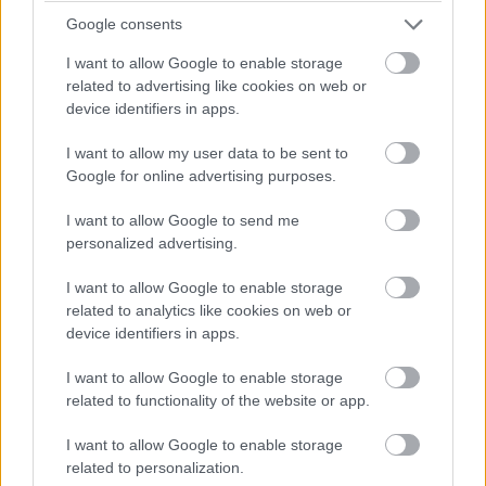
δεν απομακρύνεται ποτέ εντελώς. Στις εθνικές
Google consents
οδούς και στις ανοιχτές διαδρομές, το αυτόματο
I want to allow Google to enable storage
κιβώτιο συνεργάζεται με τον κινητήρα με
related to advertising like cookies on web or
device identifiers in apps.
σεβασμό στον χαρακτήρα του οχήματος: οι
αλλαγές είναι ομαλές και το μοτέρ δουλεύει
I want to allow my user data to be sent to
χαμηλά και σταθερά. Σε πιο απαιτητικές
Google for online advertising purposes.
συνθήκες συνεχών αλλαγών ρυθμού, ωστόσο,
I want to allow Google to send me
θα παρατηρήσεις ότι αλλάζει σχέσεις πιο
personalized advertising.
«προσεκτικά», προσπαθώντας να κρατήσει τον
κινητήρα εντός του βέλτιστου φάσματος.
I want to allow Google to enable storage
related to analytics like cookies on web or
device identifiers in apps.
I want to allow Google to enable storage
related to functionality of the website or app.
I want to allow Google to enable storage
related to personalization.