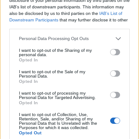
disclosure of your personal information by third parties on the
δυνατότητα επιλογής ανάμεσα σε 2WD, 4WD
IAB’s list of downstream participants. This information may
High και 4WD Low, καλύπτοντας έτσι κάθε
also be disclosed by us to third parties on the
IAB’s List of
πιθανό σενάριο. Η μέση κατανάλωση κυμαίνεται
Downstream Participants
that may further disclose it to other
γύρω στα 8–9 λίτρα/100 χλμ., λογική για το
third parties.
μέγεθος και τον χαρακτήρα του οχήματος. Η
Please note that this website/app uses one or more Google
Personal Data Processing Opt Outs
ικανότητα ρυμούλκησης 3,5 τόνων επιβεβαιώνει
services and may gather and store information including but
not limited to your visit or usage behaviour. You may click to
I want to opt-out of the Sharing of my
τον σκληροτράχηλο χαρακτήρα του, ενώ το
personal data.
grant or deny consent to Google and its third-party tags to
σύνολο δίνει την αίσθηση ότι είναι φτιαγμένο να
Opted In
use your data for below specified purposes in below Google
αντέχει χρόνια σκληρής χρήσης.
consent section.
I want to opt-out of the Sale of my
Personal Data.
Opted In
I want to opt-out of processing my
Personal Data for Targeted Advertising.
Στο δρόμο - και εκτός
Opted In
Η οδήγηση του Musso Grand 4x4 AT στο οδικό
I want to opt-out of Collection, Use,
Retention, Sale, and/or Sharing of my
δίκτυο αφήνει ανάμεικτα συναισθήματα: από τη
Personal Data that Is Unrelated with the
Purposes for which it was collected.
μία, αξιοπρεπής πολιτισμός και αξιοπιστία· από
Opted Out
την άλλη, η αίσθηση ενός εργατικού οχήματος