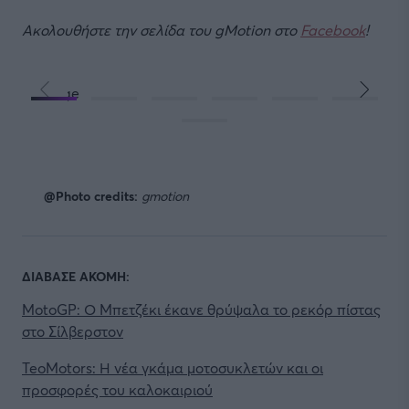
Ακολουθήστε την σελίδα του gMotion στο
Facebook
!
@Photo credits:
gmotion
ΔΙΑΒΑΣΕ ΑΚΟΜΗ:
MotoGP: Ο Μπετζέκι έκανε θρύψαλα το ρεκόρ πίστας
στο Σίλβερστον
TeoMotors: Η νέα γκάμα μοτοσυκλετών και οι
προσφορές του καλοκαιριού