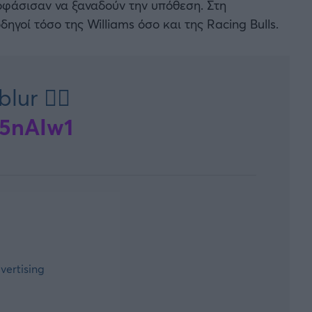
ποφάσισαν να ξαναδούν την υπόθεση. Στη
οί τόσο της Williams όσο και της Racing Bulls.
ur 😮‍💨
D5nAIw1