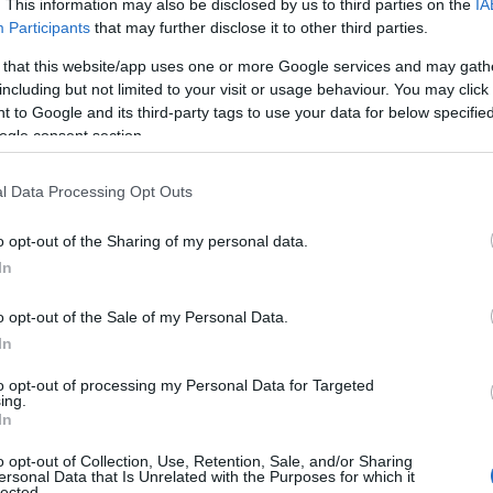
. This information may also be disclosed by us to third parties on the
IA
Participants
that may further disclose it to other third parties.
 that this website/app uses one or more Google services and may gath
including but not limited to your visit or usage behaviour. You may click 
 to Google and its third-party tags to use your data for below specifi
ogle consent section.
l Data Processing Opt Outs
o opt-out of the Sharing of my personal data.
In
o opt-out of the Sale of my Personal Data.
In
to opt-out of processing my Personal Data for Targeted
ing.
In
#F1
 restart 💥
o opt-out of Collection, Use, Retention, Sale, and/or Sharing
ersonal Data that Is Unrelated with the Purposes for which it
lected.