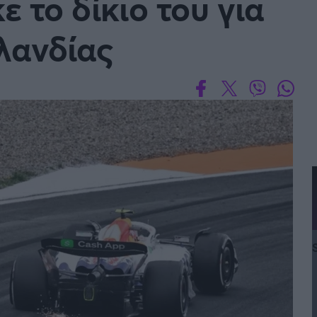
ε το δίκιο του για
λανδίας