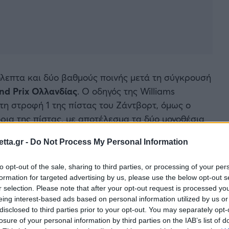
όλεπτα και δύο βαθμούς ποινής μετά τη σύγκρουσή
nd Prix Ολλανδίας
. Ο οδηγός της Williams
τη στροφή 1 της πίστας του Ζάντβορτ, όμως ο
όρια της πίστας, με αποτέλεσμα τα δύο μονοθέσια
tta.gr -
Do Not Process My Personal Information
ίσω αριστερό ελαστικό του Νεοζηλανδού, ενώ ο
to opt-out of the sale, sharing to third parties, or processing of your per
γονός που περιόρισε τις πιθανότητες και των δύο
formation for targeted advertising by us, please use the below opt-out s
να μετά τον αγώνα, χαρακτηρίζοντας την ποινή ως
r selection. Please note that after your opt-out request is processed y
ρνηθεί να εξηγήσουν σε συνάντηση μαζί του το
eing interest-based ads based on personal information utilized by us or
disclosed to third parties prior to your opt-out. You may separately opt-
losure of your personal information by third parties on the IAB’s list of