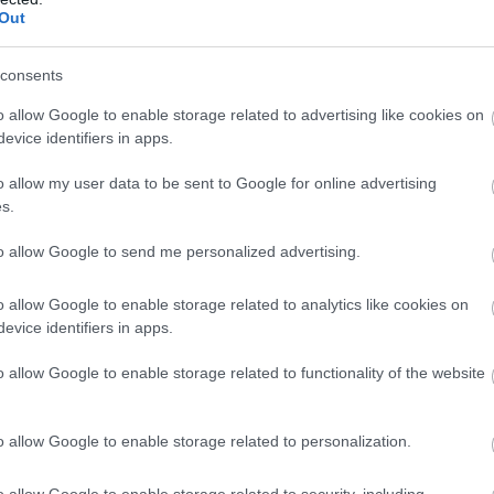
r.com/xee2epqxef
Out
gust 31, 2025
consents
o allow Google to enable storage related to advertising like cookies on
evice identifiers in apps.
o allow my user data to be sent to Google for online advertising
s.
απόφαση
to allow Google to send me personalized advertising.
οινής, με τον επικεφαλής της ομάδας
Τζέιμς
o allow Google to enable storage related to analytics like cookies on
 στοιχεία, συμπεριλαμβανομένων πλάνων από
evice identifiers in apps.
o allow Google to enable storage related to functionality of the website
o allow Google to enable storage related to personalization.
o allow Google to enable storage related to security, including