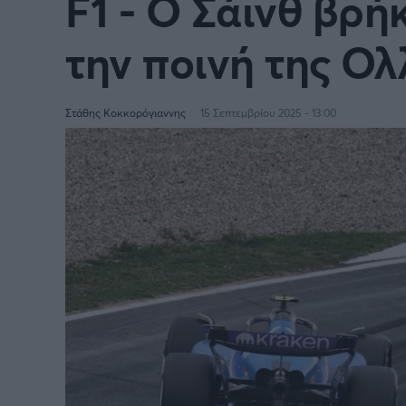
F1 - Ο Σάινθ βρήκ
την ποινή της Ολ
Στάθης Κοκκορόγιαννης
15 Σεπτεμβρίου 2025 - 13:00