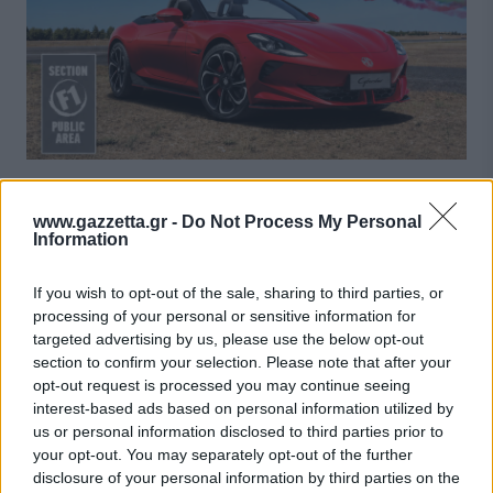
ΝΕΑ
09/08/2026 - 18:00
Η MG Motor Επίσημος Χορηγός του Athens
www.gazzetta.gr -
Do Not Process My Personal
Information
Flying Week 2026 – Διαγωνισμός για διπλά
εισιτήρια
If you wish to opt-out of the sale, sharing to third parties, or
processing of your personal or sensitive information for
targeted advertising by us, please use the below opt-out
section to confirm your selection. Please note that after your
opt-out request is processed you may continue seeing
interest-based ads based on personal information utilized by
us or personal information disclosed to third parties prior to
your opt-out. You may separately opt-out of the further
disclosure of your personal information by third parties on the