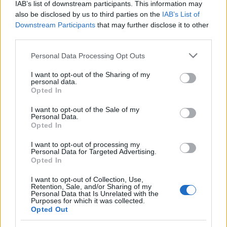
IAB’s list of downstream participants. This information may
also be disclosed by us to third parties on the
IAB’s List of
Downstream Participants
that may further disclose it to other
third parties.
ΝΕΑ
08/08/2026 - 11:18
Please note that this website/app uses one or more Google
Personal Data Processing Opt Outs
Ο Κριστιάνο Ρονάλντο έχει ένα από τα πιο
services and may gather and store information including but
εξωφρενικά γκαράζ στον πλανήτη - και μας το
not limited to your visit or usage behaviour. You may click to
I want to opt-out of the Sharing of my
δείχνει
personal data.
grant or deny consent to Google and its third-party tags to
Opted In
use your data for below specified purposes in below Google
consent section.
I want to opt-out of the Sale of my
Personal Data.
Opted In
I want to opt-out of processing my
Personal Data for Targeted Advertising.
Opted In
I want to opt-out of Collection, Use,
Retention, Sale, and/or Sharing of my
Personal Data that Is Unrelated with the
Purposes for which it was collected.
Opted Out