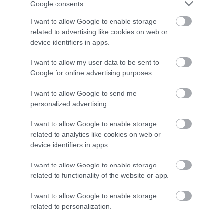
Google consents
ΝΕΑ
07/08/2026 - 21:00
Η Ducati ανακοίνωσε επενδυτικό πλάνο 121
I want to allow Google to enable storage
εκατ. ευρώ με ιταλική κρατική επιχορήγηση
related to advertising like cookies on web or
device identifiers in apps.
I want to allow my user data to be sent to
Google for online advertising purposes.
I want to allow Google to send me
personalized advertising.
I want to allow Google to enable storage
related to analytics like cookies on web or
device identifiers in apps.
I want to allow Google to enable storage
related to functionality of the website or app.
ΝΕΑ
07/08/2026 - 17:00
BMW i3: Ακόμα δεν την είδανε κι όμως την
I want to allow Google to enable storage
παραγγείλανε
related to personalization.