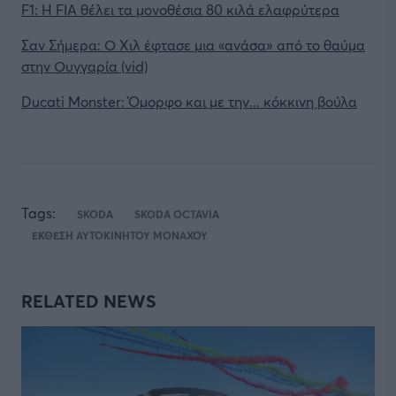
F1: H FIA θέλει τα μονοθέσια 80 κιλά ελαφρύτερα
Σαν Σήμερα: Ο Χιλ έφτασε μια «ανάσα» από το θαύμα
στην Ουγγαρία (vid)
Ducati Monster: Όμορφο και με την... κόκκινη βούλα
Tags:
SKODA
SKODA OCTAVIA
ΕΚΘΕΣΗ ΑΥΤΟΚΙΝΗΤΟΥ ΜΟΝΑΧΟΥ
RELATED NEWS