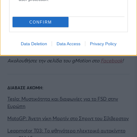
(@AcropolisRally)
September 6, 2023
CONFIRM
Data Deletion
Data Access
Privacy Policy
Ακολουθήστε την σελίδα του gMotion στο
Facebook
!
ΔΙΑΒΑΣΕ ΑΚΟΜΗ:
Tesla: Μυστικότητα και διαφωνίες για το FSD στην
Ευρώπη
MotoGP: Άνετη νίκη Μαρτίν στο Σπριντ του Σίλβερστον
Leapmotor T03: Tο φθηνότερο ηλεκτρικό αυτοκίνητο