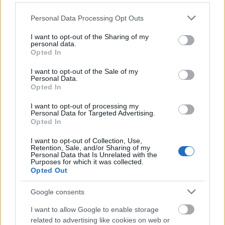
του Ράλλυ
Ακρόπολις και τη
Please note that this website/app uses one or more Google
Personal Data Processing Opt Outs
services and may gather and store information including but
στήριξη της
not limited to your visit or usage behaviour. You may click to
I want to opt-out of the Sharing of my
personal data.
grant or deny consent to Google and its third-party tags to
Opted In
πολιτείας στη
use your data for below specified purposes in below Google
consent section.
I want to opt-out of the Sale of my
διοργάνωση
Personal Data.
Opted In
επεσήμανε ο
I want to opt-out of processing my
Personal Data for Targeted Advertising.
Αναπληρωτής
Opted In
Υπουργός
I want to opt-out of Collection, Use,
Retention, Sale, and/or Sharing of my
Personal Data that Is Unrelated with the
Αθλητισμού,
Purposes for which it was collected.
Opted Out
@VroutsisGiannis
,
Google consents
σε χαιρετισμό που
I want to allow Google to enable storage
related to advertising like cookies on web or