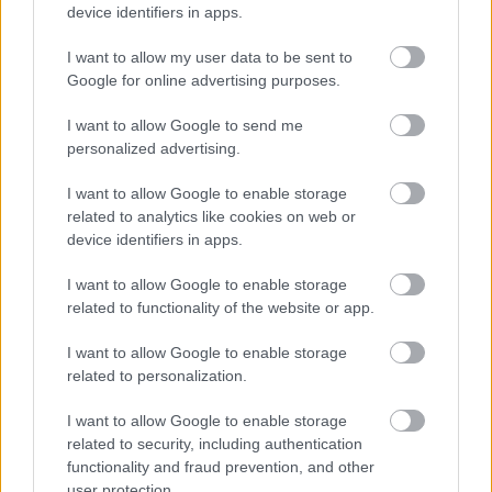
απηύθυνε λίγες
device identifiers in apps.
ώρες πριν από την
I want to allow my user data to be sent to
Google for online advertising purposes.
έναρξη του αγώνα.
I want to allow Google to send me
personalized advertising.
👉 Διαβάστε
I want to allow Google to enable storage
αναλυτικά:
related to analytics like cookies on web or
device identifiers in apps.
https://t.co/6gxfMQDJIH
I want to allow Google to enable storage
pic.twitter.com/wS8LF3
related to functionality of the website or app.
I want to allow Google to enable storage
related to personalization.
— EKO Acropolis
I want to allow Google to enable storage
Rally
related to security, including authentication
functionality and fraud prevention, and other
user protection.